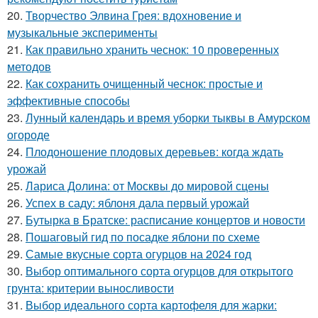
20.
Творчество Элвина Грея: вдохновение и
музыкальные эксперименты
21.
Как правильно хранить чеснок: 10 проверенных
методов
22.
Как сохранить очищенный чеснок: простые и
эффективные способы
23.
Лунный календарь и время уборки тыквы в Амурском
огороде
24.
Плодоношение плодовых деревьев: когда ждать
урожай
25.
Лариса Долина: от Москвы до мировой сцены
26.
Успех в саду: яблоня дала первый урожай
27.
Бутырка в Братске: расписание концертов и новости
28.
Пошаговый гид по посадке яблони по схеме
29.
Самые вкусные сорта огурцов на 2024 год
30.
Выбор оптимального сорта огурцов для открытого
грунта: критерии выносливости
31.
Выбор идеального сорта картофеля для жарки: