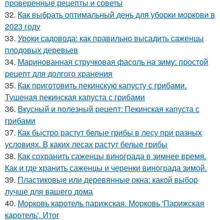
проверенные рецепты и советы
32.
Как выбрать оптимальный день для уборки моркови в
2023 году
33.
Уроки садовода: как правильно высадить саженцы
плодовых деревьев
34.
Маринованная стручковая фасоль на зиму: простой
рецепт для долгого хранения
35.
Как приготовить пекинскую капусту с грибами.
Тушеная пекинская капуста с грибами
36.
Вкусный и полезный рецепт: Пекинская капуста с
грибами
37.
Как быстро растут белые грибы в лесу при разных
условиях. В каких лесах растут белые грибы
38.
Как сохранить саженцы винограда в зимнее время.
Как и где хранить саженцы и черенки винограда зимой.
39.
Пластиковые или деревянные окна: какой выбор
лучше для вашего дома
40.
Морковь каротель парижская. Морковь 'Парижская
каротель'. Итог