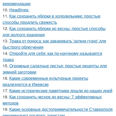
рекомендации
10.
Headlines:
11.
Как сохранить яблоки в холодильнике: простые
способы продлить свежесть
12.
Как сохранить яблоки до весны: простые способы
для долгого хранения
13.
Трава от поноса: как заваривать 'заткни гузно' для
быстрого облегчения
14.
Откройте для себя: как по-научному называется
трава
15.
Огромные салатные листья: простые рецепты для
зимней заготовки
16.
Какие современные культурные проекты
реализуются в Ижевске
17.
Какие исторические памятники дошли до наших дней
18.
Как сохранить чеснок до весны: 7 эффективных
методов
19.
Какие основные достопримечательности Ставрополя
рекомендуют посетить туристам