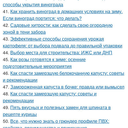
способы укрытия винограда
41.
Как хранить виноград в домашних условиях на зиму.
Если виноград портится: что делать?
42.
Садовые хитрости: как сделать свою огородную
зоной в тени забора
43.
Эффективные способы сохранения урожая
картофеля: от выбора подвала до правильной упаковки
44.
Выбор места для строительства: ИЖС или ДНП
45.
Как розы готовятся к зиме: осенние
подготовительные мероприятия
46.
Как спасти замерзшую белокочанную капусту: советы
и рекомендации
47.
Замороженная капуста в бочке: правда или вымысел
48.
Как спасти замерзшую капусту: советы и
рекомендации
49.
Пять вкусных и полезных замен для шпината в
рецепте курицы
50.
Все, что нужно знать о грюндер профиле ПВХ:
свойства, преимущества и применение