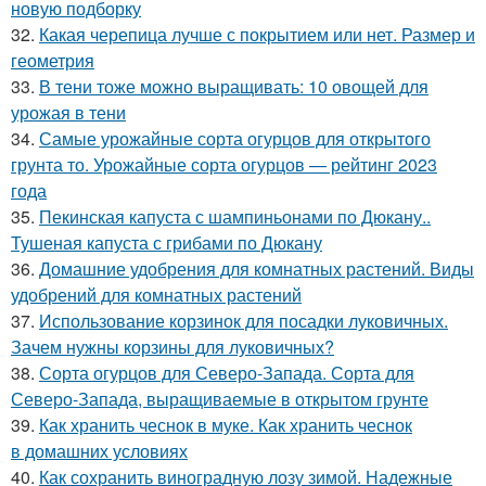
новую подборку
32.
Какая черепица лучше с покрытием или нет. Размер и
геометрия
33.
В тени тоже можно выращивать: 10 овощей для
урожая в тени
34.
Самые урожайные сорта огурцов для открытого
грунта то. Урожайные сорта огурцов — рейтинг 2023
года
35.
Пекинская капуста с шампиньонами по Дюкану..
Тушеная капуста с грибами по Дюкану
36.
Домашние удобрения для комнатных растений. Виды
удобрений для комнатных растений
37.
Использование корзинок для посадки луковичных.
Зачем нужны корзины для луковичных?
38.
Сорта огурцов для Северо-Запада. Сорта для
Северо-Запада, выращиваемые в открытом грунте
39.
Как хранить чеснок в муке. Как хранить чеснок
в домашних условиях
40.
Как сохранить виноградную лозу зимой. Надежные