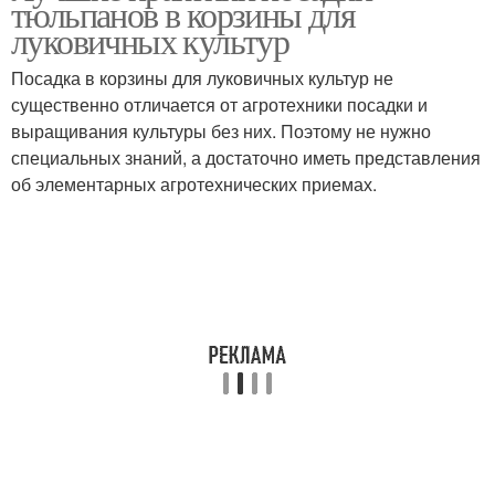
тюльпанов в корзины для
луковичных культур
Посадка в корзины для луковичных культур не
существенно отличается от агротехники посадки и
Почвы к посадке
Тюльпаны в корзину
выращивания культуры без них. Поэтому не нужно
специальных знаний, а достаточно иметь представления
об элементарных агротехнических приемах.
Влажность для
Тюльпаны до осени
тюльпанов
Тюльпаны с весны
Тюльпаны в землю
Тюльпаны в
Тюльпаны в осеннюю
подмосковье
пору