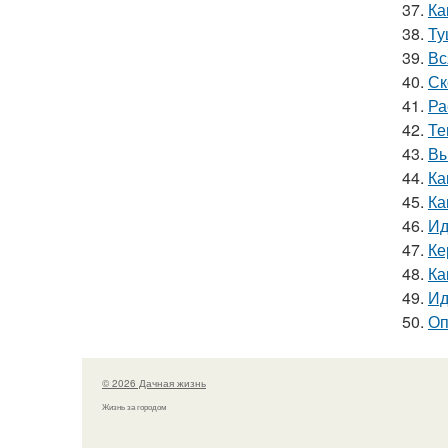
37.
Ка
38.
Ту
39.
Вс
40.
Ск
41.
Ра
42.
Те
43.
Вы
44.
Ка
45.
Ка
46.
Ид
47.
Ке
48.
Ка
49.
Ид
50.
Оп
© 2026 Дачная жизнь
Жизнь за городом