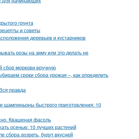
во для начинающих
крытого грунта
рецепты и советы
сположения деревьев и кустарников
ывать розы на зиму или это делать не
ый сбор моркови вручную
Выбираем сроки сбора урожая –, как определить
Вся правда
 шампиньоны быстрого приготовления: 10
сно. Квашеная фасоль
жать осенью: 10 лучших растений
е сбора дозреть, будут вкусней