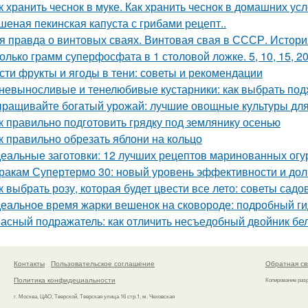
к хранить чеснок в муке. Как хранить чеснок в домашних ус
шеная пекинская капуста с грибами рецепт..
я правда о винтовых сваях. Винтовая свая в СССР. Истор
олько грамм суперфосфата в 1 столовой ложке. 5, 10, 15, 2
сти фрукты и ягоды в тени: советы и рекомендации
невыносливые и тенелюбивые кустарники: как выбрать под
ращивайте богатый урожай: лучшие овощные культуры для
к правильно подготовить грядку под землянику осенью
к правильно обрезать яблони на кольцо
еальные заготовки: 12 лучших рецептов маринованных огу
ракам Супертермо 30: новый уровень эффективности и дол
к выбрать розу, которая будет цвести все лето: советы садо
еальное время жарки вешенок на сковороде: подробный ги
асный подражатель: как отличить несъедобный двойник бел
Контакты
Пользовательское соглашение
Обратная св
Политика конфидециальности
Копирование раз
г. Москва, ЦАО, Тверской, Тверская улица 16 стр.1, м. Чеховская