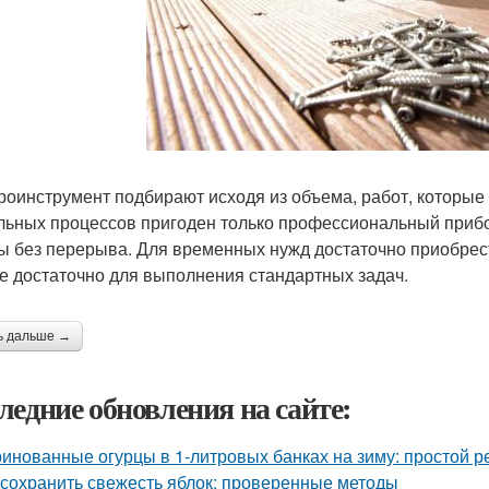
роинструмент подбирают исходя из объема, работ, которые
льных процессов пригоден только профессиональный прибо
ы без перерыва. Для временных нужд достаточно приобрест
е достаточно для выполнения стандартных задач.
ь дальше →
ледние обновления на сайте:
инованные огурцы в 1-литровых банках на зиму: простой р
 сохранить свежесть яблок: проверенные методы