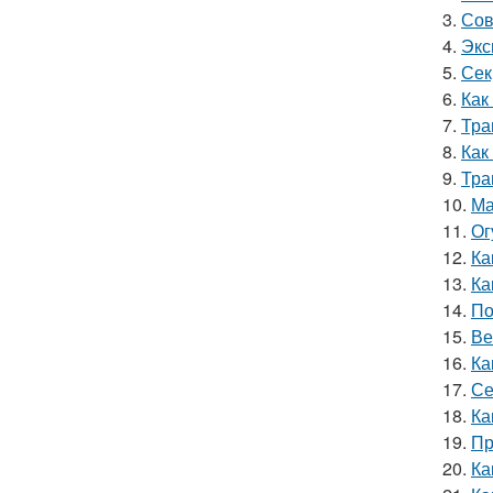
3.
Сов
4.
Экс
5.
Сек
6.
Как
7.
Тра
8.
Как
9.
Тра
10.
Ма
11.
Ог
12.
Ка
13.
Ка
14.
По
15.
Ве
16.
Ка
17.
Се
18.
Ка
19.
Пр
20.
Ка