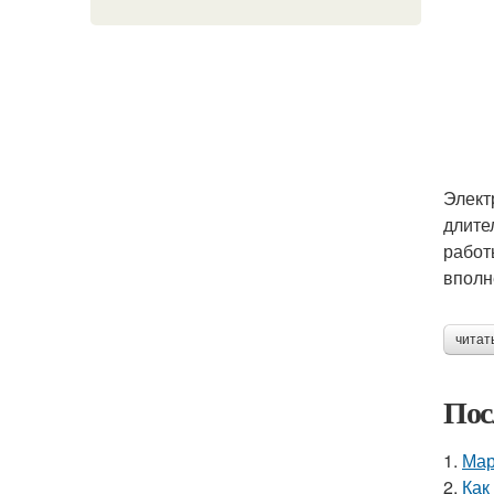
Элект
длите
работ
вполн
читат
Пос
1.
Мар
2.
Как