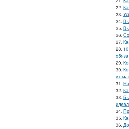
21.
Ка
22.
Ка
23.
Ус
24.
Вы
25.
Вы
26.
Со
27.
Ка
28.
10
обяза
29.
Ко
30.
Ко
их ма
31.
На
32.
Ка
33.
Бы
идеал
34.
Пр
35.
Ка
36.
До