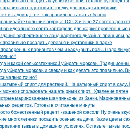
к правильно посадить клубнику весной: Полное руководст
к правильно подготовить грядку для посадки клубники
пех в садоводстве: как правильно сажать яблоню
ращивайте большие огурцы: ТОП-3 и еще 37 сортов для от
бор идеального сорта картофеля для жарки: проверенные 
здание эффективного ландшафтного дизайна: принципы ра
к правильно посадить деревья и кустарники в парке
 проверенных вариантов чем и как укрыть розы. Надо ли укр
тельно?
гда и какой сельхозтехникой убирать морковь. Традиционн
гда убирать морковь и свеклу и как делать это правильно. 
ксимально точно?
шатырный спирт для растений. Нашатырный спирт в саду. 
к можно использовать нашатырный спирт.. Удаление пятен
стрые маринованные шампиньоны из банки. Маринованные
ьных рецептов. Готовы в считанные минуты!
осто божественный рецепт квашеной фасоли Ну очень вку
кие многолетники посадить осенью на даче. Какие цветы са
зревание тыквы в домашних условиях. Оставьте тыквы посл