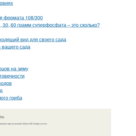
ловиях
ия формата 108/300
0, 30, 60 грамм суперфосфата – это сколько?
ходящий вид для своего сада
 вашего сада
рцов на зиму
говечности
водов
д
ого гриба
язь
решено при указании обратной гиперссылки.