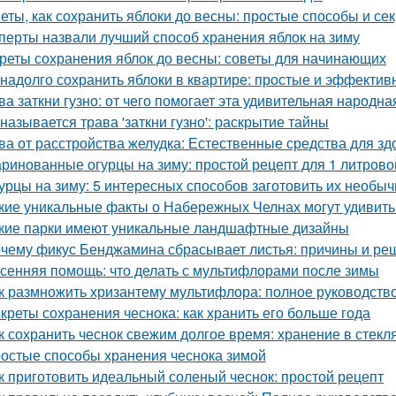
еты, как сохранить яблоки до весны: простые способы и се
перты назвали лучший способ хранения яблок на зиму
реты сохранения яблок до весны: советы для начинающих
 надолго сохранить яблоки в квартире: простые и эффекти
ва заткни гузно: от чего помогает эта удивительная народн
 называется трава 'заткни гузно': раскрытие тайны
ва от расстройства желудка: Естественные средства для 
ринованные огурцы на зиму: простой рецепт для 1 литрово
урцы на зиму: 5 интересных способов заготовить их необыч
кие уникальные факты о Набережных Челнах могут удивить
кие парки имеют уникальные ландшафтные дизайны
чему фикус Бенджамина сбрасывает листья: причины и ре
сенняя помощь: что делать с мультифлорами после зимы
к размножить хризантему мультифлора: полное руководств
креты сохранения чеснока: как хранить его больше года
к сохранить чеснок свежим долгое время: хранение в стекл
остые способы хранения чеснока зимой
к приготовить идеальный соленый чеснок: простой рецепт