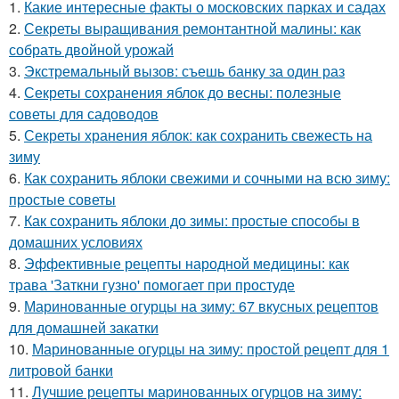
1.
Какие интересные факты о московских парках и садах
2.
Секреты выращивания ремонтантной малины: как
собрать двойной урожай
3.
Экстремальный вызов: съешь банку за один раз
4.
Секреты сохранения яблок до весны: полезные
советы для садоводов
5.
Секреты хранения яблок: как сохранить свежесть на
зиму
6.
Как сохранить яблоки свежими и сочными на всю зиму:
простые советы
7.
Как сохранить яблоки до зимы: простые способы в
домашних условиях
8.
Эффективные рецепты народной медицины: как
трава 'Заткни гузно' помогает при простуде
9.
Маринованные огурцы на зиму: 67 вкусных рецептов
для домашней закатки
10.
Маринованные огурцы на зиму: простой рецепт для 1
литровой банки
11.
Лучшие рецепты маринованных огурцов на зиму: