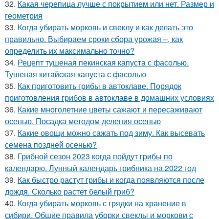
32.
Какая черепица лучше с покрытием или нет. Размер и
геометрия
33.
Когда убирать морковь и свеклу и как делать это
правильно. Выбираем сроки сбора урожая –, как
определить их максимально точно?
34.
Рецепт тушеная пекинская капуста с фасолью.
Тушеная китайская капуста с фасолью
35.
Как приготовить грибы в автоклаве. Порядок
приготовления грибов в автоклаве в домашних условиях
36.
Какие многолетние цветы сажают и пересаживают
осенью. Посадка методом деления осенью
37.
Какие овощи можно сажать под зиму. Как высевать
семена поздней осенью?
38.
Грибной сезон 2023 когда пойдут грибы по
календарю. Лунный календарь грибника на 2022 год
39.
Как быстро растут грибы и когда появляются после
дождя. Сколько растет белый гриб?
40.
Когда убирать морковь с грядки на хранение в
сибири. Общие правила уборки свеклы и моркови с