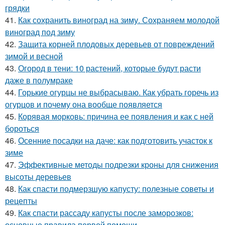
грядки
41.
Как сохранить виноград на зиму. Сохраняем молодой
виноград под зиму
42.
Защита корней плодовых деревьев от повреждений
зимой и весной
43.
Огород в тени: 10 растений, которые будут расти
даже в полумраке
44.
Горькие огурцы не выбрасываю. Как убрать горечь из
огурцов и почему она вообще появляется
45.
Корявая морковь: причина ее появления и как с ней
бороться
46.
Осенние посадки на даче: как подготовить участок к
зиме
47.
Эффективные методы подрезки кроны для снижения
высоты деревьев
48.
Как спасти подмерзшую капусту: полезные советы и
рецепты
49.
Как спасти рассаду капусты после заморозков:
основные правила первой помощи