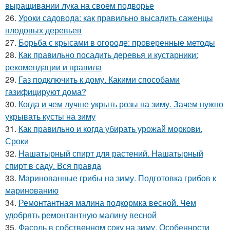
выращивании лука на своем подворье
26.
Уроки садовода: как правильно высадить саженцы
плодовых деревьев
27.
Борьба с крысами в огороде: проверенные методы
28.
Как правильно посадить деревья и кустарники:
рекомендации и правила
29.
Газ подключить к дому. Какими способами
газифицируют дома?
30.
Когда и чем лучше укрыть розы на зиму. Зачем нужно
укрывать кусты на зиму
31.
Как правильно и когда убирать урожай моркови.
Сроки
32.
Нашатырный спирт для растений. Нашатырный
спирт в саду. Вся правда
33.
Маринованные грибы на зиму. Подготовка грибов к
маринованию
34.
Ремонтантная малина подкормка весной. Чем
удобрять ремонтантную малину весной
35.
Фасоль в собственном соку на зиму. Особенности