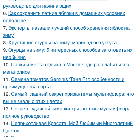
руководство для начинающих
6.
Как сохранить летние яблоки в домашних условиях
подольше
7.
Эксперты назвали лучший способ хранения яблок на
зиму
8.
Хрустящие огурцы на зиму: маринад без уксуса
9.
Огурцы на зиму: 5 интересных способов заготовить их
необычно
10.
Парки и места отдыха в Москве: где расслабиться в
мегаполисе
11.
Семена томатов Seminis 'Таня F1': особенности и
преимущества сорта
12.
Самый главный секрет хризантемы мультифлора: что
вы не знали о этих цветах
13.
Секреты удачной зимовки хризантемы мультифлора:
полное руководство
14.
Неприхотливая Красота: Мой Любимый Многолетний
Цветок