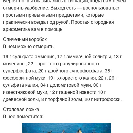
Вероятно, вы оказывались в ситуации, когда вам нечем
отмерить удобрение. Выход есть — воспользоваться
простыми привычными предметами, которые
практически всегда под рукой. Простая огородная
арифметика вам в помощь!
Спичечный коробок
В нем можно отмерить:
19 г сульфата аммония, 17 г аммиачной селитры, 13 г
мочевины, 22 г простого гранулированного
суперфосфата, 20 г двойного суперфосфата, 35 г
фосфоритной муки, 19 г хлористого калия, 22 г, 26 г
сульфата калия, 34 г доломитовой муки, 30 г
известняковой муки, 12 г гашеной извести 10 г
древесной золы, 8 г торфяной золы, 20 г нитрофоски.
Столовая ложка
В нее поместится: