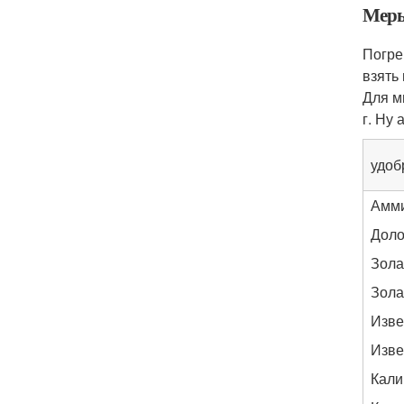
Меры
Погре
взять
Для м
г. Ну 
удоб
Амми
Доло
Зола
Зола
Изве
Изве
Кали