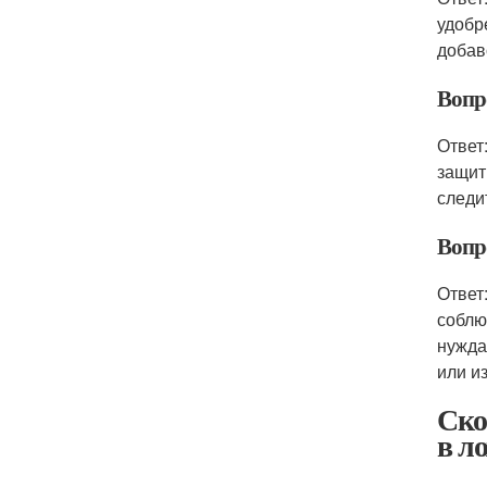
удобр
добав
Вопро
Ответ
защит
следи
Вопр
Ответ
соблю
нужда
или и
Ско
в л