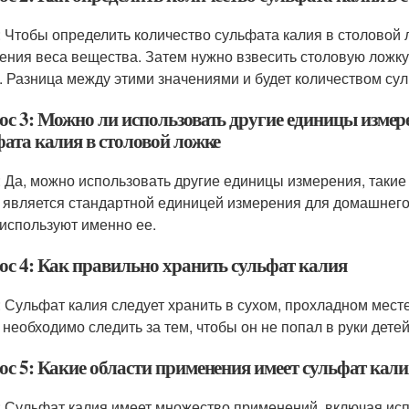
: Чтобы определить количество сульфата калия в столовой
ения веса вещества. Затем нужно взвесить столовую ложку
. Разница между этими значениями и будет количеством сул
ос 3: Можно ли использовать другие единицы измер
фата калия в столовой ложке
: Да, можно использовать другие единицы измерения, таки
 является стандартной единицей измерения для домашнего
 используют именно ее.
ос 4: Как правильно хранить сульфат калия
: Сульфат калия следует хранить в сухом, прохладном мес
 необходимо следить за тем, чтобы он не попал в руки дете
ос 5: Какие области применения имеет сульфат кали
: Сульфат калия имеет множество применений, включая исп