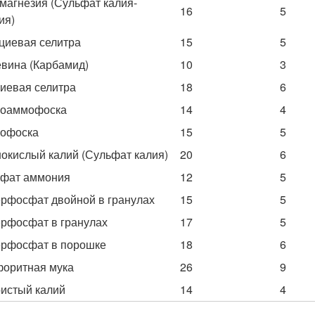
магнезия (Сульфат калия-
16
5
ия)
циевая селитра
15
5
вина (Карбамид)
10
3
иевая селитра
18
6
роаммофоска
14
4
офоска
15
5
окислый калий (Сульфат калия)
20
6
фат аммония
12
5
рфосфат двойной в гранулах
15
5
рфосфат в гранулах
17
5
рфосфат в порошке
18
6
оритная мука
26
9
истый калий
14
4