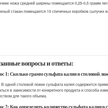
нчике ножа средней ширины помещается 0,25-0,5 грамм лег
неный стакан помещается 10 спичечных коробков сыпучих в
занные вопросы и ответы:
ос 1: Сколько грамм сульфата калия в столовой ло
: В одной столовой ложке сульфата калия содержится прим
аться в зависимости от конкретного продукта и способа изм
еством для такого объема.
ос 2: Как определить количество сульфата калия в 