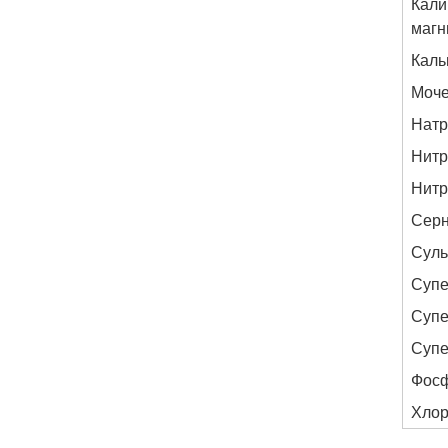
Кали
магн
Каль
Моче
Натр
Нит
Нитр
Серн
Суль
Супе
Супе
Супе
Фосф
Хлор