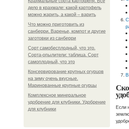
Крахмальные сорта картофеля. Все
дело в крахмале: какой картофель
можно жарить, а какой – варить
С
Что можно приготовить из
р
санберри. Варенье, компот и другие
заготовки из санберри
Сорт самобесплодный, что это.
Сорта-опылители: таблица. Сорт
самоплодный, что это
Консервирование крупных огурцов
В
на зиму очень вкусные.
Ско
Маринованные крупные огурцы
удо
Комплексное минеральное
удобрение для клубники. Удобрение
Если 
для клубники
землю
удобр