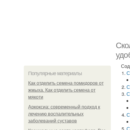
Ско
удо
Сод
С
Популярные материалы
Как отделить семена помидоров от
С
жмыха. Как отделить семена от
С
мякоти
Аркоксиа: современный подход к
лечению воспалительных
С
заболеваний суставов
С