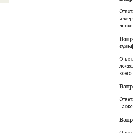
Ответ
измер
ложки
Вопр
суль
Ответ
ложка
всего
Вопр
Ответ
Также
Вопр
Ответ