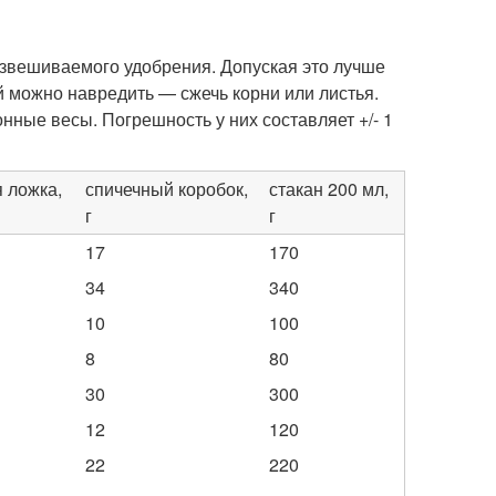
взвешиваемого удобрения. Допуская это лучше
й можно навредить — сжечь корни или листья.
ные весы. Погрешность у них составляет +/- 1
 ложка,
спичечный коробок,
стакан 200 мл,
г
г
17
170
34
340
10
100
8
80
30
300
12
120
22
220