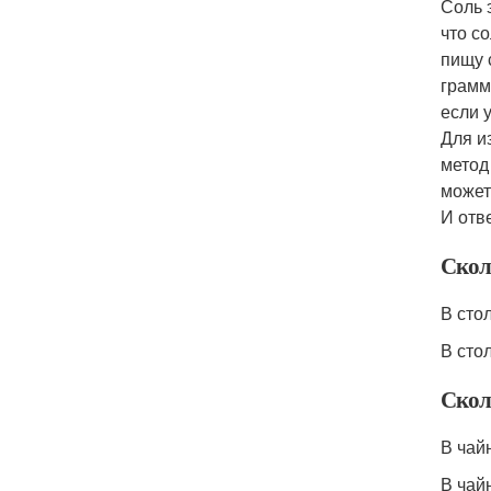
Соль 
что с
пищу 
грамм
если 
Для и
метод
может
И отв
Скол
В сто
В сто
Скол
В чай
В чай