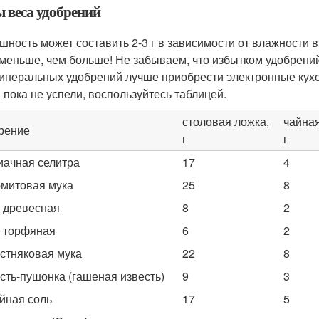
 веса удобрений
шность может составить 2-3 г в зависимости от влажности 
 меньше, чем больше! Не забываем, что избытком удобрени
инеральных удобрений лучше приобрести электронные кухон
а пока не успели, воспользуйтесь таблицей.
столовая ложка,
чайная
рение
г
г
ачная селитра
17
4
митовая мука
25
8
 древесная
8
2
 торфяная
6
2
стняковая мука
22
8
сть-пушонка (гашеная известь)
9
3
йная соль
17
5