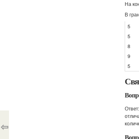
На ко
В гра
5
5
8
9
5
Свя
Вопр
Ответ
отлич
⇦
колич
Вопр