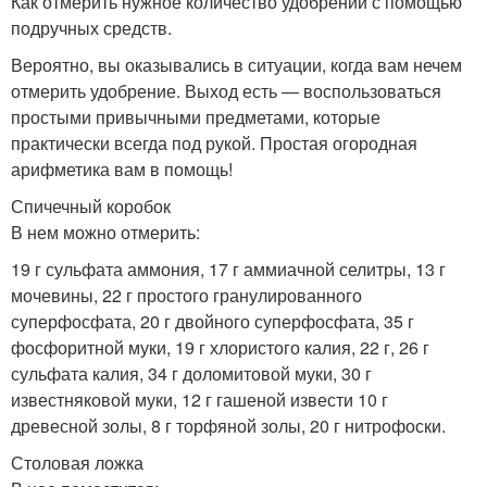
Как отмерить нужное количество удобрений с помощью
подручных средств.
Вероятно, вы оказывались в ситуации, когда вам нечем
отмерить удобрение. Выход есть — воспользоваться
простыми привычными предметами, которые
практически всегда под рукой. Простая огородная
арифметика вам в помощь!
Спичечный коробок
В нем можно отмерить:
19 г сульфата аммония, 17 г аммиачной селитры, 13 г
мочевины, 22 г простого гранулированного
суперфосфата, 20 г двойного суперфосфата, 35 г
фосфоритной муки, 19 г хлористого калия, 22 г, 26 г
сульфата калия, 34 г доломитовой муки, 30 г
известняковой муки, 12 г гашеной извести 10 г
древесной золы, 8 г торфяной золы, 20 г нитрофоски.
Столовая ложка