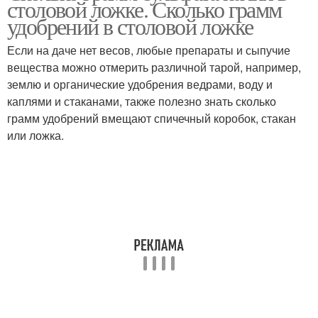
столовой ложке. Сколько грамм
удобрений в столовой ложке
Если на даче нет весов, любые препараты и сыпучие
Удобрения в чайной
вещества можно отмерить различной тарой, например,
Чайная ложка
ложке
землю и органические удобрения ведрами, воду и
каплями и стаканами, также полезно знать сколько
грамм удобрений вмещают спичечный коробок, стакан
или ложка.
Порошок в столовой
Грамм в столовой
ложке
ложке
Ложка с горкой
Ложка в граммах
Грамм в ложке