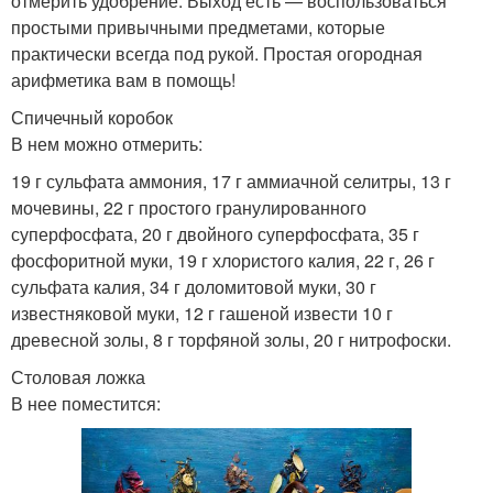
отмерить удобрение. Выход есть — воспользоваться
простыми привычными предметами, которые
практически всегда под рукой. Простая огородная
арифметика вам в помощь!
Спичечный коробок
В нем можно отмерить:
19 г сульфата аммония, 17 г аммиачной селитры, 13 г
мочевины, 22 г простого гранулированного
суперфосфата, 20 г двойного суперфосфата, 35 г
фосфоритной муки, 19 г хлористого калия, 22 г, 26 г
сульфата калия, 34 г доломитовой муки, 30 г
известняковой муки, 12 г гашеной извести 10 г
древесной золы, 8 г торфяной золы, 20 г нитрофоски.
Столовая ложка
В нее поместится: