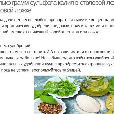
ложке
ложке
лько грамм сульфата калия в столовой ло
ловой ложке
на даче нет весов, любые препараты и сыпучие вещества м
Грамм в ложке
 и органические удобрения ведрами, воду и каплями и стак
ений вмещают спичечный коробок, стакан или ложка.
веса удобрений
шность может составить 2-3 г в зависимости от влажности 
 меньше, чем больше! Не забываем, что избытком удобрени
инеральных удобрений лучше приобрести электронные кухон
а пока не успели, воспользуйтесь таблицей.