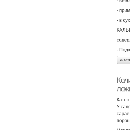
- вне
- при
- в с
КАЛЬ
содер
- Под
читат
Кол
лож
Катег
У сад
сарае
порош