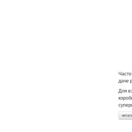
Часто
даче 
Для в
коробк
супер
читат