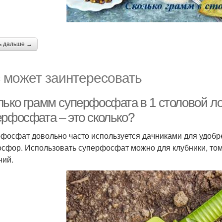
ь дальше →
 может заинтересовать
ько грамм суперфосфата в 1 столовой ложке
ерфосфата – это сколько?
фосфат довольно часто используется дачниками для удоб
осфор. Использовать суперфосфат можно для клубники, том
ний.