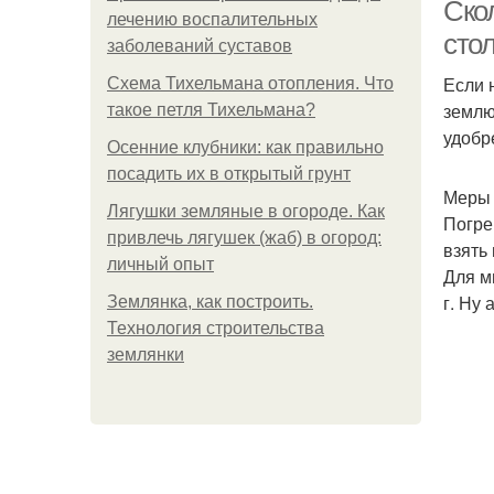
Ско
лечению воспалительных
сто
заболеваний суставов
Если 
Схема Тихельмана отопления. Что
землю
такое петля Тихельмана?
удобр
Осенние клубники: как правильно
посадить их в открытый грунт
Меры 
Лягушки земляные в огороде. Как
Погре
привлечь лягушек (жаб) в огород:
взять
личный опыт
Для м
г. Ну 
Землянка, как построить.
Технология строительства
землянки