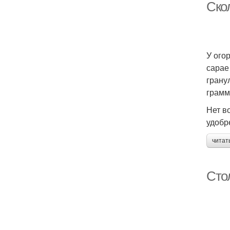
Ско
У ого
сарае
грану
грамм
Нет в
удобр
читат
Сто