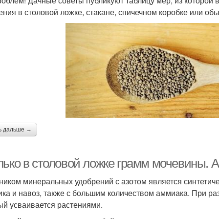
роблем! Дачные советы публикуют таблицу мер, из которой в
ения в столовой ложке, стакане, спичечном коробке или об
ь дальше →
лько в столовой ложке грамм мочевины. 
ником минеральных удобрений с азотом является синтетиче
ика и навоз, также с большим количеством аммиака. При ра
ый усваивается растениями.