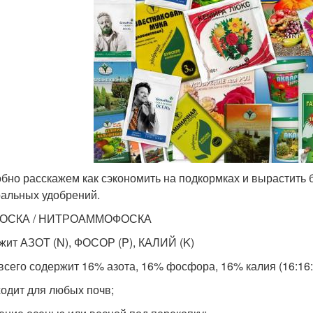
бно расскажем как сэкономить на подкормках и вырастить б
альных удобрений.
ОСКА / НИТРОАММОФОСКА
жит АЗОТ (N), ФОСОР (P), КАЛИЙ (K)
всего содержит 16% азота, 16% фосфора, 16% калия (16:16:
ходит для любых почв;