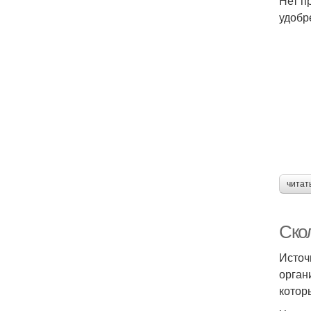
Нет п
удобр
читат
Ско
Источ
орган
котор