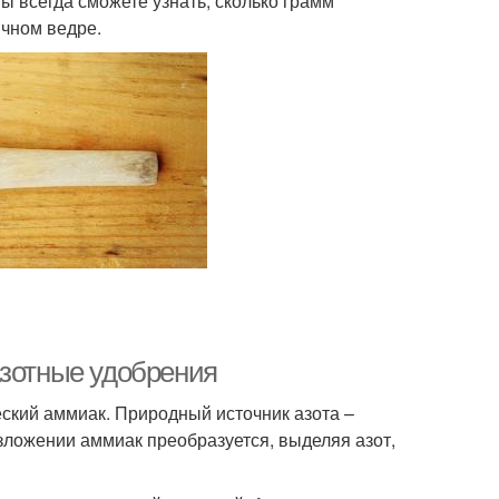
ы всегда сможете узнать, сколько грамм
ычном ведре.
Азотные удобрения
ский аммиак. Природный источник азота –
зложении аммиак преобразуется, выделяя азот,