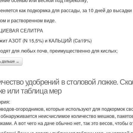
сение осенью или весной под перекопку;
меняется как подкормка для рассады, за 10 дней до высадки
ухом и растворенном виде.
ЦИЕВАЯ СЕЛИТРА
жит АЗОТ (N 15,5%) и КАЛЬЦИЙ (Ca19%)
ходят для любых почв, преимущественно для кислых;
ь дальше →
ичество удобрений в столовой ложке. Ско
ке или таблица мер
ория:
оводов-огородников, которые используют для подкормок св
 обнаруживается неисчислимое количество мешков, пакетов
ками. А вот чего на даче обычно нет, так это весов, чтобы