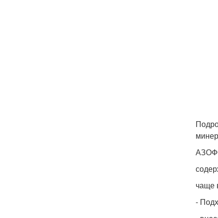
Подро
минер
АЗОФ
содер
чаще 
- Под