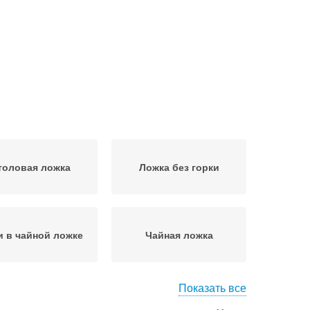
толовая ложка
Ложка без горки
 в чайной ложке
Чайная ложка
Показать все
ожка с горкой
Ложка в граммах