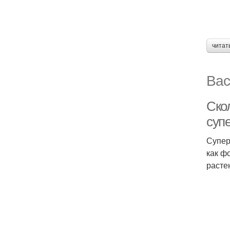
читат
Вас
Скол
суп
Супер
как ф
расте