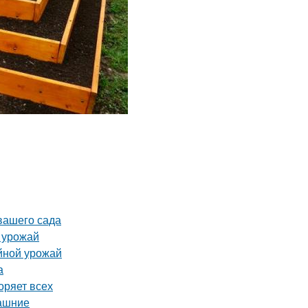
 вашего сада
ь урожай
йной урожай
а
оряет всех
машние