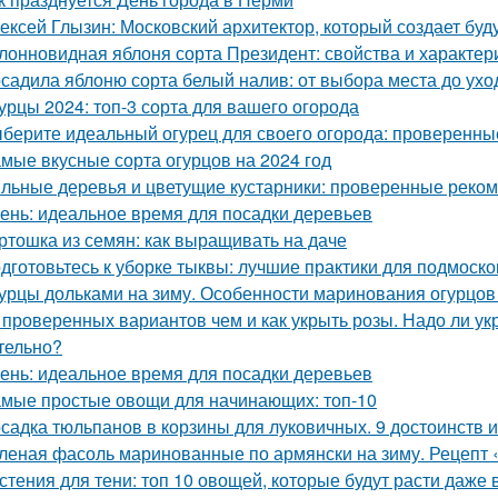
ексей Глызин: Московский архитектор, который создает бу
лонновидная яблоня сорта Президент: свойства и характер
садила яблоню сорта белый налив: от выбора места до ухо
урцы 2024: топ-3 сорта для вашего огорода
берите идеальный огурец для своего огорода: проверенны
мые вкусные сорта огурцов на 2024 год
льные деревья и цветущие кустарники: проверенные реком
ень: идеальное время для посадки деревьев
ртошка из семян: как выращивать на даче
дготовьтесь к уборке тыквы: лучшие практики для подмоско
урцы дольками на зиму. Особенности маринования огурцов
 проверенных вариантов чем и как укрыть розы. Надо ли укр
тельно?
ень: идеальное время для посадки деревьев
мые простые овощи для начинающих: топ-10
садка тюльпанов в корзины для луковичных. 9 достоинств 
леная фасоль маринованные по армянски на зиму. Рецепт 
стения для тени: топ 10 овощей, которые будут расти даже 