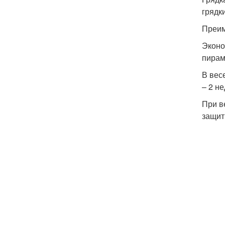
грядк
Преим
Эконо
пирам
В вес
– 2 н
При в
защит