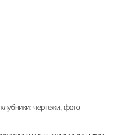
клубники: чертежи, фото
и зелени к столу, такая ярусная конструкция