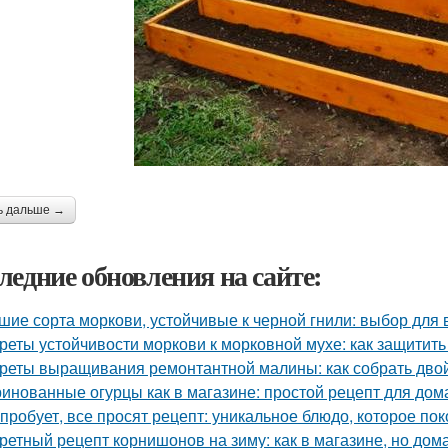
ь дальше →
ледние обновления на сайте:
шие сорта моркови, устойчивые к черной гнили: выбор для
реты устойчивости моркови к морковной мухе: как защитит
реты выращивания ремонтантной малины: как собрать дво
инованные огурцы как в магазине: простой рецепт для дом
 пробует, все просят рецепт: уникальное блюдо, которое пок
ретный рецепт корнишонов на зиму: как в магазине, но до