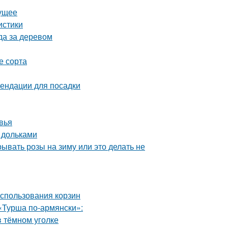
дущее
истики
да за деревом
е сорта
ендации для посадки
вья
 дольками
ывать розы на зиму или это делать не
использования корзин
«Турша по-армянски»:
в тёмном уголке