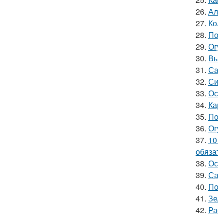
26.
Ал
27.
Ко
28.
По
29.
Ог
30.
Вы
31.
Са
32.
Си
33.
Ос
34.
Ка
35.
По
36.
Ог
37.
10
обяза
38.
Ос
39.
Са
40.
По
41.
Зе
42.
Ра