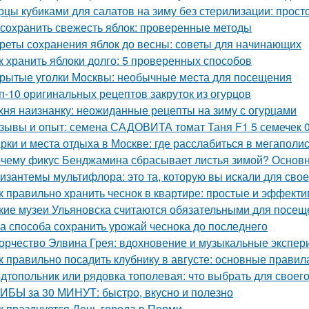
рцы кубиками для салатов на зиму без стерилизации: прост
 сохранить свежесть яблок: проверенные методы
реты сохранения яблок до весны: советы для начинающих
к хранить яблоки долго: 5 проверенных способов
рытые уголки Москвы: необычные места для посещения
п-10 оригинальных рецептов закруток из огурцов
хня наизнанку: неожиданные рецепты на зиму с огурцами
зывы и опыт: семена САДОВИТА томат Таня F1 5 семечек 
рки и места отдыха в Москве: где расслабиться в мегаполи
чему фикус Бенджамина сбрасывает листья зимой? Основ
изантемы мультифлора: это та, которую вы искали для свое
к правильно хранить чеснок в квартире: простые и эффект
кие музеи Ульяновска считаются обязательными для посещ
а способа сохранить урожай чеснока до последнего
орчество Элвина Грея: вдохновение и музыкальные экспе
к правильно посадить клубнику в августе: основные правил
дтопольник или рядовка тополевая: что выбрать для своего
ИБЫ за 30 МИНУТ: быстро, вкусно и полезно
к празднуется День города в Перми