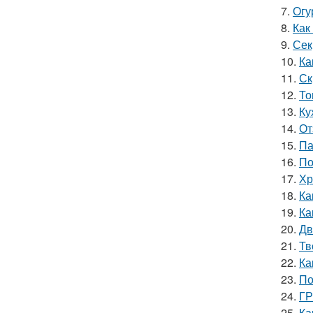
7.
Огу
8.
Как
9.
Сек
10.
Ка
11.
Ск
12.
То
13.
Ку
14.
От
15.
Па
16.
По
17.
Хр
18.
Ка
19.
Ка
20.
Дв
21.
Тв
22.
Ка
23.
По
24.
ГР
25.
Ка