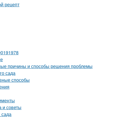
ой рецепт
00191978
се
ные причины и способы решения проблемы
го сада
ивные способы
ения
рименты
а и советы
 сада