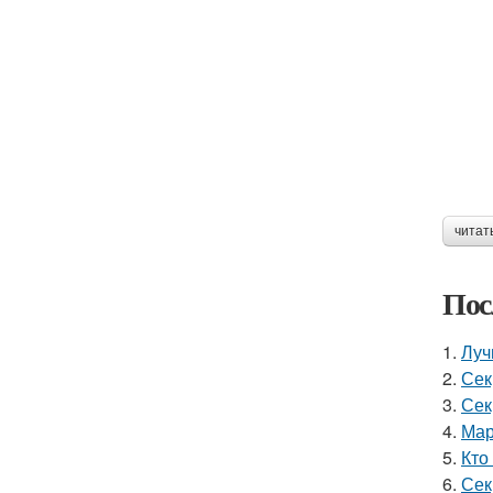
читат
Пос
1.
Луч
2.
Сек
3.
Сек
4.
Мар
5.
Кто
6.
Сек