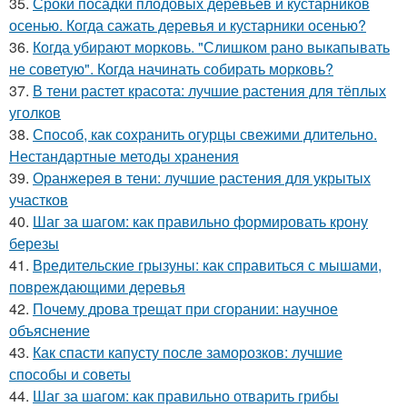
35.
Сроки посадки плодовых деревьев и кустарников
осенью. Когда сажать деревья и кустарники осенью?
36.
Когда убирают морковь. "Слишком рано выкапывать
не советую". Когда начинать собирать морковь?
37.
В тени растет красота: лучшие растения для тёплых
уголков
38.
Способ, как сохранить огурцы свежими длительно.
Нестандартные методы хранения
39.
Оранжерея в тени: лучшие растения для укрытых
участков
40.
Шаг за шагом: как правильно формировать крону
березы
41.
Вредительские грызуны: как справиться с мышами,
повреждающими деревья
42.
Почему дрова трещат при сгорании: научное
объяснение
43.
Как спасти капусту после заморозков: лучшие
способы и советы
44.
Шаг за шагом: как правильно отварить грибы