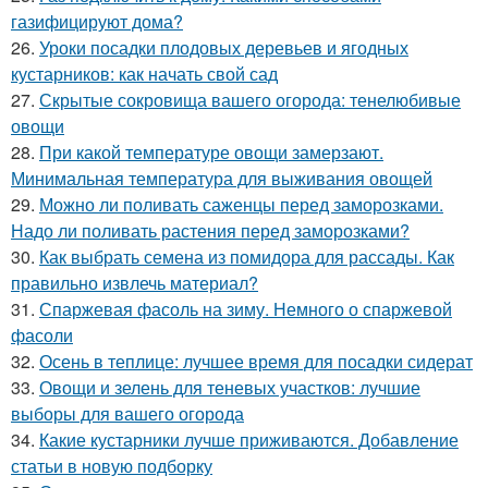
газифицируют дома?
26.
Уроки посадки плодовых деревьев и ягодных
кустарников: как начать свой сад
27.
Скрытые сокровища вашего огорода: тенелюбивые
овощи
28.
При какой температуре овощи замерзают.
Минимальная температура для выживания овощей
29.
Можно ли поливать саженцы перед заморозками.
Надо ли поливать растения перед заморозками?
30.
Как выбрать семена из помидора для рассады. Как
правильно извлечь материал?
31.
Спаржевая фасоль на зиму. Немного о спаржевой
фасоли
32.
Осень в теплице: лучшее время для посадки сидерат
33.
Овощи и зелень для теневых участков: лучшие
выборы для вашего огорода
34.
Какие кустарники лучше приживаются. Добавление
статьи в новую подборку