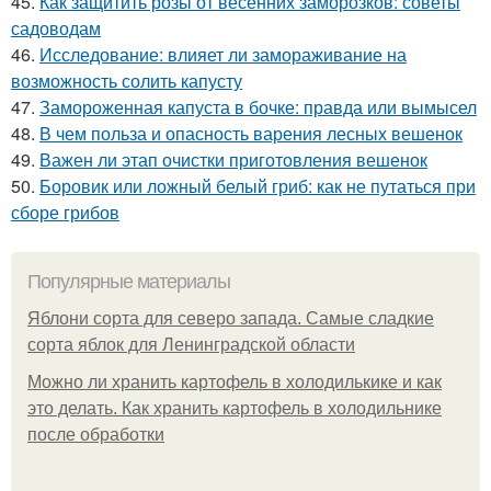
45.
Как защитить розы от весенних заморозков: советы
садоводам
46.
Исследование: влияет ли замораживание на
возможность солить капусту
47.
Замороженная капуста в бочке: правда или вымысел
48.
В чем польза и опасность варения лесных вешенок
49.
Важен ли этап очистки приготовления вешенок
50.
Боровик или ложный белый гриб: как не путаться при
сборе грибов
Популярные материалы
Яблони сорта для северо запада. Самые сладкие
сорта яблок для Ленинградской области
Можно ли хранить картофель в холодилькике и как
это делать. Как хранить картофель в холодильнике
после обработки