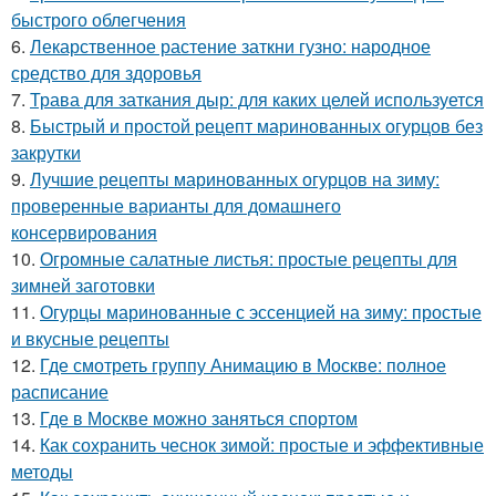
быстрого облегчения
6.
Лекарственное растение заткни гузно: народное
средство для здоровья
7.
Трава для заткания дыр: для каких целей используется
8.
Быстрый и простой рецепт маринованных огурцов без
закрутки
9.
Лучшие рецепты маринованных огурцов на зиму:
проверенные варианты для домашнего
консервирования
10.
Огромные салатные листья: простые рецепты для
зимней заготовки
11.
Огурцы маринованные с эссенцией на зиму: простые
и вкусные рецепты
12.
Где смотреть группу Анимацию в Москве: полное
расписание
13.
Где в Москве можно заняться спортом
14.
Как сохранить чеснок зимой: простые и эффективные
методы