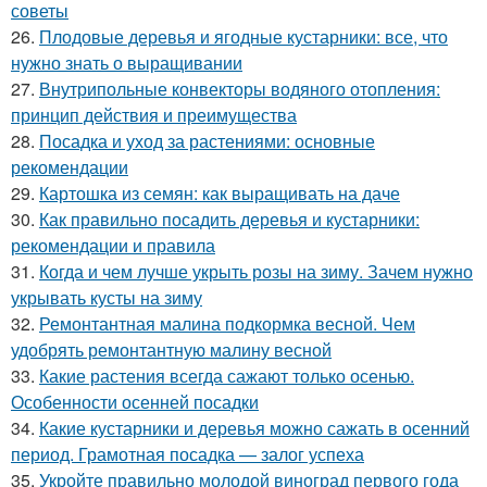
советы
26.
Плодовые деревья и ягодные кустарники: все, что
нужно знать о выращивании
27.
Внутрипольные конвекторы водяного отопления:
принцип действия и преимущества
28.
Посадка и уход за растениями: основные
рекомендации
29.
Картошка из семян: как выращивать на даче
30.
Как правильно посадить деревья и кустарники:
рекомендации и правила
31.
Когда и чем лучше укрыть розы на зиму. Зачем нужно
укрывать кусты на зиму
32.
Ремонтантная малина подкормка весной. Чем
удобрять ремонтантную малину весной
33.
Какие растения всегда сажают только осенью.
Особенности осенней посадки
34.
Какие кустарники и деревья можно сажать в осенний
период. Грамотная посадка — залог успеха
35.
Укройте правильно молодой виноград первого года