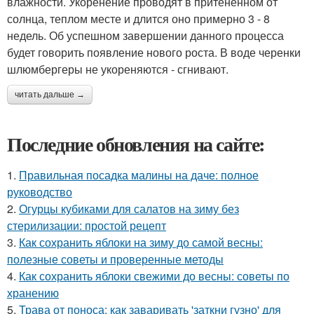
влажности. Укоренение проводят в притененном от
солнца, теплом месте и длится оно примерно 3 - 8
недель. Об успешном завершении данного процесса
будет говорить появление нового роста. В воде черенки
шлюмбергеры не укореняются - сгнивают.
читать дальше →
Последние обновления на сайте:
1.
Правильная посадка малины на даче: полное
руководство
2.
Огурцы кубиками для салатов на зиму без
стерилизации: простой рецепт
3.
Как сохранить яблоки на зиму до самой весны:
полезные советы и проверенные методы
4.
Как сохранить яблоки свежими до весны: советы по
хранению
5.
Трава от поноса: как заваривать 'заткни гузно' для