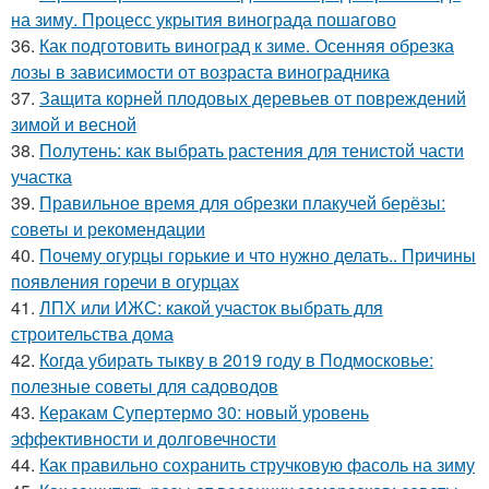
на зиму. Процесс укрытия винограда пошагово
36.
Как подготовить виноград к зиме. Осенняя обрезка
лозы в зависимости от возраста виноградника
37.
Защита корней плодовых деревьев от повреждений
зимой и весной
38.
Полутень: как выбрать растения для тенистой части
участка
39.
Правильное время для обрезки плакучей берёзы:
советы и рекомендации
40.
Почему огурцы горькие и что нужно делать.. Причины
появления горечи в огурцах
41.
ЛПХ или ИЖС: какой участок выбрать для
строительства дома
42.
Когда убирать тыкву в 2019 году в Подмосковье:
полезные советы для садоводов
43.
Керакам Супертермо 30: новый уровень
эффективности и долговечности
44.
Как правильно сохранить стручковую фасоль на зиму