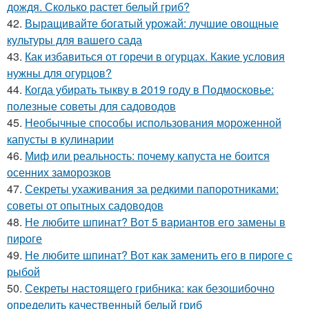
дождя. Сколько растет белый гриб?
42.
Выращивайте богатый урожай: лучшие овощные
культуры для вашего сада
43.
Как избавиться от горечи в огурцах. Какие условия
нужны для огурцов?
44.
Когда убирать тыкву в 2019 году в Подмосковье:
полезные советы для садоводов
45.
Необычные способы использования мороженной
капусты в кулинарии
46.
Миф или реальность: почему капуста не боится
осенних заморозков
47.
Секреты ухаживания за редкими папоротниками:
советы от опытных садоводов
48.
Не любите шпинат? Вот 5 вариантов его замены в
пироге
49.
Не любите шпинат? Вот как заменить его в пироге с
рыбой
50.
Секреты настоящего грибника: как безошибочно
определить качественный белый гриб