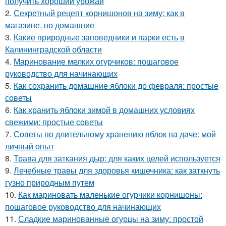
получить хороший урожай
2.
Секретный рецепт корнишонов на зиму: как в
магазине, но домашние
3.
Какие природные заповедники и парки есть в
Калининградской области
4.
Маринование мелких огурчиков: пошаговое
руководство для начинающих
5.
Как сохранить домашние яблоки до февраля: простые
советы
6.
Как хранить яблоки зимой в домашних условиях
свежими: простые советы
7.
Советы по длительному хранению яблок на даче: мой
личный опыт
8.
Трава для заткания дыр: для каких целей используется
9.
Лечебные травы для здоровья кишечника: как заткнуть
гузно природным путем
10.
Как мариновать маленькие огурчики корнишоны:
пошаговое руководство для начинающих
11.
Сладкие маринованные огурцы на зиму: простой