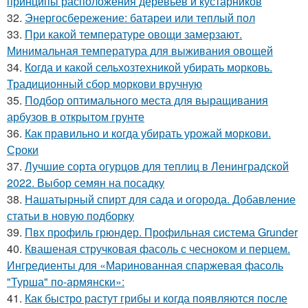
принципы расположения деревьев и кустарников
32.
Энергосбережение: батареи или теплый пол
33.
При какой температуре овощи замерзают.
Минимальная температура для выживания овощей
34.
Когда и какой сельхозтехникой убирать морковь.
Традиционный сбор моркови вручную
35.
Подбор оптимального места для выращивания
арбузов в открытом грунте
36.
Как правильно и когда убирать урожай моркови.
Сроки
37.
Лучшие сорта огурцов для теплиц в Ленинградской
2022. Выбор семян на посадку
38.
Нашатырный спирт для сада и огорода. Добавление
статьи в новую подборку
39.
Пвх профиль грюндер. Профильная система Grunder
40.
Квашеная стручковая фасоль с чесноком и перцем.
Ингредиенты для «Маринованная спаржевая фасоль
"Турша" по-армянски»:
41.
Как быстро растут грибы и когда появляются после