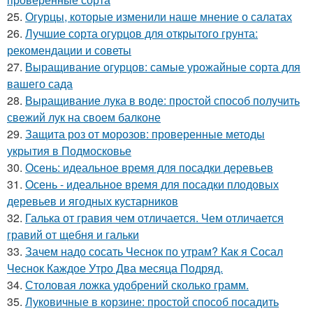
25.
Огурцы, которые изменили наше мнение о салатах
26.
Лучшие сорта огурцов для открытого грунта:
рекомендации и советы
27.
Выращивание огурцов: самые урожайные сорта для
вашего сада
28.
Выращивание лука в воде: простой способ получить
свежий лук на своем балконе
29.
Защита роз от морозов: проверенные методы
укрытия в Подмосковье
30.
Осень: идеальное время для посадки деревьев
31.
Осень - идеальное время для посадки плодовых
деревьев и ягодных кустарников
32.
Галька от гравия чем отличается. Чем отличается
гравий от щебня и гальки
33.
Зачем надо сосать Чеснок по утрам? Как я Сосал
Чеснок Каждое Утро Два месяца Подряд.
34.
Столовая ложка удобрений сколько грамм.
35.
Луковичные в корзине: простой способ посадить