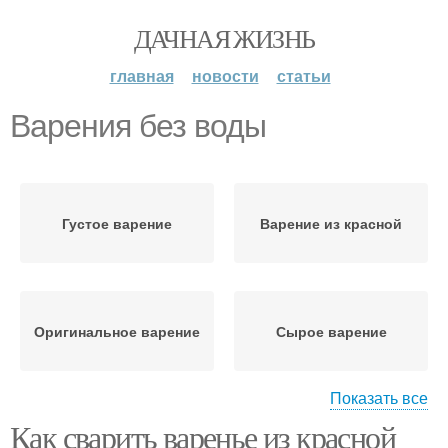
ДАЧНАЯ ЖИЗНЬ
главная
новости
статьи
Варения без воды
Густое варение
Варение из красной
Оригинальное варение
Сырое варение
Показать все
Как сварить варенье из красной
Желеобразное варение
Живое варение