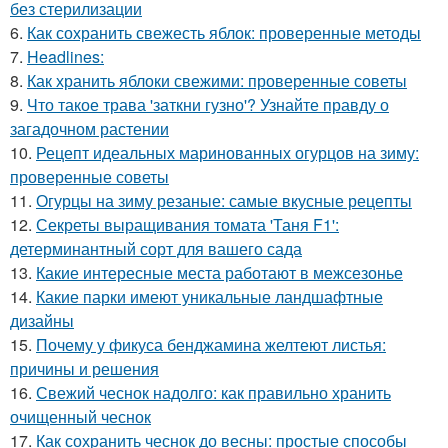
без стерилизации
6.
Как сохранить свежесть яблок: проверенные методы
7.
Headlines:
8.
Как хранить яблоки свежими: проверенные советы
9.
Что такое трава 'заткни гузно'? Узнайте правду о
загадочном растении
10.
Рецепт идеальных маринованных огурцов на зиму:
проверенные советы
11.
Огурцы на зиму резаные: самые вкусные рецепты
12.
Секреты выращивания томата 'Таня F1':
детерминантный сорт для вашего сада
13.
Какие интересные места работают в межсезонье
14.
Какие парки имеют уникальные ландшафтные
дизайны
15.
Почему у фикуса бенджамина желтеют листья:
причины и решения
16.
Свежий чеснок надолго: как правильно хранить
очищенный чеснок
17.
Как сохранить чеснок до весны: простые способы