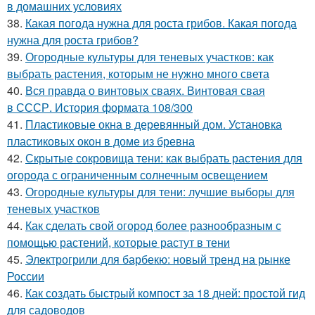
в домашних условиях
38.
Какая погода нужна для роста грибов. Какая погода
нужна для роста грибов?
39.
Огородные культуры для теневых участков: как
выбрать растения, которым не нужно много света
40.
Вся правда о винтовых сваях. Винтовая свая
в СССР. История формата 108/300
41.
Пластиковые окна в деревянный дом. Установка
пластиковых окон в доме из бревна
42.
Скрытые сокровища тени: как выбрать растения для
огорода с ограниченным солнечным освещением
43.
Огородные культуры для тени: лучшие выборы для
теневых участков
44.
Как сделать свой огород более разнообразным с
помощью растений, которые растут в тени
45.
Электрогрили для барбекю: новый тренд на рынке
России
46.
Как создать быстрый компост за 18 дней: простой гид
для садоводов