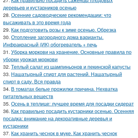
27.
Как правильно посадить саженцы плодовых
деревьев и кустарников осенью
28.
Осенние садоводческие рекомендации: что
высаживать в это время года
29.
Как подготовить розы к зиме осенью. Обрезка
30.
Отопление загородного дома варианты.
Инфракрасный (ИК) обогреватель + печь
31.
Уборка моркови на хранение. Основные правила по
уборки урожая моркови
32.
Теплый салат из шампиньонов и пекинской капусты
33.
Нашатырный спирт для растений. Нашатырный
спирт в саду. Вся правда
34.
В томатах белые прожилки причина. Нехватка
питательных веществ
35.
Осень в теплице: лучшее время для посадки сидерат
36.
Как правильно посадить кустарники осенью. Осенняя
посадка: внимание на декоративные деревья и
кустарники
37.
Как хранить чеснок в муке. Как хранить чеснок