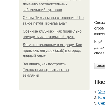
лечению воспалительных
заболеваний суставов
Схема Тихельмана отопления. Что
Свежи
такое петля Тихельмана?
огром
Осенние клубники: как правильно
качес
посадить их в открытый грунт
Клубн
Лягушки земляные в огороде. Как
дачах
привлечь лягушек (жаб) в огород:
своев
личный опыт
Землянка, как построить.
читат
Технология строительства
землянки
Пос
1.
Уст
2.
Как
3.
Сек