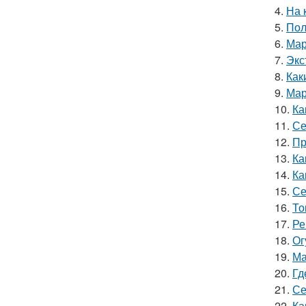
4.
На 
5.
Пол
6.
Мар
7.
Экс
8.
Как
9.
Мар
10.
Ка
11.
Се
12.
Пр
13.
Ка
14.
Ка
15.
Се
16.
То
17.
Ре
18.
Ог
19.
Ма
20.
Гд
21.
Се
22.
Ка