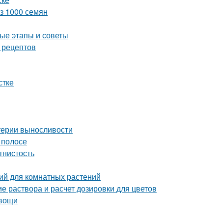
из 1000 семян
ые этапы и советы
 рецептов
стке
итерии выносливости
 полосе
тнистость
ий для комнатных растений
е раствора и расчет дозировки для цветов
овощи