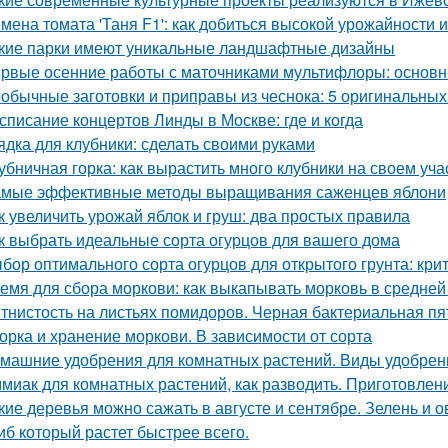
мена томата 'Таня F1': как добиться высокой урожайности 
кие парки имеют уникальные ландшафтные дизайны
рвые осенние работы с маточниками мультифлоры: основн
обычные заготовки и приправы из чеснока: 5 оригинальных
списание концертов Линды в Москве: где и когда
ядка для клубники: сделать своими руками
убничная горка: как вырастить много клубники на своем уча
мые эффективные методы выращивания саженцев яблони
к увеличить урожай яблок и груш: два простых правила
к выбрать идеальные сорта огурцов для вашего дома
бор оптимального сорта огурцов для открытого грунта: кр
емя для сбора моркови: как выкапывать морковь в средней
тнистость на листьях помидоров. Черная бактериальная пя
орка и хранение моркови. В зависимости от сорта
машние удобрения для комнатных растений. Виды удобрен
миак для комнатных растений, как разводить. Приготовлени
кие деревья можно сажать в августе и сентябре. Зелень и 
иб который растет быстрее всего.