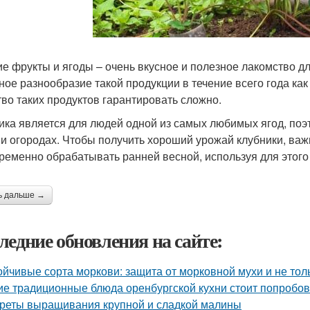
е фрукты и ягоды – очень вкусное и полезное лакомство дл
ное разнообразие такой продукции в течение всего года как
тво таких продуктов гарантировать сложно.
ика является для людей одной из самых любимых ягод, поэ
 и огородах. Чтобы получить хороший урожай клубники, важ
ременно обрабатывать ранней весной, используя для этог
ь дальше →
ледние обновления на сайте:
ойчивые сорта моркови: защита от морковной мухи и не тол
ие традиционные блюда оренбургской кухни стоит попробов
реты выращивания крупной и сладкой малины