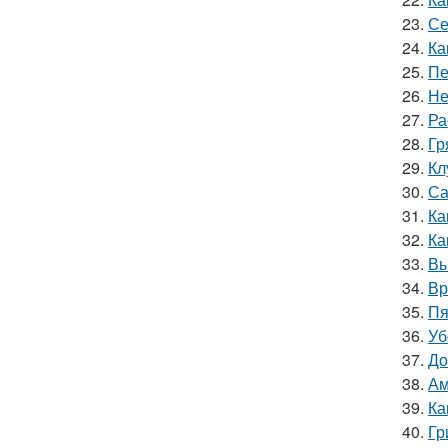
23.
Се
24.
Ка
25.
Пе
26.
Не
27.
Ра
28.
Гр
29.
Кл
30.
Са
31.
Ка
32.
Ка
33.
Вы
34.
Вр
35.
Пя
36.
Уб
37.
До
38.
Ам
39.
Ка
40.
Гр