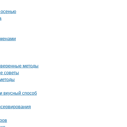
 осенью
а
еменами
роверенные методы
ые советы
 методы
 и вкусный способ
нсервирования
оров
ске