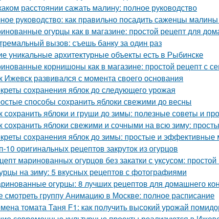
каком расстоянии сажать малину: полное руководство
ное руководство: как правильно посадить саженцы малины
инованные огурцы как в магазине: простой рецепт для дом
тремальный вызов: съешь банку за один раз
ие уникальные архитектурные объекты есть в Рыбинске
инованные корнишоны как в магазине: простой рецепт с с
к Ижевск развивался с момента своего основания
креты сохранения яблок до следующего урожая
остые способы сохранить яблоки свежими до весны
к сохранить яблоки и груши до зимы: полезные советы и п
к сохранить яблоки свежими и сочными на всю зиму: прост
креты сохранения яблок до зимы: простые и эффективные
п-10 оригинальных рецептов закруток из огурцов
цепт маринованных огурцов без закатки с уксусом: простой
урцы на зиму: 5 вкусных рецептов с фотографиями
ринованные огурцы: 8 лучших рецептов для домашнего ко
е смотреть группу Анимацию в Москве: полное расписание
мена томата Таня F1: как получить высокий урожай помид
кие современные культурные проекты реализуются в Ижев