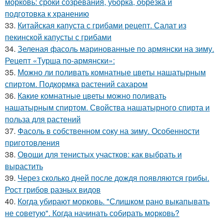
морковь: сроки созревания, уборка, обрезка и
подготовка к хранению
33.
Китайская капуста с грибами рецепт. Салат из
пекинской капусты с грибами
34.
Зеленая фасоль маринованные по армянски на зиму.
Рецепт «Турша по-армянски»:
35.
Можно ли поливать комнатные цветы нашатырным
спиртом. Подкормка растений сахаром
36.
Какие комнатные цветы можно поливать
нашатырным спиртом. Свойства нашатырного спирта и
польза для растений
37.
Фасоль в собственном соку на зиму. Особенности
приготовления
38.
Овощи для тенистых участков: как выбрать и
вырастить
39.
Через сколько дней после дождя появляются грибы.
Рост грибов разных видов
40.
Когда убирают морковь. "Слишком рано выкапывать
не советую". Когда начинать собирать морковь?