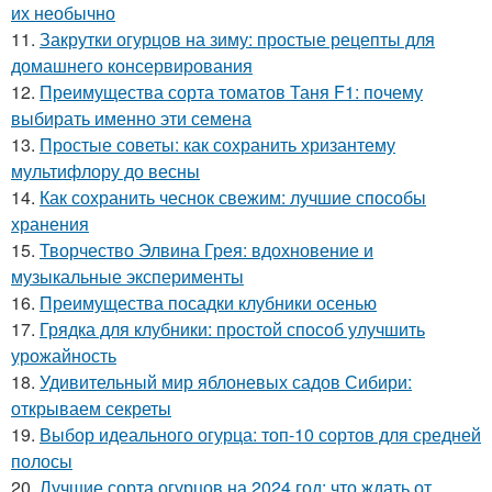
их необычно
11.
Закрутки огурцов на зиму: простые рецепты для
домашнего консервирования
12.
Преимущества сорта томатов Таня F1: почему
выбирать именно эти семена
13.
Простые советы: как сохранить хризантему
мультифлору до весны
14.
Как сохранить чеснок свежим: лучшие способы
хранения
15.
Творчество Элвина Грея: вдохновение и
музыкальные эксперименты
16.
Преимущества посадки клубники осенью
17.
Грядка для клубники: простой способ улучшить
урожайность
18.
Удивительный мир яблоневых садов Сибири:
открываем секреты
19.
Выбор идеального огурца: топ-10 сортов для средней
полосы
20.
Лучшие сорта огурцов на 2024 год: что ждать от