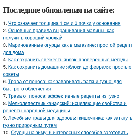
Последние обновления на сайте:
1.
Что означает толщина 1 см и 3 почки у основания
2.
Основные правила выращивания малины: как
получить хороший урожай
3.
Маринованные огурцы как в магазине: простой рецепт
для дома
4.
Как сохранить свежесть яблок: проверенные методы
5.
Как сохранить домашние яблоки до февраля: простые
советы
6.
Трава от поноса: как заваривать 'заткни гузно' для
быстрого облегчения
7.
Трава от поноса: эффективные рецепты из гузно
8.
Мелколепестник канадский: исцеляющие свойства и
рецепты народной медицины
9.
Лечебные травы для здоровья кишечника: как заткнуть
гузно природным путем
10.
Огурцы на зиму: 5 интересных способов заготовить