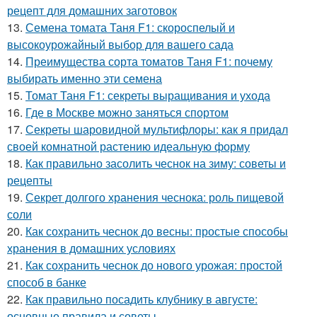
рецепт для домашних заготовок
13.
Семена томата Таня F1: скороспелый и
высокоурожайный выбор для вашего сада
14.
Преимущества сорта томатов Таня F1: почему
выбирать именно эти семена
15.
Томат Таня F1: секреты выращивания и ухода
16.
Где в Москве можно заняться спортом
17.
Секреты шаровидной мультифлоры: как я придал
своей комнатной растению идеальную форму
18.
Как правильно засолить чеснок на зиму: советы и
рецепты
19.
Секрет долгого хранения чеснока: роль пищевой
соли
20.
Как сохранить чеснок до весны: простые способы
хранения в домашних условиях
21.
Как сохранить чеснок до нового урожая: простой
способ в банке
22.
Как правильно посадить клубнику в августе:
основные правила и советы