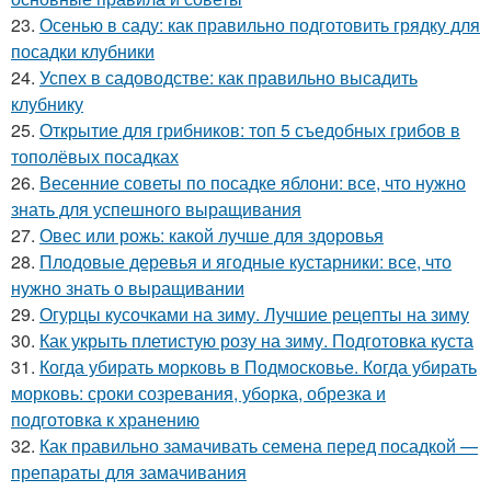
23.
Осенью в саду: как правильно подготовить грядку для
посадки клубники
24.
Успех в садоводстве: как правильно высадить
клубнику
25.
Открытие для грибников: топ 5 съедобных грибов в
тополёвых посадках
26.
Весенние советы по посадке яблони: все, что нужно
знать для успешного выращивания
27.
Овес или рожь: какой лучше для здоровья
28.
Плодовые деревья и ягодные кустарники: все, что
нужно знать о выращивании
29.
Огурцы кусочками на зиму. Лучшие рецепты на зиму
30.
Как укрыть плетистую розу на зиму. Подготовка куста
31.
Когда убирать морковь в Подмосковье. Когда убирать
морковь: сроки созревания, уборка, обрезка и
подготовка к хранению
32.
Как правильно замачивать семена перед посадкой —
препараты для замачивания