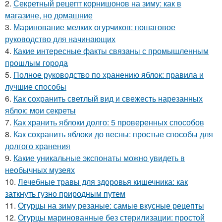
2.
Секретный рецепт корнишонов на зиму: как в
магазине, но домашние
3.
Маринование мелких огурчиков: пошаговое
руководство для начинающих
4.
Какие интересные факты связаны с промышленным
прошлым города
5.
Полное руководство по хранению яблок: правила и
лучшие способы
6.
Как сохранить светлый вид и свежесть нарезанных
яблок: мои секреты
7.
Как хранить яблоки долго: 5 проверенных способов
8.
Как сохранить яблоки до весны: простые способы для
долгого хранения
9.
Какие уникальные экспонаты можно увидеть в
необычных музеях
10.
Лечебные травы для здоровья кишечника: как
заткнуть гузно природным путем
11.
Огурцы на зиму резаные: самые вкусные рецепты
12.
Огурцы маринованные без стерилизации: простой