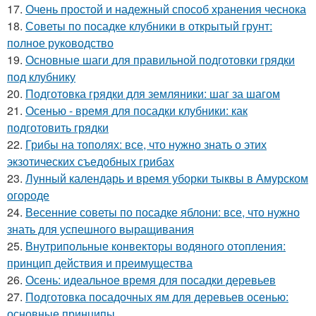
17.
Очень простой и надежный способ хранения чеснока
18.
Советы по посадке клубники в открытый грунт:
полное руководство
19.
Основные шаги для правильной подготовки грядки
под клубнику
20.
Подготовка грядки для земляники: шаг за шагом
21.
Осенью - время для посадки клубники: как
подготовить грядки
22.
Грибы на тополях: все, что нужно знать о этих
экзотических съедобных грибах
23.
Лунный календарь и время уборки тыквы в Амурском
огороде
24.
Весенние советы по посадке яблони: все, что нужно
знать для успешного выращивания
25.
Внутрипольные конвекторы водяного отопления:
принцип действия и преимущества
26.
Осень: идеальное время для посадки деревьев
27.
Подготовка посадочных ям для деревьев осенью:
основные принципы