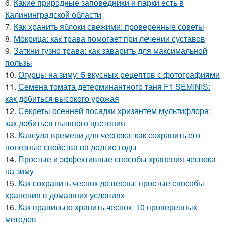
6.
Какие природные заповедники и парки есть в
Калининградской области
7.
Как хранить яблоки свежими: проверенные советы
8.
Мокрица: как трава помогает при лечении суставов
9.
Заткни гузно трава: как заварить для максимальной
пользы
10.
Огурцы на зиму: 5 вкусных рецептов с фотографиями
11.
Семена томата детерминантного таня F1 SEMINIS:
как добиться высокого урожая
12.
Секреты осенней посадки хризантем мультифлора:
как добиться пышного цветения
13.
Капсула времени для чеснока: как сохранить его
полезные свойства на долгие годы
14.
Простые и эффективные способы хранения чеснока
на зиму
15.
Как сохранить чеснок до весны: простые способы
хранения в домашних условиях
16.
Как правильно хранить чеснок: 10 проверенных
методов