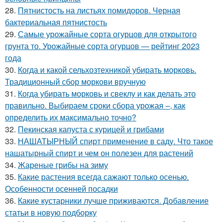
28.
Пятнистость на листьях помидоров. Черная
бактериальная пятнистость
29.
Самые урожайные сорта огурцов для открытого
грунта то. Урожайные сорта огурцов — рейтинг 2023
года
30.
Когда и какой сельхозтехникой убирать морковь.
Традиционный сбор моркови вручную
31.
Когда убирать морковь и свеклу и как делать это
правильно. Выбираем сроки сбора урожая –, как
определить их максимально точно?
32.
Пекинская капуста с курицей и грибами
33.
НАШАТЫРНЫЙ спирт применение в саду. Что такое
нашатырный спирт и чем он полезен для растений
34.
Жареные грибы на зиму
35.
Какие растения всегда сажают только осенью.
Особенности осенней посадки
36.
Какие кустарники лучше приживаются. Добавление
статьи в новую подборку