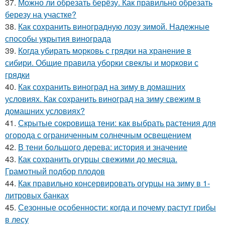
37.
Можно ли обрезать берёзу. Как правильно обрезать
березу на участке?
38.
Как сохранить виноградную лозу зимой. Надежные
способы укрытия винограда
39.
Когда убирать морковь с грядки на хранение в
сибири. Общие правила уборки свеклы и моркови с
грядки
40.
Как сохранить виноград на зиму в домашних
условиях. Как сохранить виноград на зиму свежим в
домашних условиях?
41.
Скрытые сокровища тени: как выбрать растения для
огорода с ограниченным солнечным освещением
42.
В тени большого дерева: история и значение
43.
Как сохранить огурцы свежими до месяца.
Грамотный подбор плодов
44.
Как правильно консервировать огурцы на зиму в 1-
литровых банках
45.
Сезонные особенности: когда и почему растут грибы
в лесу