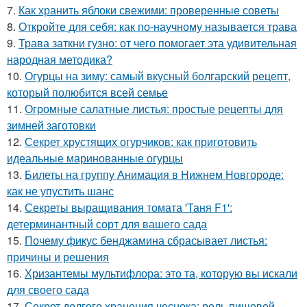
7.
Как хранить яблоки свежими: проверенные советы
8.
Откройте для себя: как по-научному называется трава
9.
Трава заткни гузно: от чего помогает эта удивительная
народная методика?
10.
Огурцы на зиму: самый вкусный болгарский рецепт,
который полюбится всей семье
11.
Огромные салатные листья: простые рецепты для
зимней заготовки
12.
Секрет хрустящих огурчиков: как приготовить
идеальные маринованные огурцы
13.
Билеты на группу Анимация в Нижнем Новгороде:
как не упустить шанс
14.
Секреты выращивания томата 'Таня F1':
детерминантный сорт для вашего сада
15.
Почему фикус бенджамина сбрасывает листья:
причины и решения
16.
Хризантемы мультифлора: это та, которую вы искали
для своего сада
17.
Секрет долгого хранения чеснока: роль пищевой