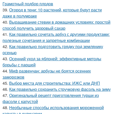
Грамотный подбор плодов
39.
Огород в тени: 10 растений, которые будут расти
даже в полумраке
40.
Выращивание стевии в домашних условиях: простой
способ получить здоровый сахар
41.
Как правильно сочетать арбуз с другими продуктами:
полезные сочетания и запретные комбинации
42.
Как правильно подготовить грядку под землянику
осенью
43.
Осенний уход за яблоней: эффективные методы
борьбы с паршей
44.
Миф развенчан: арбузы не боятся осенних
заморозков
45.
Выбор места для строительства: ИЖС или ДНП
46.
Как правильно сохранить стручковую фасоль на зиму
47.
Оригинальный рецепт приготовления турши из
фасоли с капустой
48.
Необычные способы использования мороженной
капусты в кулинарии