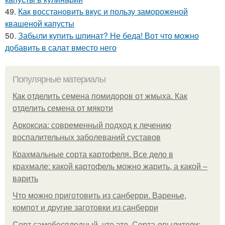
49.
Как восстановить вкус и пользу замороженой
квашеной капусты
50.
Забыли купить шпинат? Не беда! Вот что можно
добавить в салат вместо него
Популярные материалы
Как отделить семена помидоров от жмыха. Как
отделить семена от мякоти
Аркоксиа: современный подход к лечению
воспалительных заболеваний суставов
Крахмальные сорта картофеля. Все дело в
крахмале: какой картофель можно жарить, а какой –
варить
Что можно приготовить из санберри. Варенье,
компот и другие заготовки из санберри
Сорт самобесплодный, что это. Сорта-опылители: