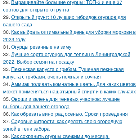
28.
Выращивайте большие огурцы: ТОП-3 и еще 37
сортов для открытого грунта
29.
Открытый грунт: 10 лучших гибридов огурцов для
вашего сада
30.
Как выбрать оптимальный день для уборки моркови в
2023 году
31.
Огурцы резанные на зиму
32.
Лучшие сорта огурцов для теплиц в Ленинградской
2022. Выбор семян на посадку
33.
Пекинская капуста с грибам. Тушеная пекинская
капуста с грибами, очень нежная и сочная
34.
Аммиак поливать комнатные цветы. Для каких цветов
может применяться нашатырный спирт и в каких случаях
35.
Овощи и зелень для теневых участков: лучшие
выборы для вашего огорода
36.
Как обрезать виноград осенью. Сроки проведения
37.
Садовые хитрости: как сделать свою огородную
зоной в тени забора
38.
Как сохранить огурцы свежими до месяца.