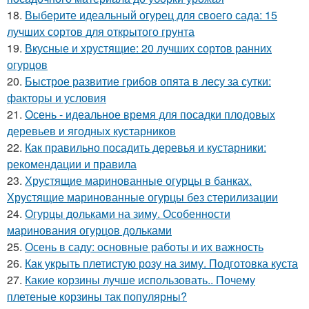
18.
Выберите идеальный огурец для своего сада: 15
лучших сортов для открытого грунта
19.
Вкусные и хрустящие: 20 лучших сортов ранних
огурцов
20.
Быстрое развитие грибов опята в лесу за сутки:
факторы и условия
21.
Осень - идеальное время для посадки плодовых
деревьев и ягодных кустарников
22.
Как правильно посадить деревья и кустарники:
рекомендации и правила
23.
Хрустящие маринованные огурцы в банках.
Хрустящие маринованные огурцы без стерилизации
24.
Огурцы дольками на зиму. Особенности
маринования огурцов дольками
25.
Осень в саду: основные работы и их важность
26.
Как укрыть плетистую розу на зиму. Подготовка куста
27.
Какие корзины лучше использовать.. Почему
плетеные корзины так популярны?