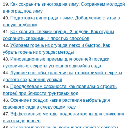
39.
Как сохранить виноград на зиму. Сохраняем молодой
виноград под зиму
40.
Подготовка винограда к зиме. Добавление статьи в
новую подборку
41.
Как хранить свежие огурцы 2 недели. Как огурцы
сохранить свежими. 7 простых способов
42.
Убираем горечь из огурцов легко и быстро. Как
убрать горечь из огурцов: методы
43.
Инновационные приемы для осенней посадки
луковичных: секреты успешного дизайна сада
44.
Лучшие способы хранения картошки зимой: секреты
долгого сохранения урожая
45.
Преодолеваем сложности: как правильно строить
погреб при близости грунтовых вод
46.
Осенние посадки: какие растения выбрать для
красивого сада в следующем году
47.
Эффективные методы подрезки кроны для снижения
высоты деревьев
48.
Какую температуру выдерживает капуста: секреты