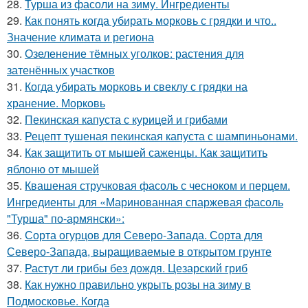
28.
Турша из фасоли на зиму. Ингредиенты
29.
Как понять когда убирать морковь с грядки и что..
Значение климата и региона
30.
Озеленение тёмных уголков: растения для
затенённых участков
31.
Когда убирать морковь и свеклу с грядки на
хранение. Морковь
32.
Пекинская капуста с курицей и грибами
33.
Рецепт тушеная пекинская капуста с шампиньонами.
34.
Как защитить от мышей саженцы. Как защитить
яблоню от мышей
35.
Квашеная стручковая фасоль с чесноком и перцем.
Ингредиенты для «Маринованная спаржевая фасоль
"Турша" по-армянски»:
36.
Сорта огурцов для Северо-Запада. Сорта для
Северо-Запада, выращиваемые в открытом грунте
37.
Растут ли грибы без дождя. Цезарский гриб
38.
Как нужно правильно укрыть розы на зиму в
Подмосковье. Когда