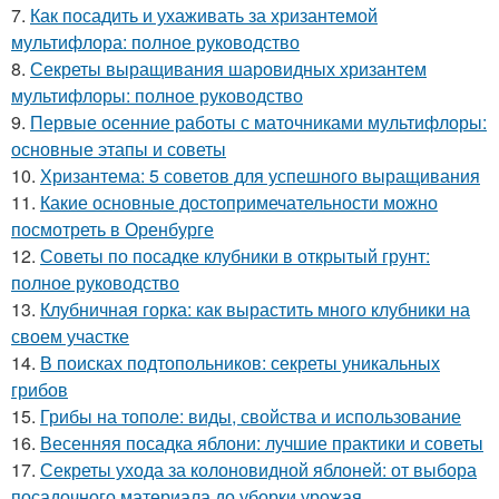
7.
Как посадить и ухаживать за хризантемой
мультифлора: полное руководство
8.
Секреты выращивания шаровидных хризантем
мультифлоры: полное руководство
9.
Первые осенние работы с маточниками мультифлоры:
основные этапы и советы
10.
Хризантема: 5 советов для успешного выращивания
11.
Какие основные достопримечательности можно
посмотреть в Оренбурге
12.
Советы по посадке клубники в открытый грунт:
полное руководство
13.
Клубничная горка: как вырастить много клубники на
своем участке
14.
В поисках подтопольников: секреты уникальных
грибов
15.
Грибы на тополе: виды, свойства и использование
16.
Весенняя посадка яблони: лучшие практики и советы
17.
Секреты ухода за колоновидной яблоней: от выбора
посадочного материала до уборки урожая