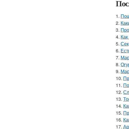
Пос
1.
Пош
2.
Как
3.
Про
4.
Как
5.
Сек
6.
Ест
7.
Мар
8.
Огу
9.
Мар
10.
Пр
11.
По
12.
Сл
13.
То
14.
Ка
15.
Пр
16.
Ка
17.
Ар