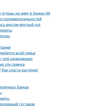
 огурцы на зиму в банках 68
достопримечательностей
сь вкусом круглый год
секреты
методы
 банки
олюбится всей семье
пт для начинающих
но эти семена
 Как спасти растение
теклянных банках
ы
советы
болеваний суставов