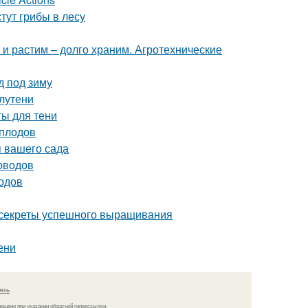
стут грибы в лесу
 и растим – долго храним. Агротехнические
д под зиму
лутени
ты для тени
 плодов
 вашего сада
оводов
одов
: секреты успешного выращивания
ени
язь
решено при указании обратной гиперссылки.