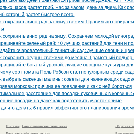
олько часов растет гриб. Час за часом, день за днем. Как ра
иб который растет быстрее всего.
к сохранить виноград на зиму свежим. Правильно собираем
ты
к сохранить виноград на зиму. Сохраняем молодой виногра
ращивайте зелёный рай: 10 лучших растений для тени и по
здайте очаровательный тенистый сад: лучшие овощи и цве
к сохранить огурцы свежими до месяца. Грамотный подбор
ращивайте богатый урожай: лучшие овощные культуры для
чему сорт томата Поль Робсон стал популярным среди сад
к выбрать саженцы малины: советы для начинающих садов
рявая морковь: причина ее появления и как с ней бороться
тимальное расстояние для посадки луковичных в корзины
енние посадки на даче: как подготовить участок к зиме
гда что делать: 6 правил эффективного планирования врем
Контакты
Пользовательское соглашение
Обратная св
Политика конфидециальности
Копирование раз