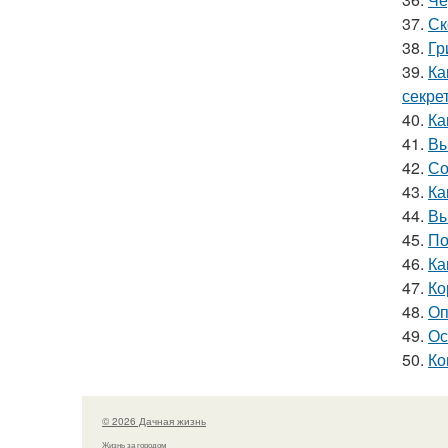
37.
Ск
38.
Гр
39.
Ка
секре
40.
Ка
41.
Вы
42.
Со
43.
Ка
44.
Вы
45.
По
46.
Ка
47.
Ко
48.
Оп
49.
Ос
50.
Ко
© 2026 Дачная жизнь
Жизнь за городом