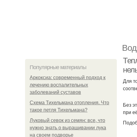
Вод
Теп
Популярные материалы
нел
Аркоксиа: современный подход к
Для т
лечению воспалительных
соотв
заболеваний суставов
Схема Тихельмана отопления. Что
Без э
такое петля Тихельмана?
при е
Луковый севок из семян: все, что
Подоб
нужно знать о выращивании лука
на своем подворье