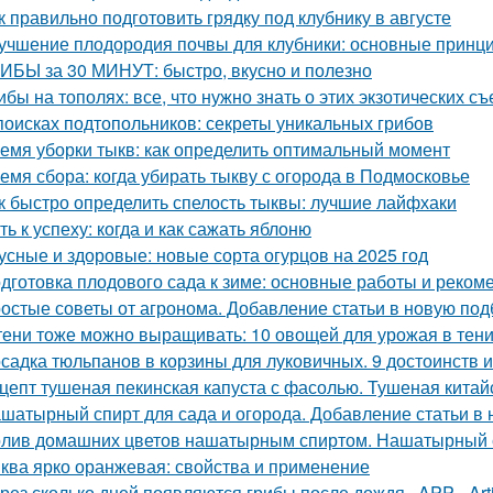
к правильно подготовить грядку под клубнику в августе
учшение плодородия почвы для клубники: основные принц
ИБЫ за 30 МИНУТ: быстро, вкусно и полезно
ибы на тополях: все, что нужно знать о этих экзотических с
поисках подтопольников: секреты уникальных грибов
емя уборки тыкв: как определить оптимальный момент
емя сбора: когда убирать тыкву с огорода в Подмосковье
к быстро определить спелость тыквы: лучшие лайфхаки
ть к успеху: когда и как сажать яблоню
усные и здоровые: новые сорта огурцов на 2025 год
дготовка плодового сада к зиме: основные работы и реком
остые советы от агронома. Добавление статьи в новую под
тени тоже можно выращивать: 10 овощей для урожая в тен
садка тюльпанов в корзины для луковичных. 9 достоинств 
цепт тушеная пекинская капуста с фасолью. Тушеная китай
шатырный спирт для сада и огорода. Добавление статьи в
лив домашних цветов нашатырным спиртом. Нашатырный с
ква ярко оранжевая: свойства и применение
рез сколько дней появляются грибы после дождя.. APP - Arti