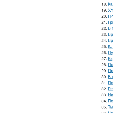
18.
Ка
19.
Ул
20.
ГР
21.
Гр
22.
В 
23.
Вр
24.
Вр
25.
Ка
26.
Пу
27.
Вк
28.
По
29.
Пр
30.
В 
31.
По
32.
Ре
33.
На
34.
По
35.
Ты
36.
Че