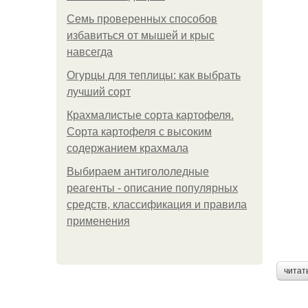
Семь проверенных способов
избавиться от мышей и крыс
навсегда
Огурцы для теплицы: как выбрать
лучший сорт
Крахмалистые сорта картофеля.
Сорта картофеля с высоким
содержанием крахмала
Выбираем антигололедные
реагенты - описание популярных
средств, классификация и правила
применения
читат