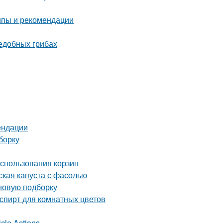
ипы и рекомендации
ъедобных грибах
ендации
борку
и
использования корзин
ская капуста с фасолью
 новую подборку
пирт для комнатных цветов
cle Actions