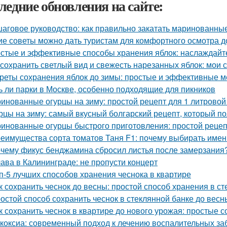
ледние обновления на сайте:
аговое руководство: как правильно закатать маринованные
ие советы можно дать туристам для комфортного осмотра 
стые и эффективные способы хранения яблок: наслаждайте
 сохранить светлый вид и свежесть нарезанных яблок: мои 
реты сохранения яблок до зимы: простые и эффективные 
ь ли парки в Москве, особенно подходящие для пикников
инованные огурцы на зиму: простой рецепт для 1 литровой
рцы на зиму: самый вкусный болгарский рецепт, который п
инованные огурцы быстрого приготовления: простой реце
еимущества сорта томатов Таня F1: почему выбирать имен
чему фикус бенджамина сбросил листья после замерзания?
ава в Калининграде: не пропусти концерт
п-5 лучших способов хранения чеснока в квартире
к сохранить чеснок до весны: простой способ хранения в с
остой способ сохранить чеснок в стеклянной банке до весн
к сохранить чеснок в квартире до нового урожая: простые 
коксиа: современный подход к лечению воспалительных за