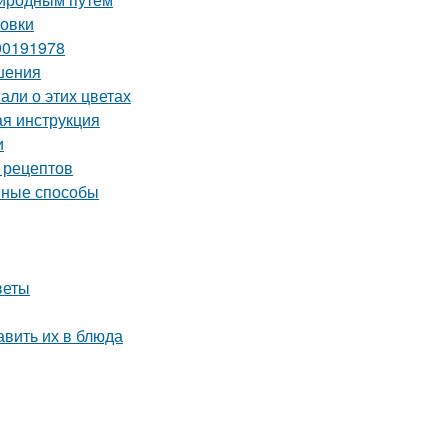
товки
00191978
шения
али о этих цветах
ая инструкция
и
 рецептов
ивные способы
веты
авить их в блюда