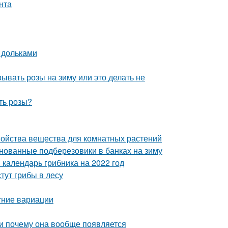
нта
 дольками
ывать розы на зиму или это делать не
ть розы?
войства вещества для комнатных растений
нованные подберезовики в банках на зиму
 календарь грибника на 2022 год
стут грибы в лесу
тние вариации
 и почему она вообще появляется