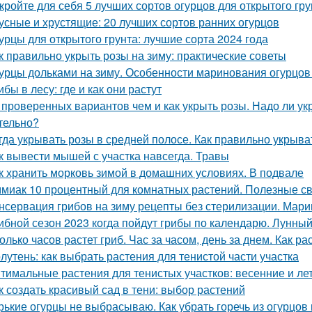
кройте для себя 5 лучших сортов огурцов для открытого гру
усные и хрустящие: 20 лучших сортов ранних огурцов
урцы для открытого грунта: лучшие сорта 2024 года
к правильно укрыть розы на зиму: практические советы
урцы дольками на зиму. Особенности маринования огурцов
ибы в лесу: где и как они растут
 проверенных вариантов чем и как укрыть розы. Надо ли укр
тельно?
гда укрывать розы в средней полосе. Как правильно укрыва
к вывести мышей с участка навсегда. Травы
к хранить морковь зимой в домашних условиях. В подвале
миак 10 процентный для комнатных растений. Полезные с
нсервация грибов на зиму рецепты без стерилизации. Мари
ибной сезон 2023 когда пойдут грибы по календарю. Лунный
олько часов растет гриб. Час за часом, день за днем. Как ра
лутень: как выбрать растения для тенистой части участка
тимальные растения для тенистых участков: весенние и ле
к создать красивый сад в тени: выбор растений
рькие огурцы не выбрасываю. Как убрать горечь из огурцов