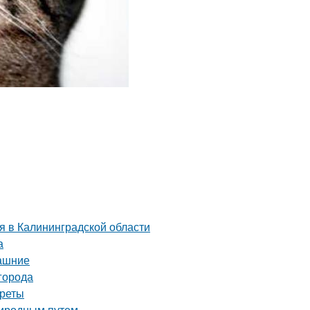
я в Калининградской области
а
машние
города
креты
риродным путем