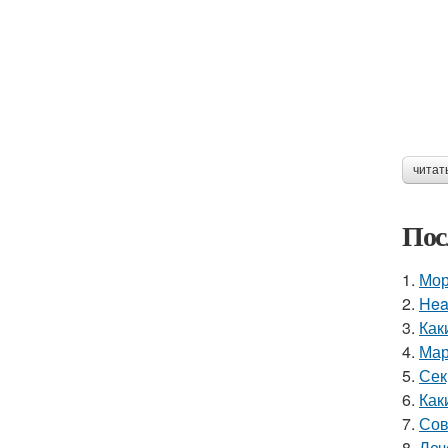
читат
Пос
1.
Мор
2.
Hea
3.
Как
4.
Мар
5.
Сек
6.
Как
7.
Сов
8.
Леч