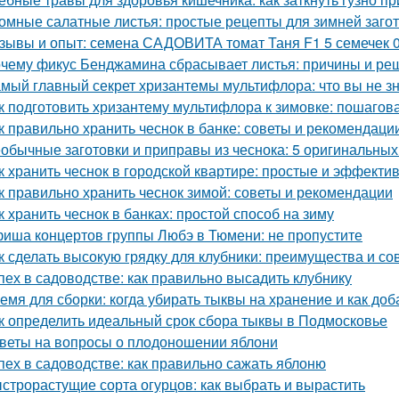
омные салатные листья: простые рецепты для зимней заго
зывы и опыт: семена САДОВИТА томат Таня F1 5 семечек 
чему фикус Бенджамина сбрасывает листья: причины и ре
мый главный секрет хризантемы мультифлора: что вы не зн
к подготовить хризантему мультифлора к зимовке: пошагов
к правильно хранить чеснок в банке: советы и рекомендаци
обычные заготовки и приправы из чеснока: 5 оригинальных
к хранить чеснок в городской квартире: простые и эффект
к правильно хранить чеснок зимой: советы и рекомендации
к хранить чеснок в банках: простой способ на зиму
иша концертов группы Любэ в Тюмени: не пропустите
к сделать высокую грядку для клубники: преимущества и со
пех в садоводстве: как правильно высадить клубнику
емя для сборки: когда убирать тыквы на хранение и как доб
к определить идеальный срок сбора тыквы в Подмосковье
веты на вопросы о плодоношении яблони
пех в садоводстве: как правильно сажать яблоню
строрастущие сорта огурцов: как выбрать и вырастить