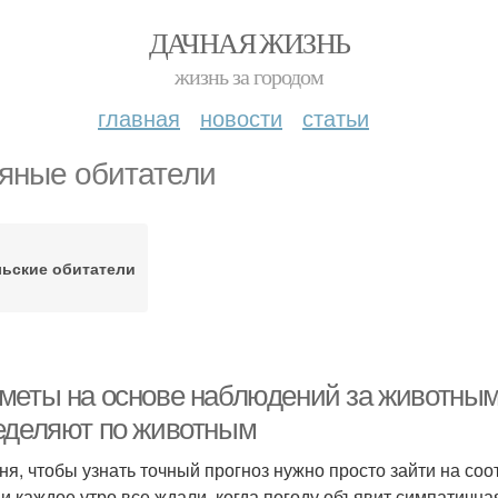
ДАЧНАЯ ЖИЗНЬ
жизнь за городом
главная
новости
статьи
яные обитатели
ьские обитатели
меты на основе наблюдений за животными
еделяют по животным
ня, чтобы узнать точный прогноз нужно просто зайти на со
 и каждое утро все ждали, когда погоду объявит симпатичн