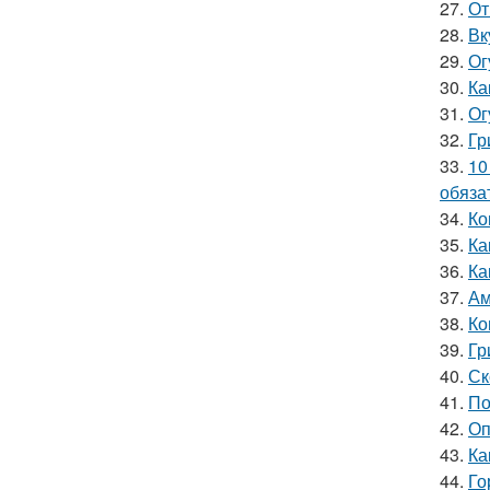
27.
От
28.
Вк
29.
Ог
30.
Ка
31.
Ог
32.
Гр
33.
10
обяза
34.
Ко
35.
Ка
36.
Ка
37.
Ам
38.
Ко
39.
Гр
40.
Ск
41.
По
42.
Оп
43.
Ка
44.
Го