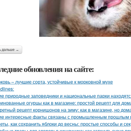
ь дальше →
ледние обновления на сайте:
ковь – лучшие сорта, устойчивые к морковной мухе
dlines:
ие природные заповедники и национальные парки находятс
инованные огурцы как в магазине: простой рецепт для дом
ретный рецепт корнишонов на зиму: как в магазине, но до
ие интересные факты связаны с промышленным прошлым 
еты, как сохранить яблоки до весны: простые способы и се
ебные травы для здоровья кишечника: как заткнуть гузно п