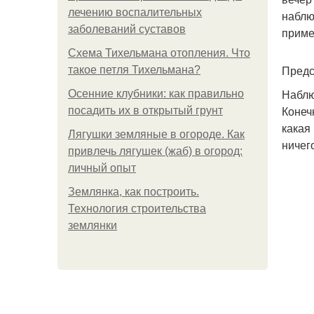
лечению воспалительных
наблю
заболеваний суставов
приме
Схема Тихельмана отопления. Что
Предс
такое петля Тихельмана?
Наблю
Осенние клубники: как правильно
Конеч
посадить их в открытый грунт
какая
Лягушки земляные в огороде. Как
ничег
привлечь лягушек (жаб) в огород:
личный опыт
Землянка, как построить.
Технология строительства
землянки