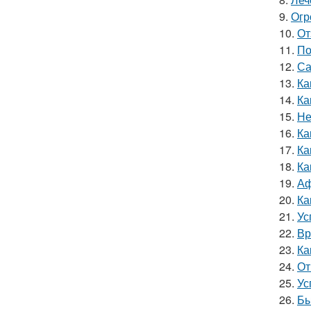
9.
Огр
10.
От
11.
По
12.
Са
13.
Ка
14.
Ка
15.
Не
16.
Ка
17.
Ка
18.
Ка
19.
Аф
20.
Ка
21.
Ус
22.
Вр
23.
Ка
24.
От
25.
Ус
26.
Бы