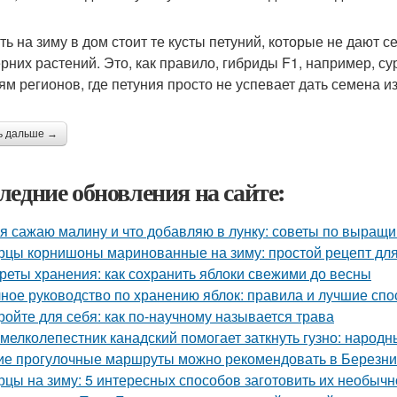
ть на зиму в дом стоит те кусты петуний, которые не дают 
ерних растений. Это, как правило, гибриды F1, например, су
ям регионов, где петуния просто не успевает дать семена из
ь дальше →
ледние обновления на сайте:
 я сажаю малину и что добавляю в лунку: советы по выращ
рцы корнишоны маринованные на зиму: простой рецепт дл
реты хранения: как сохранить яблоки свежими до весны
ное руководство по хранению яблок: правила и лучшие сп
ройте для себя: как по-научному называется трава
 мелколепестник канадский помогает заткнуть гузно: народ
ие прогулочные маршруты можно рекомендовать в Березни
рцы на зиму: 5 интересных способов заготовить их необычн