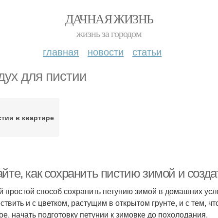
ДАЧНАЯ ЖИЗНЬ
жизнь за городом
главная
новости
статьи
дух для пистии
тии в квартире
айте, как сохранить пистию зимой и созд
 простой способ сохранить петунию зимой в домашних усло
ствить и с цветком, растущим в открытом грунте, и с тем, чт
ое, начать подготовку петунии к зимовке до похолодания.