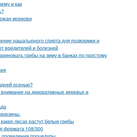
ему и как
ь?
рожая моркови
ение нашатырного спирта для подкормки и
от вредителей и болезней
ариновать грибы на зиму в банках по простому
ния
оздней осенью?
: внимание на декоративные деревья и
ада
 корзины.
 каких лесах растут белые грибы
ия формата 108/300
ки проведения процедуры