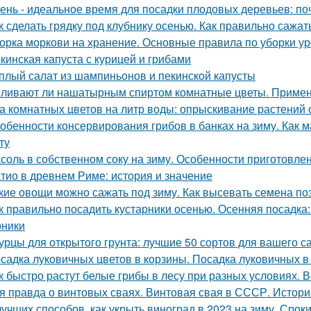
ень - идеальное время для посадки плодовых деревьев: поч
к сделать грядку под клубнику осенью. Как правильно сажат
орка моркови на хранение. Основные правила по уборки у
кинская капуста с курицей и грибами
плый салат из шампиньонов и пекинской капусты
ливают ли нашатырным спиртом комнатные цветы. Примен
а комнатных цветов на литр воды: опрыскивание растений 
обенности консервирования грибов в банках на зиму. Как м
ту
соль в собственном соку на зиму. Особенности приготовле
тио в древнем Риме: история и значение
кие овощи можно сажать под зиму. Как высевать семена п
к правильно посадить кустарники осенью. Осенняя посадка
рники
урцы для открытого грунта: лучшие 50 сортов для вашего с
садка луковичных цветов в корзины. Посадка луковичных в
к быстро растут белые грибы в лесу при разных условиях. В
я правда о винтовых сваях. Винтовая свая в СССР. Истор
лучших способов, как укрыть виноград в 2023 на зиму. Сро