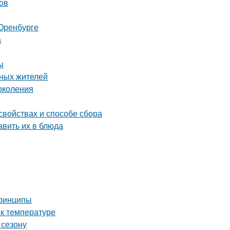
ов
Оренбурге
а
ы
тных жителей
околения
свойствах и способе сбора
авить их в блюда
принципы
 к температуре
 сезону