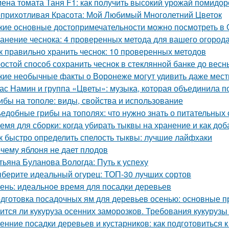
ена томата Таня F1: как получить высокий урожай помидор
прихотливая Красота: Мой Любимый Многолетний Цветок
кие основные достопримечательности можно посмотреть в 
анение чеснока: 4 проверенных метода для вашего огород
к правильно хранить чеснок: 10 проверенных методов
остой способ сохранить чеснок в стеклянной банке до весн
кие необычные факты о Воронеже могут удивить даже мес
ас Намин и группа «Цветы»: музыка, которая объединила п
ибы на тополе: виды, свойства и использование
едобные грибы на тополях: что нужно знать о питательных 
емя для сборки: когда убирать тыквы на хранение и как доб
к быстро определить спелость тыквы: лучшие лайфхаки
чему яблоня не дает плодов
тьяна Буланова Вологда: Путь к успеху
берите идеальный огурец: ТОП-30 лучших сортов
ень: идеальное время для посадки деревьев
дготовка посадочных ям для деревьев осенью: основные 
ится ли кукуруза осенних заморозков. Требования кукурузы
енние посадки деревьев и кустарников: как подготовиться к