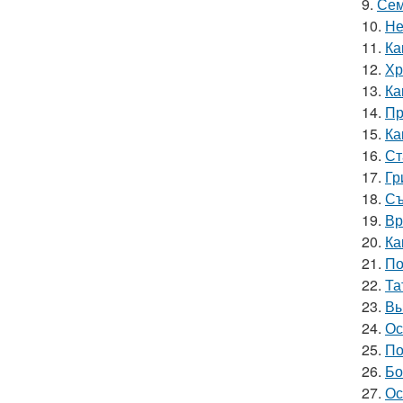
9.
Сем
10.
Не
11.
Ка
12.
Хр
13.
Ка
14.
Пр
15.
Ка
16.
Ст
17.
Гр
18.
Съ
19.
Вр
20.
Ка
21.
По
22.
Та
23.
Вы
24.
Ос
25.
По
26.
Бо
27.
Ос