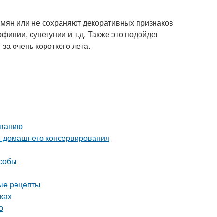
семян или не сохраняют декоративных признаков
рфинии, супетунии и т.д. Также это подойдет
-за очень короткого лета.
иванию
я домашнего консервирования
особы
ные рецепты
ках
о