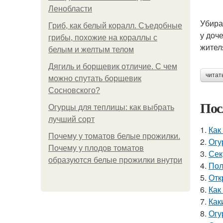
Ленобласти
Убира
Гриб, как белый коралл. Съедобные
у доч
грибы, похожие на кораллы с
жител
белым и желтым телом
Дягиль и борщевик отличие. С чем
читат
можно спутать борщевик
Сосновского?
Пос
Огурцы для теплицы: как выбрать
лучший сорт
1.
Как
Почему у томатов белые прожилки.
2.
Огу
Почему у плодов томатов
3.
Сек
образуются белые прожилки внутри
4.
Пол
5.
Отк
6.
Как
7.
Как
8.
Огу