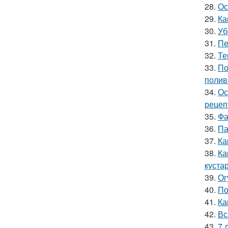
28.
Ос
29.
Ка
30.
Уб
31.
Пе
32.
Те
33.
По
полив
34.
Ос
рецеп
35.
Фа
36.
Па
37.
Ка
38.
Ка
куста
39.
Ог
40.
По
41.
Ка
42.
Вс
43.
7 