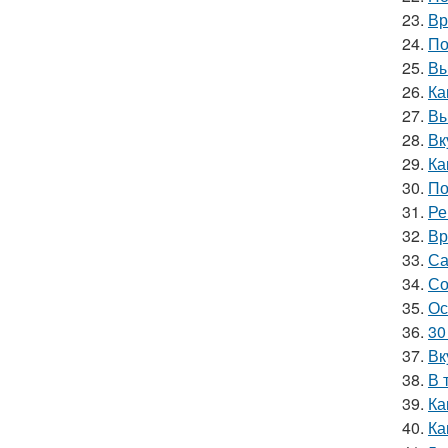
23.
Вр
24.
По
25.
Вы
26.
Ка
27.
Вы
28.
Вк
29.
Ка
30.
По
31.
Ре
32.
Вр
33.
Са
34.
Со
35.
Ос
36.
30
37.
Вк
38.
В 
39.
Ка
40.
Ка