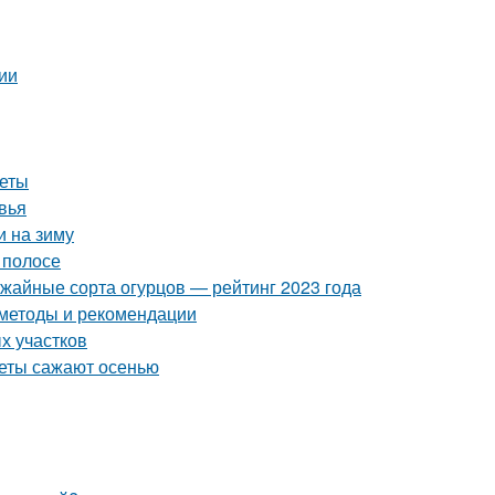
ии
веты
вья
и на зиму
 полосе
ожайные сорта огурцов — рейтинг 2023 года
 методы и рекомендации
х участков
веты сажают осенью