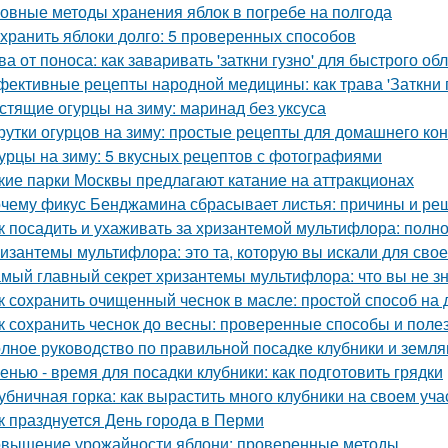
овные методы хранения яблок в погребе на полгода
 хранить яблоки долго: 5 проверенных способов
ва от поноса: как заваривать 'заткни гузно' для быстрого об
ективные рецепты народной медицины: как трава 'Заткни г
стящие огурцы на зиму: маринад без уксуса
рутки огурцов на зиму: простые рецепты для домашнего к
урцы на зиму: 5 вкусных рецептов с фотографиями
кие парки Москвы предлагают катание на аттракционах
чему фикус Бенджамина сбрасывает листья: причины и ре
к посадить и ухаживать за хризантемой мультифлора: полн
изантемы мультифлора: это та, которую вы искали для свое
мый главный секрет хризантемы мультифлора: что вы не зн
к сохранить очищенный чеснок в масле: простой способ на
к сохранить чеснок до весны: проверенные способы и поле
лное руководство по правильной посадке клубники и земля
енью - время для посадки клубники: как подготовить грядки
убничная горка: как вырастить много клубники на своем уча
к празднуется День города в Перми
вышение урожайности яблони: проверенные методы