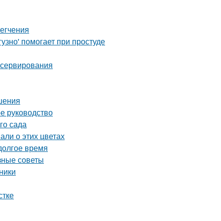
легчения
узно' помогает при простуде
онсервирования
шения
ое руководство
го сада
али о этих цветах
 долгое время
зные советы
ники
стке