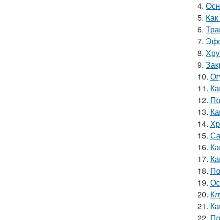
4.
Осн
5.
Как
6.
Тра
7.
Эфф
8.
Хру
9.
Зак
10.
Ог
11.
Ка
12.
По
13.
Ка
14.
Хр
15.
Са
16.
Ка
17.
Ка
18.
По
19.
Ос
20.
Кл
21.
Ка
22.
По