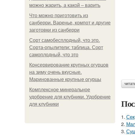
можно жарить, а какой – варить
Что можно приготовить из
санберри. Варенье, компот и другие
заготовки из санберри
Сорт самобесплодный, что это.
Сорта-опылители: таблица. Сорт
самоплодный, что это
Консервирование крупных огурцов
на зиму очень вкусные.
Маринованные крупные огурцы
читат
Комплексное минеральное
удобрение для клубники. Удобрение
Пос
для клубники
1.
Сек
2.
Мал
3.
Суш