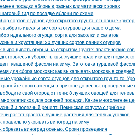
емена посадки яблонь в разных климатических зонах
шаговый гид по посадке яблони по схеме
бор сортов огурцов для открытого грунта: основные критер
к выбрать идеальные сорта огурцов для вашего дома
бор идеального огурца: сорта для засолки и салатов
усные и хрустящие: 20 лучших сортов ранних огурцов
к выращивать огурцы на открытом грунте: практические со
дготовьтесь к уборке тыквы: лучшие практики для подмоско
цепт квашеной фасоли на зиму. Заготовка туршевой фасол
емя для сбора моркови: как выкапывать морковь в средней
мые урожайные сорта огурцов для открытого грунта то. Ур
храняйте свои саженцы в прикопе до весны: проверенные
вободите свой огород от тени: 8 лучших овощей для теневы
 многолетников для осенней посадки. Какие многолетние ц
усный и полезный рецепт: Пекинская капуста с грибами
тени растет красота: лучшие растения для тёплых уголков
к правильно укрывать виноград на зиму
к обрезать виноград осенью. Сроки проведения