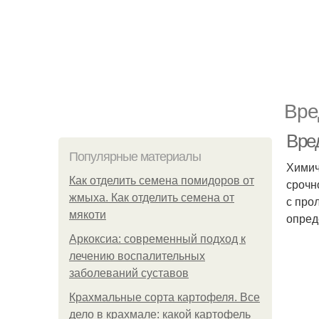
Вре
Вре
Популярные материалы
Химич
Как отделить семена помидоров от
срочн
жмыха. Как отделить семена от
с про
мякоти
опред
Аркоксиа: современный подход к
лечению воспалительных
заболеваний суставов
Крахмальные сорта картофеля. Все
дело в крахмале: какой картофель