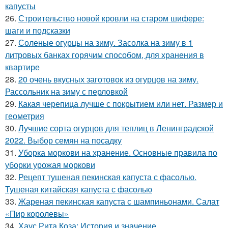
капусты
26.
Строительство новой кровли на старом шифере:
шаги и подсказки
27.
Соленые огурцы на зиму. Засолка на зиму в 1
литровых банках горячим способом, для хранения в
квартире
28.
20 очень вкусных заготовок из огурцов на зиму.
Рассольник на зиму с перловкой
29.
Какая черепица лучше с покрытием или нет. Размер и
геометрия
30.
Лучшие сорта огурцов для теплиц в Ленинградской
2022. Выбор семян на посадку
31.
Уборка моркови на хранение. Основные правила по
уборки урожая моркови
32.
Рецепт тушеная пекинская капуста с фасолью.
Тушеная китайская капуста с фасолью
33.
Жареная пекинская капуста с шампиньонами. Салат
«Пир королевы»
34.
Хаус Рита Коза: История и значение