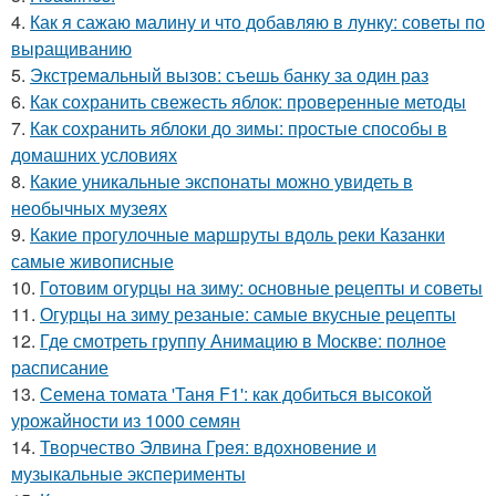
4.
Как я сажаю малину и что добавляю в лунку: советы по
выращиванию
5.
Экстремальный вызов: съешь банку за один раз
6.
Как сохранить свежесть яблок: проверенные методы
7.
Как сохранить яблоки до зимы: простые способы в
домашних условиях
8.
Какие уникальные экспонаты можно увидеть в
необычных музеях
9.
Какие прогулочные маршруты вдоль реки Казанки
самые живописные
10.
Готовим огурцы на зиму: основные рецепты и советы
11.
Огурцы на зиму резаные: самые вкусные рецепты
12.
Где смотреть группу Анимацию в Москве: полное
расписание
13.
Семена томата 'Таня F1': как добиться высокой
урожайности из 1000 семян
14.
Творчество Элвина Грея: вдохновение и
музыкальные эксперименты