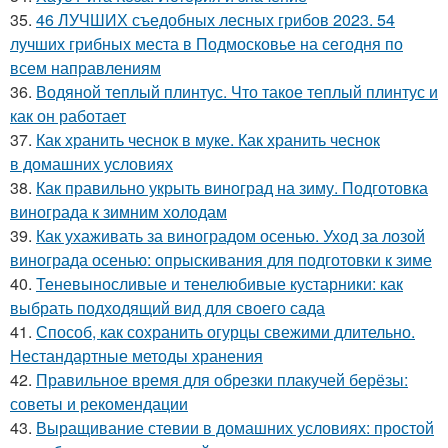
35.
46 ЛУЧШИХ съедобных лесных грибов 2023. 54
лучших грибных места в Подмосковье на сегодня по
всем направлениям
36.
Водяной теплый плинтус. Что такое теплый плинтус и
как он работает
37.
Как хранить чеснок в муке. Как хранить чеснок
в домашних условиях
38.
Как правильно укрыть виноград на зиму. Подготовка
винограда к зимним холодам
39.
Как ухаживать за виноградом осенью. Уход за лозой
винограда осенью: опрыскивания для подготовки к зиме
40.
Теневыносливые и тенелюбивые кустарники: как
выбрать подходящий вид для своего сада
41.
Способ, как сохранить огурцы свежими длительно.
Нестандартные методы хранения
42.
Правильное время для обрезки плакучей берёзы:
советы и рекомендации
43.
Выращивание стевии в домашних условиях: простой