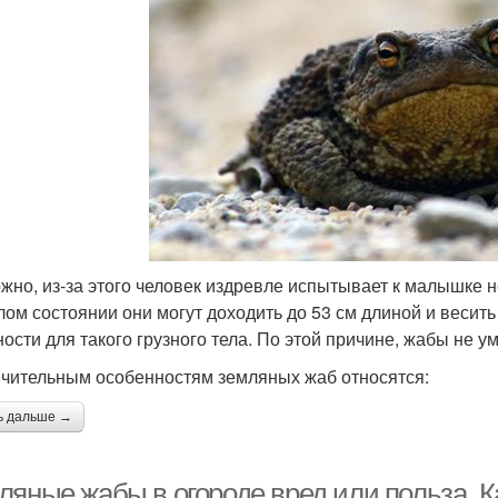
жно, из-за этого человек издревле испытывает к малышке 
лом состоянии они могут доходить до 53 см длиной и весить
ности для такого грузного тела. По этой причине, жабы не у
ичительным особенностям земляных жаб относятся:
ь дальше →
ляные жабы в огороде вред или польза. К