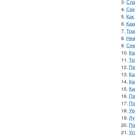
3.
Сла
4.
Сек
5.
Как
6.
Как
7.
Тра
8.
Hea
9.
Сем
10.
Ка
11.
То
12.
Пр
13.
Ка
14.
Ка
15.
Ка
16.
Пр
17.
По
18.
Ур
19.
Лу
20.
По
21.
Ус