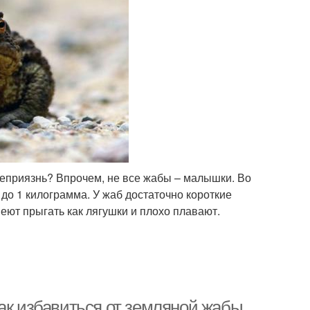
неприязнь? Впрочем, не все жабы – малышки. Во
 до 1 килограмма. У жаб достаточно короткие
меют прыгать как лягушки и плохо плавают.
ак избавиться от земляной жабы