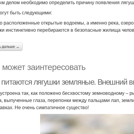
м делом необходимо определить причину появления лягуше
огут быть следующими:
ко расположенные открытые водоемы, а именно река, озеро,
ки инстинктивно перебираются в безопасные жилища челове
ь дальше →
 может заинтересовать
 питаются лягушки земляные. Внешний в
устроена так, как положено бесхвостому земноводному – ры
а, выпученные глаза, перепонки между пальцами лап, землис
авках. Не очень симпатичное существо!