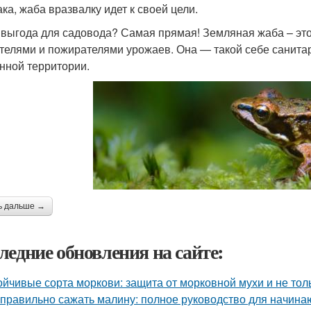
ака, жаба вразвалку идет к своей цели.
 выгода для садовода? Самая прямая! Земляная жаба – это
телями и пожирателями урожаев. Она — такой себе санитар
нной территории.
ь дальше →
ледние обновления на сайте:
ойчивые сорта моркови: защита от морковной мухи и не тол
 правильно сажать малину: полное руководство для начин