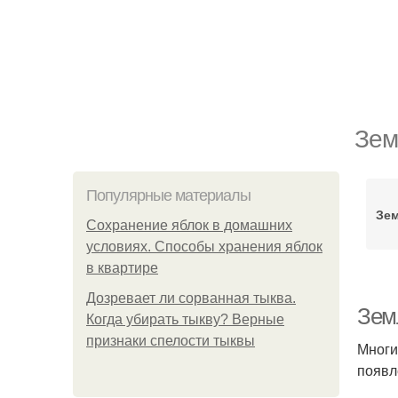
Зем
Популярные материалы
Зе
Сохранение яблок в домашних
условиях. Способы хранения яблок
в квартире
Дозревает ли сорванная тыква.
Земл
Когда убирать тыкву? Верные
признаки спелости тыквы
Многи
появл