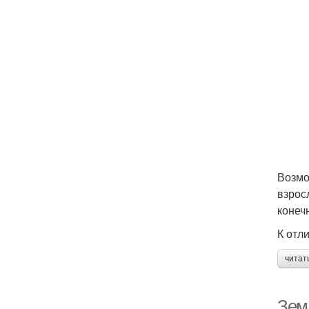
Возмо
взрос
конеч
К отл
читат
Зем