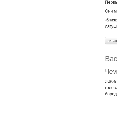
Первы
Они м
-близ
лягуш
читат
Вас
Чем
Жаба 
голов
бород