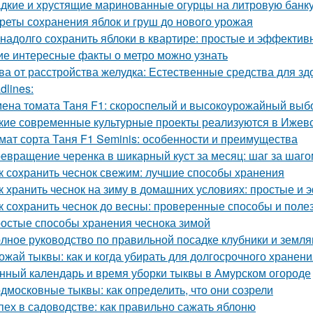
дкие и хрустящие маринованные огурцы на литровую банку
реты сохранения яблок и груш до нового урожая
 надолго сохранить яблоки в квартире: простые и эффекти
ие интересные факты о метро можно узнать
ва от расстройства желудка: Естественные средства для 
dlines:
ена томата Таня F1: скороспелый и высокоурожайный выб
кие современные культурные проекты реализуются в Ижев
мат сорта Таня F1 Seminis: особенности и преимущества
евращение черенка в шикарный куст за месяц: шаг за шаго
к сохранить чеснок свежим: лучшие способы хранения
к хранить чеснок на зиму в домашних условиях: простые и
к сохранить чеснок до весны: проверенные способы и поле
остые способы хранения чеснока зимой
лное руководство по правильной посадке клубники и земля
ожай тыквы: как и когда убирать для долгосрочного хранен
нный календарь и время уборки тыквы в Амурском огороде
дмосковные тыквы: как определить, что они созрели
пех в садоводстве: как правильно сажать яблоню