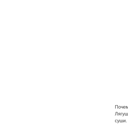
Почем
Лягуш
суши.