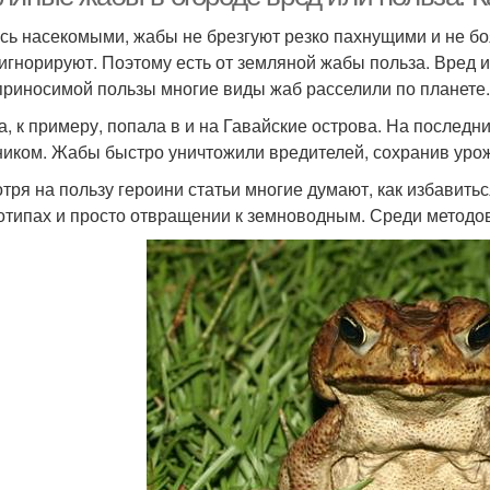
сь насекомыми, жабы не брезгуют резко пахнущими и не б
 игнорируют. Поэтому есть от земляной жабы польза. Вред 
приносимой пользы многие виды жаб расселили по планете.
га, к примеру, попала в и на Гавайские острова. На послед
ником. Жабы быстро уничтожили вредителей, сохранив урож
тря на пользу героини статьи многие думают, как избавитьс
отипах и просто отвращении к земноводным. Среди методов