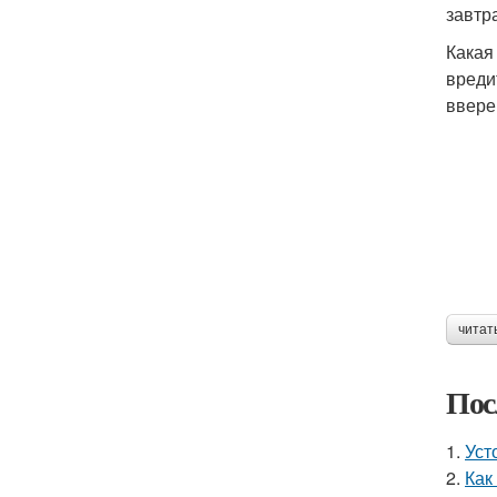
завтр
Какая
вреди
ввере
читат
Пос
1.
Уст
2.
Как