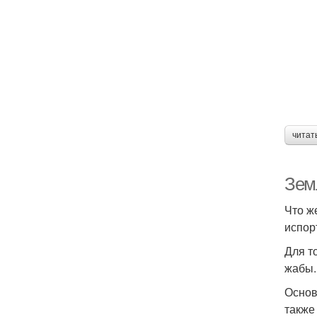
читат
Зем
Что ж
испор
Для т
жабы.
Основ
также