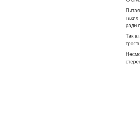
Питая
таких
ради 
Так а
трост
Несмо
стере