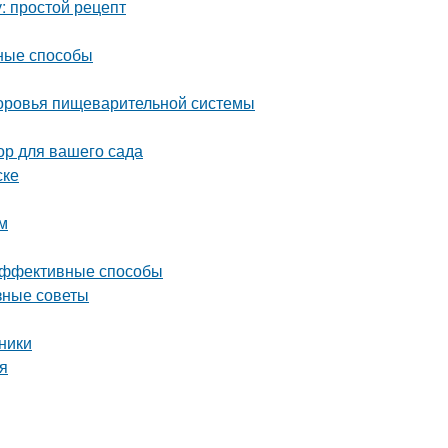
: простой рецепт
вные способы
здоровья пищеварительной системы
ор для вашего сада
ске
м
 эффективные способы
зные советы
ники
ия