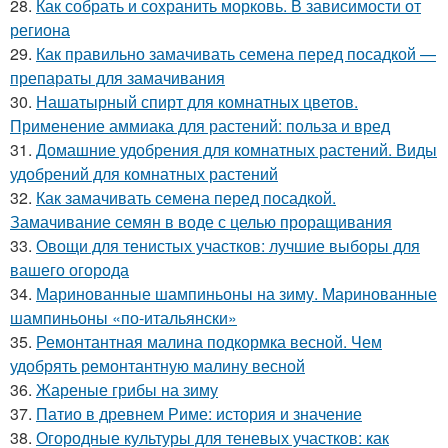
28.
Как собрать и сохранить морковь. В зависимости от
региона
29.
Как правильно замачивать семена перед посадкой —
препараты для замачивания
30.
Нашатырный спирт для комнатных цветов.
Применение аммиака для растений: польза и вред
31.
Домашние удобрения для комнатных растений. Виды
удобрений для комнатных растений
32.
Как замачивать семена перед посадкой.
Замачивание семян в воде с целью проращивания
33.
Овощи для тенистых участков: лучшие выборы для
вашего огорода
34.
Маринованные шампиньоны на зиму. Маринованные
шампиньоны «по-итальянски»
35.
Ремонтантная малина подкормка весной. Чем
удобрять ремонтантную малину весной
36.
Жареные грибы на зиму
37.
Патио в древнем Риме: история и значение
38.
Огородные культуры для теневых участков: как