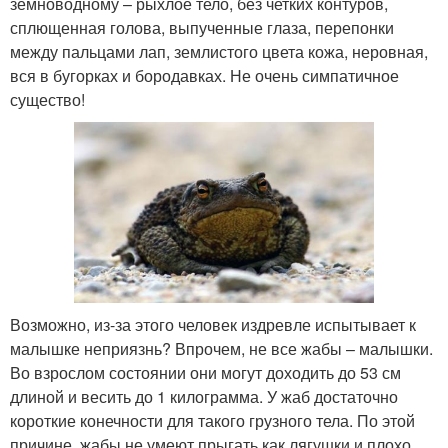
земноводному – рыхлое тело, без четких контуров,
сплющенная голова, выпученные глаза, перепонки
между пальцами лап, землистого цвета кожа, неровная,
вся в бугорках и бородавках. Не очень симпатичное
существо!
Возможно, из-за этого человек издревле испытывает к
малышке неприязнь? Впрочем, не все жабы – малышки.
Во взрослом состоянии они могут доходить до 53 см
длиной и весить до 1 килограмма. У жаб достаточно
короткие конечности для такого грузного тела. По этой
причине, жабы не умеют прыгать как лягушки и плохо