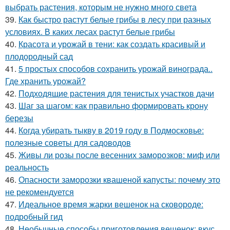
выбрать растения, которым не нужно много света
39.
Как быстро растут белые грибы в лесу при разных
условиях. В каких лесах растут белые грибы
40.
Красота и урожай в тени: как создать красивый и
плодородный сад
41.
5 простых способов сохранить урожай винограда..
Где хранить урожай?
42.
Подходящие растения для тенистых участков дачи
43.
Шаг за шагом: как правильно формировать крону
березы
44.
Когда убирать тыкву в 2019 году в Подмосковье:
полезные советы для садоводов
45.
Живы ли розы после весенних заморозков: миф или
реальность
46.
Опасности заморозки квашеной капусты: почему это
не рекомендуется
47.
Идеальное время жарки вешенок на сковороде:
подробный гид
48.
Необычные способы приготовления вешенок: вкус,