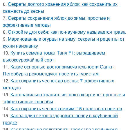
6.
Секреты долгого хранения яблок: как сохранить их
свежесть до весны
7.
Секреты сохранения яблок до зимы: простые и
эффективные методы
8.
Откройте для себя: как по-научному называется трава
9.
Маринованные огурцы на зиму: секреты и рецепты от
кухни наизнанку
10.
Купить семена томат Таня F1: выращиваем
высокоурожайный сорт
11.
Какие основные достопримечательности Санкт-
Петербурга рекомендуют посетить туристам
12.
Как сохранить чеснок до весны: 7 эффективных
методов
13.
Как правильно хранить чеснок в квартире: простые и
эффективные способы
14.
Как сохранить чеснок свежим: 15 полезных советов
15.
Как за один сезон оздоровить почву в клубничной
грядке
16.
Как правильно подготовить грядку под клубнику в