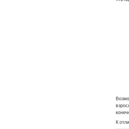
Возмо
взрос
конеч
К отл