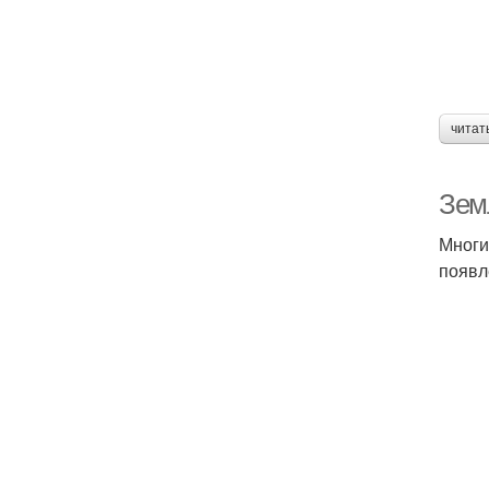
читат
Земл
Многи
появл