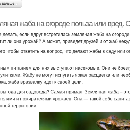
ь дальше →
ляная жаба на огороде польза или вред. 
е делать, если вдруг встретилась земляная жаба на огороде
тит ли она урожай? А может, приведет друзей и от жаб неку
ого чтобы ответить на вопрос, что делают жабы в саду или 
ным питанием для них выступают насекомые. Они не брезг
 улитками. Жабу не могут испугать яркая расцветка или не
ака, жаба вразвалку идет к своей цели.
 выгода для садовода? Самая прямая! Земляная жаба – это
телями и пожирателями урожаев. Она — такой себе санитар
нной территории.