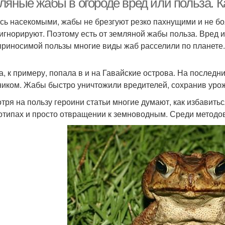
ляные жабы в огороде вред или польза. К
сь насекомыми, жабы не брезгуют резко пахнущими и не б
 игнорируют. Поэтому есть от земляной жабы польза. Вред 
приносимой пользы многие виды жаб расселили по планете.
га, к примеру, попала в и на Гавайские острова. На послед
ником. Жабы быстро уничтожили вредителей, сохранив урож
тря на пользу героини статьи многие думают, как избавитьс
отипах и просто отвращении к земноводным. Среди методов