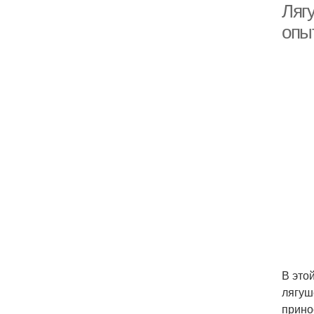
Лягу
опы
В это
лягуш
прино