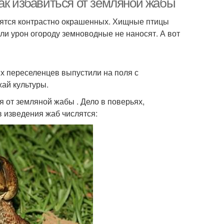
ак избавиться от земляной жабы
оятся контрастно окрашенных. Хищные птицы
или урон огороду земноводные не наносят. А вот
них переселенцев выпустили на поля с
ай культуры.
я от земляной жабы . Дело в поверьях,
 изведения жаб числятся: