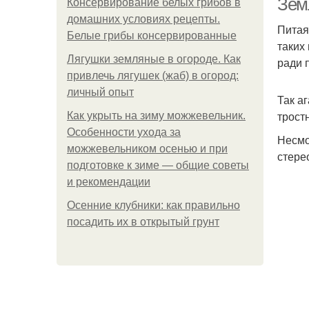
Зем
Консервирование белых грибов в
домашних условиях рецепты.
Питая
Белые грибы консервированные
таких
Лягушки земляные в огороде. Как
ради 
привлечь лягушек (жаб) в огород:
личный опыт
Так а
трост
Как укрыть на зиму можжевельник.
Особенности ухода за
Несмо
можжевельником осенью и при
стере
подготовке к зиме — общие советы
и рекомендации
Осенние клубники: как правильно
посадить их в открытый грунт