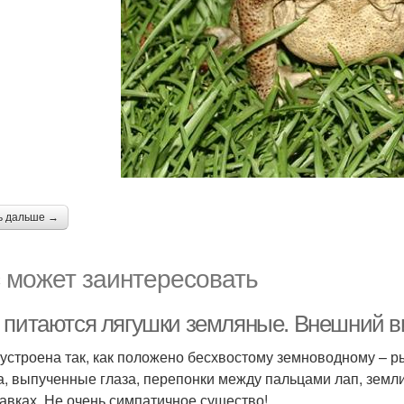
ь дальше →
 может заинтересовать
 питаются лягушки земляные. Внешний в
устроена так, как положено бесхвостому земноводному – ры
а, выпученные глаза, перепонки между пальцами лап, землис
авках. Не очень симпатичное существо!