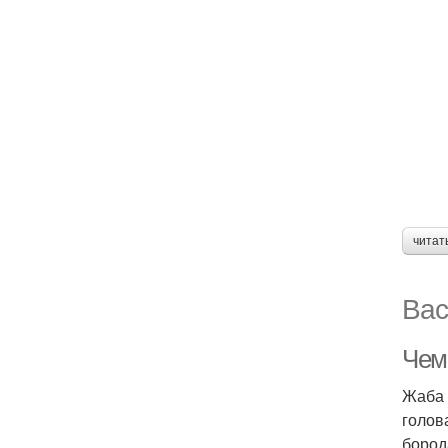
читат
Вас
Чем
Жаба 
голов
бород