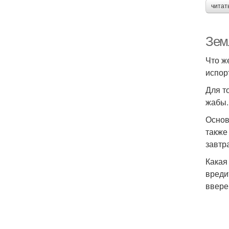
читат
Зем
Что ж
испор
Для т
жабы.
Основ
также
завтр
Какая
вреди
ввере