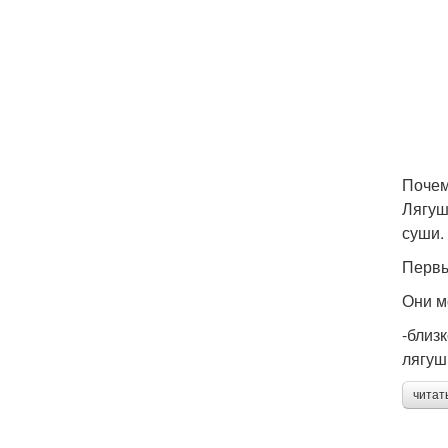
Почем
Лягуш
суши.
Первы
Они м
-близ
лягуш
читат