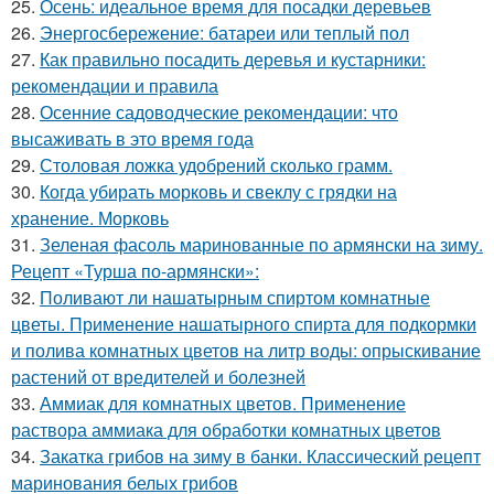
25.
Осень: идеальное время для посадки деревьев
26.
Энергосбережение: батареи или теплый пол
27.
Как правильно посадить деревья и кустарники:
рекомендации и правила
28.
Осенние садоводческие рекомендации: что
высаживать в это время года
29.
Столовая ложка удобрений сколько грамм.
30.
Когда убирать морковь и свеклу с грядки на
хранение. Морковь
31.
Зеленая фасоль маринованные по армянски на зиму.
Рецепт «Турша по-армянски»:
32.
Поливают ли нашатырным спиртом комнатные
цветы. Применение нашатырного спирта для подкормки
и полива комнатных цветов на литр воды: опрыскивание
растений от вредителей и болезней
33.
Аммиак для комнатных цветов. Применение
раствора аммиака для обработки комнатных цветов
34.
Закатка грибов на зиму в банки. Классический рецепт
маринования белых грибов