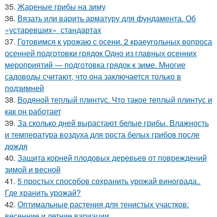
35.
Жареные грибы на зиму
36.
Вязать или варить арматуру для фундамента. Об
«устаревших» стандартах
37.
Готовимся к урожаю с осени. 2 краеугольных вопроса
осенней подготовки грядок Одно из главных осенних
мероприятий — подготовка грядок к зиме. Многие
садоводы считают, что она заключается только в
подзимней
38.
Водяной теплый плинтус. Что такое теплый плинтус и
как он работает
39.
За сколько дней вырастают белые грибы. Влажность
и температура воздуха для роста белых грибов после
дождя
40.
Защита корней плодовых деревьев от повреждений
зимой и весной
41.
5 простых способов сохранить урожай винограда..
Где хранить урожай?
42.
Оптимальные растения для тенистых участков:
весенние и летние вариации