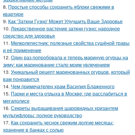
8.
Простые способы сохранить яблоки свежими в
квартире
9.
Как 'Заткни Гузно' Может Улучшить Ваше Здоровье
10.
Лекарственное растение заткни гузно: народное
средство для здоровья
11.
Мелколепестник: полезные свойства сушёной травы
и её применение
12.
Один раз попробовала и теперь мариную огурцы на
зиму: как маринование стало моим увлечением
13.
Уникальный рецепт маринованных огурцов, который
вам понравится
14.
Чем примечателен храм Василия Блаженного
15.
Парки и места отдыха в Москве: где расслабиться в
мегаполисе
16.
Секреты выращивания шаровидных хризантем
мультифлоры: полное руководство
17.
Как сохранить чеснок свежим долгие месяцы:
хранение в банках с солью