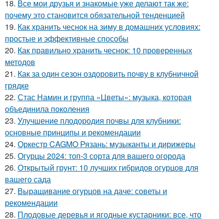
18.
Все мои друзья и знакомые уже делают так же:
почему это становится обязательной тенденцией
19.
Как хранить чеснок на зиму в домашних условиях:
простые и эффективные способы
20.
Как правильно хранить чеснок: 10 проверенных
методов
21.
Как за один сезон оздоровить почву в клубничной
грядке
22.
Стас Намин и группа «Цветы»: музыка, которая
объединила поколения
23.
Улучшение плодородия почвы для клубники:
основные принципы и рекомендации
24.
Оркестр CAGMO Рязань: музыканты и дирижеры
25.
Огурцы 2024: топ-3 сорта для вашего огорода
26.
Открытый грунт: 10 лучших гибридов огурцов для
вашего сада
27.
Выращивание огурцов на даче: советы и
рекомендации
28.
Плодовые деревья и ягодные кустарники: все, что