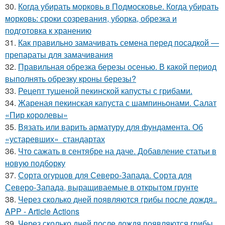
30.
Когда убирать морковь в Подмосковье. Когда убирать
морковь: сроки созревания, уборка, обрезка и
подготовка к хранению
31.
Как правильно замачивать семена перед посадкой —
препараты для замачивания
32.
Правильная обрезка березы осенью. В какой период
выполнять обрезку кроны березы?
33.
Рецепт тушеной пекинской капусты с грибами.
34.
Жареная пекинская капуста с шампиньонами. Салат
«Пир королевы»
35.
Вязать или варить арматуру для фундамента. Об
«устаревших» стандартах
36.
Что сажать в сентябре на даче. Добавление статьи в
новую подборку
37.
Сорта огурцов для Северо-Запада. Сорта для
Северо-Запада, выращиваемые в открытом грунте
38.
Через сколько дней появляются грибы после дождя..
APP - Article Actions
39.
Через сколько дней после дождя появляются грибы.