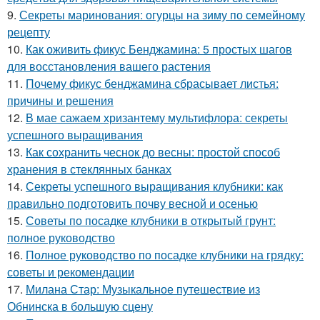
9.
Секреты маринования: огурцы на зиму по семейному
рецепту
10.
Как оживить фикус Бенджамина: 5 простых шагов
для восстановления вашего растения
11.
Почему фикус бенджамина сбрасывает листья:
причины и решения
12.
В мае сажаем хризантему мультифлора: секреты
успешного выращивания
13.
Как сохранить чеснок до весны: простой способ
хранения в стеклянных банках
14.
Секреты успешного выращивания клубники: как
правильно подготовить почву весной и осенью
15.
Советы по посадке клубники в открытый грунт:
полное руководство
16.
Полное руководство по посадке клубники на грядку:
советы и рекомендации
17.
Милана Стар: Музыкальное путешествие из
Обнинска в большую сцену