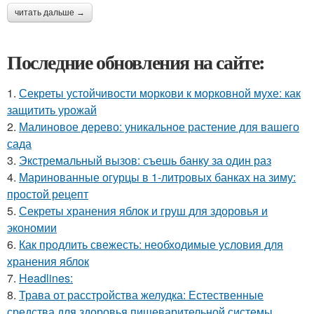
читать дальше →
Последние обновления на сайте:
1.
Секреты устойчивости моркови к морковной мухе: как
защитить урожай
2.
Малиновое дерево: уникальное растение для вашего
сада
3.
Экстремальный вызов: съешь банку за один раз
4.
Маринованные огурцы в 1-литровых банках на зиму:
простой рецепт
5.
Секреты хранения яблок и груш для здоровья и
экономии
6.
Как продлить свежесть: необходимые условия для
хранения яблок
7.
Headlines:
8.
Трава от расстройства желудка: Естественные
средства для здоровья пищеварительной системы