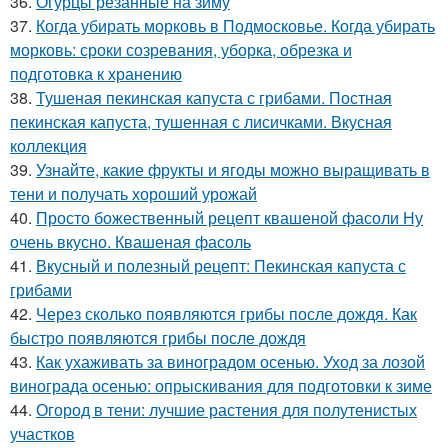
36.
Огурцы резанные на зиму
37.
Когда убирать морковь в Подмосковье. Когда убирать
морковь: сроки созревания, уборка, обрезка и
подготовка к хранению
38.
Тушеная пекинская капуста с грибами. Постная
пекинская капуста, тушенная с лисичками. Вкусная
коллекция
39.
Узнайте, какие фрукты и ягоды можно выращивать в
тени и получать хороший урожай
40.
Просто божественный рецепт квашеной фасоли Ну
очень вкусно. Квашеная фасоль
41.
Вкусный и полезный рецепт: Пекинская капуста с
грибами
42.
Через сколько появляются грибы после дождя. Как
быстро появляются грибы после дождя
43.
Как ухаживать за виноградом осенью. Уход за лозой
винограда осенью: опрыскивания для подготовки к зиме
44.
Огород в тени: лучшие растения для полутенистых
участков