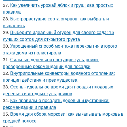
27.
Как увеличить урожай яблок и груш: два простых
правила
28.
Быстрорастущие сорта огурцов: как выбрать и
вырастить
29.
Выберите идеальный огурец для своего сада: 15
лучших сортов для открытого грунта
30.
Упрощенный способ монтажа перекрытия второго
этажа дома из полистирола
31.
Сильные деревья и цветущие кустарники:
проверенные рекомендации для посадки
32.
Внутрипольные конвекторы водяного отопления:
принцип действия и преимущества
33.
Осень - идеальное время для посадки плодовых
деревьев и ягодных кустарников
34.
Как правильно посадить деревья и кустарники:
рекомендации и правила
35.
Время для сбора моркови: как выкапывать морковь в
средней полосе