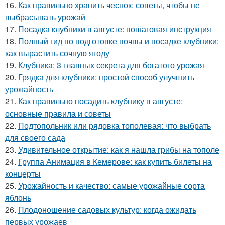
16.
Как правильно хранить чеснок: советы, чтобы не
выбрасывать урожай
17.
Посадка клубники в августе: пошаговая инструкция
18.
Полный гид по подготовке почвы и посадке клубники:
как вырастить сочную ягоду
19.
Клубника: 3 главных секрета для богатого урожая
20.
Грядка для клубники: простой способ улучшить
урожайность
21.
Как правильно посадить клубнику в августе:
основные правила и советы
22.
Подтопольник или рядовка тополевая: что выбрать
для своего сада
23.
Удивительное открытие: как я нашла грибы на тополе
24.
Группа Анимация в Кемерове: как купить билеты на
концерты
25.
Урожайность и качество: самые урожайные сорта
яблонь
26.
Плодоношение садовых культур: когда ожидать
первых урожаев