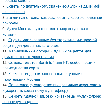
простые советы
7.
Советы по длительному хранению яблок на даче: мой
личный опыт
8.
Заткни гузно трава: как остановить диарею с помощью
природы
9.
Музеи Москвы: путешествие в мир искусства и
истории
10.
Огурцы маринованные без стерилизации: простой
рецепт для домашних заготовок
11.
Маринованные огурцы: 8 лучших рецептов для
домашнего консервирования
12.
Семена томатов Seminis 'Таня F1': особенности и
преимущества сорта
13.
Какие легенды связаны с архитектурными
памятниками Москвы
14.
Пошаговое руководство: как правильно черенковать
и укоренять хризантему мультифлору
15.
Секреты удачной зимовки хризантемы мультифлора:
полное руководство