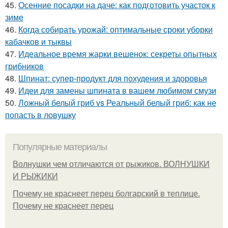
45.
Осенние посадки на даче: как подготовить участок к
зиме
46.
Когда собирать урожай: оптимальные сроки уборки
кабачков и тыквы
47.
Идеальное время жарки вешенок: секреты опытных
грибников
48.
Шпинат: супер-продукт для похудения и здоровья
49.
Идеи для замены шпината в вашем любимом смузи
50.
Ложный белый гриб vs Реальный белый гриб: как не
попасть в ловушку
Популярные материалы
Волнушки чем отличаются от рыжиков. ВОЛНУШКИ
И РЫЖИКИ
Почему не краснеет перец болгарский в теплице.
Почему не краснеет перец