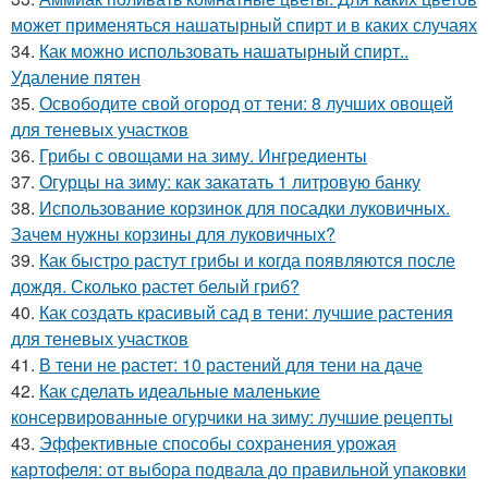
может применяться нашатырный спирт и в каких случаях
34.
Как можно использовать нашатырный спирт..
Удаление пятен
35.
Освободите свой огород от тени: 8 лучших овощей
для теневых участков
36.
Грибы с овощами на зиму. Ингредиенты
37.
Огурцы на зиму: как закатать 1 литровую банку
38.
Использование корзинок для посадки луковичных.
Зачем нужны корзины для луковичных?
39.
Как быстро растут грибы и когда появляются после
дождя. Сколько растет белый гриб?
40.
Как создать красивый сад в тени: лучшие растения
для теневых участков
41.
В тени не растет: 10 растений для тени на даче
42.
Как сделать идеальные маленькие
консервированные огурчики на зиму: лучшие рецепты
43.
Эффективные способы сохранения урожая
картофеля: от выбора подвала до правильной упаковки