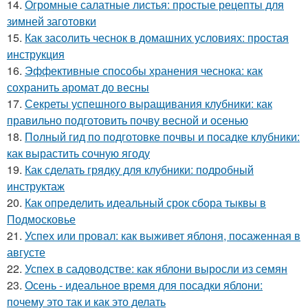
14.
Огромные салатные листья: простые рецепты для
зимней заготовки
15.
Как засолить чеснок в домашних условиях: простая
инструкция
16.
Эффективные способы хранения чеснока: как
сохранить аромат до весны
17.
Секреты успешного выращивания клубники: как
правильно подготовить почву весной и осенью
18.
Полный гид по подготовке почвы и посадке клубники:
как вырастить сочную ягоду
19.
Как сделать грядку для клубники: подробный
инструктаж
20.
Как определить идеальный срок сбора тыквы в
Подмосковье
21.
Успех или провал: как выживет яблоня, посаженная в
августе
22.
Успех в садоводстве: как яблони выросли из семян
23.
Осень - идеальное время для посадки яблони:
почему это так и как это делать