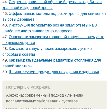
44.
Секреты правильной обрезки березы: как добиться
красивой и здоровой кроны
45.
Эффективные методы подрезки кроны для снижения
высоты деревьев
46.
Инструкция по укрытию роз на зиму: ответы на 8
наиболее часто задаваемых вопросов
47.
Опасности заморозки квашеной капусты: почему это
не рекомендуется
48.
Как спасти капусту после заморозков: лучшие
способы и советы
49.
Как выбрать идеальные радиаторы отопления для
вашей квартиры
50.
Шпинат: супер-продукт для похудения и здоровья
Популярные материалы
Аркоксиа: современный подход к лечению
воспалительных заболеваний суставов