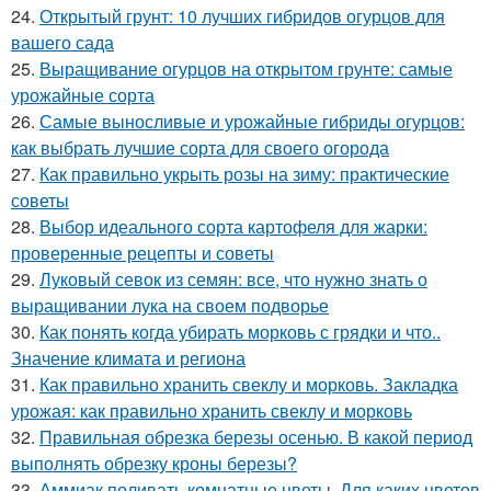
24.
Открытый грунт: 10 лучших гибридов огурцов для
вашего сада
25.
Выращивание огурцов на открытом грунте: самые
урожайные сорта
26.
Самые выносливые и урожайные гибриды огурцов:
как выбрать лучшие сорта для своего огорода
27.
Как правильно укрыть розы на зиму: практические
советы
28.
Выбор идеального сорта картофеля для жарки:
проверенные рецепты и советы
29.
Луковый севок из семян: все, что нужно знать о
выращивании лука на своем подворье
30.
Как понять когда убирать морковь с грядки и что..
Значение климата и региона
31.
Как правильно хранить свеклу и морковь. Закладка
урожая: как правильно хранить свеклу и морковь
32.
Правильная обрезка березы осенью. В какой период
выполнять обрезку кроны березы?
33.
Аммиак поливать комнатные цветы. Для каких цветов