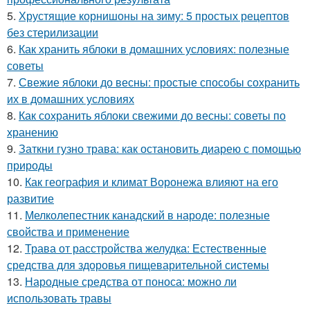
5.
Хрустящие корнишоны на зиму: 5 простых рецептов
без стерилизации
6.
Как хранить яблоки в домашних условиях: полезные
советы
7.
Свежие яблоки до весны: простые способы сохранить
их в домашних условиях
8.
Как сохранить яблоки свежими до весны: советы по
хранению
9.
Заткни гузно трава: как остановить диарею с помощью
природы
10.
Как география и климат Воронежа влияют на его
развитие
11.
Мелколепестник канадский в народе: полезные
свойства и применение
12.
Трава от расстройства желудка: Естественные
средства для здоровья пищеварительной системы
13.
Народные средства от поноса: можно ли
использовать травы