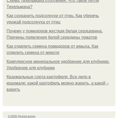
Схема Тихельмана отопления. Что такое петля
Тихельмана?
Как сохранить подсолнухи от птиц. Как уберечь
урожай подсолнуха от птиц
Почему у помидоров жесткая белая сердцевина.
Причины появления белой середины томатов
Как отделить семена помидоров от жмыха. Как
отделить семена от мякоти
Комплексное минеральное удобрение для клубники.
Удобрение для клубники
Крахмальные сорта картофеля. Все дело в
крахмале: какой картофель можно жарить, а какой –
варить
© 2026 Дачная жизнь