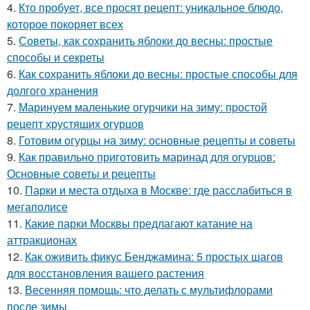
4.
Кто пробует, все просят рецепт: уникальное блюдо,
которое покоряет всех
5.
Советы, как сохранить яблоки до весны: простые
способы и секреты
6.
Как сохранить яблоки до весны: простые способы для
долгого хранения
7.
Маринуем маленькие огурчики на зиму: простой
рецепт хрустящих огурцов
8.
Готовим огурцы на зиму: основные рецепты и советы
9.
Как правильно приготовить маринад для огурцов:
Основные советы и рецепты
10.
Парки и места отдыха в Москве: где расслабиться в
мегаполисе
11.
Какие парки Москвы предлагают катание на
аттракционах
12.
Как оживить фикус Бенджамина: 5 простых шагов
для восстановления вашего растения
13.
Весенняя помощь: что делать с мультифлорами
после зимы