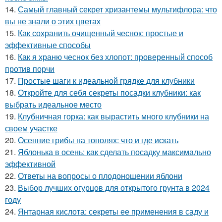
14.
Самый главный секрет хризантемы мультифлора: что
вы не знали о этих цветах
15.
Как сохранить очищенный чеснок: простые и
эффективные способы
16.
Как я храню чеснок без хлопот: проверенный способ
против порчи
17.
Простые шаги к идеальной грядке для клубники
18.
Откройте для себя секреты посадки клубники: как
выбрать идеальное место
19.
Клубничная горка: как вырастить много клубники на
своем участке
20.
Осенние грибы на тополях: что и где искать
21.
Яблонька в осень: как сделать посадку максимально
эффективной
22.
Ответы на вопросы о плодоношении яблони
23.
Выбор лучших огурцов для открытого грунта в 2024
году
24.
Янтарная кислота: секреты ее применения в саду и