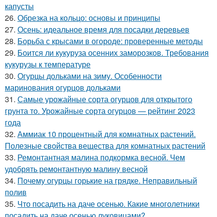
капусты
26.
Обрезка на кольцо: основы и принципы
27.
Осень: идеальное время для посадки деревьев
28.
Борьба с крысами в огороде: проверенные методы
29.
Боится ли кукуруза осенних заморозков. Требования
кукурузы к температуре
30.
Огурцы дольками на зиму. Особенности
маринования огурцов дольками
31.
Самые урожайные сорта огурцов для открытого
грунта то. Урожайные сорта огурцов — рейтинг 2023
года
32.
Аммиак 10 процентный для комнатных растений.
Полезные свойства вещества для комнатных растений
33.
Ремонтантная малина подкормка весной. Чем
удобрять ремонтантную малину весной
34.
Почему огурцы горькие на грядке. Неправильный
полив
35.
Что посадить на даче осенью. Какие многолетники
посадить на даче осенью луковицами?