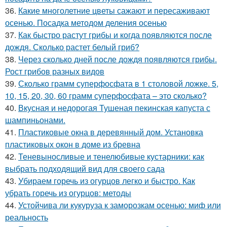
36.
Какие многолетние цветы сажают и пересаживают
осенью. Посадка методом деления осенью
37.
Как быстро растут грибы и когда появляются после
дождя. Сколько растет белый гриб?
38.
Через сколько дней после дождя появляются грибы.
Рост грибов разных видов
39.
Сколько грамм суперфосфата в 1 столовой ложке. 5,
10, 15, 20, 30, 60 грамм суперфосфата – это сколько?
40.
Вкусная и недорогая Тушеная пекинская капуста с
шампиньонами.
41.
Пластиковые окна в деревянный дом. Установка
пластиковых окон в доме из бревна
42.
Теневыносливые и тенелюбивые кустарники: как
выбрать подходящий вид для своего сада
43.
Убираем горечь из огурцов легко и быстро. Как
убрать горечь из огурцов: методы
44.
Устойчива ли кукуруза к заморозкам осенью: миф или
реальность