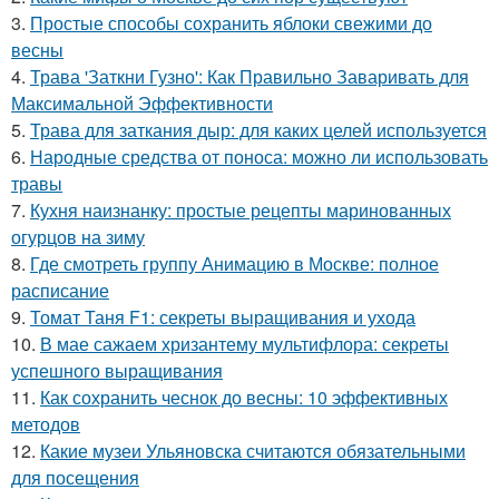
3.
Простые способы сохранить яблоки свежими до
весны
4.
Трава 'Заткни Гузно': Как Правильно Заваривать для
Максимальной Эффективности
5.
Трава для заткания дыр: для каких целей используется
6.
Народные средства от поноса: можно ли использовать
травы
7.
Кухня наизнанку: простые рецепты маринованных
огурцов на зиму
8.
Где смотреть группу Анимацию в Москве: полное
расписание
9.
Томат Таня F1: секреты выращивания и ухода
10.
В мае сажаем хризантему мультифлора: секреты
успешного выращивания
11.
Как сохранить чеснок до весны: 10 эффективных
методов
12.
Какие музеи Ульяновска считаются обязательными
для посещения