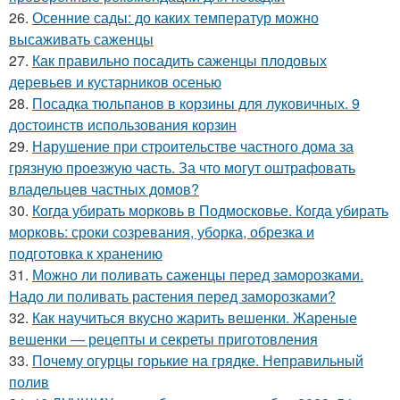
26.
Осенние сады: до каких температур можно
высаживать саженцы
27.
Как правильно посадить саженцы плодовых
деревьев и кустарников осенью
28.
Посадка тюльпанов в корзины для луковичных. 9
достоинств использования корзин
29.
Нарушение при строительстве частного дома за
грязную проезжую часть. За что могут оштрафовать
владельцев частных домов?
30.
Когда убирать морковь в Подмосковье. Когда убирать
морковь: сроки созревания, уборка, обрезка и
подготовка к хранению
31.
Можно ли поливать саженцы перед заморозками.
Надо ли поливать растения перед заморозками?
32.
Как научиться вкусно жарить вешенки. Жареные
вешенки — рецепты и секреты приготовления
33.
Почему огурцы горькие на грядке. Неправильный
полив