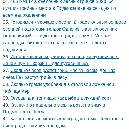
34.
46 ЛУЧШИХ съедобных лесных грибов 2023. 54
лучших грибных места в Подмосковье на сегодня по
всем направлениям
35.
Готовимся к урожаю с осени. 2 краеугольных вопроса
осенней подготовки грядок Одно из главных осенних
мероприятий — подготовка грядок к зиме. Многие
садоводы считают, что она заключается только в
подзимней
36.
Использование корзинок для посадки луковичных.
Зачем нужны корзины для луковичных?
37.
Сколько часов растет гриб. Час за часом, день за
днем. Как растут грибы в лесу
38.
Сколько грамм удобрения в столовой ложке или
таблица мер
39.
Огурцы для теплицы: как выбрать лучший сорт
40.
Как нужно правильно укрыть розы на зиму в
Подмосковье. Когда
41.
Как правильно укрыть виноград на зиму. Подготовка
винограда к зимним холодам