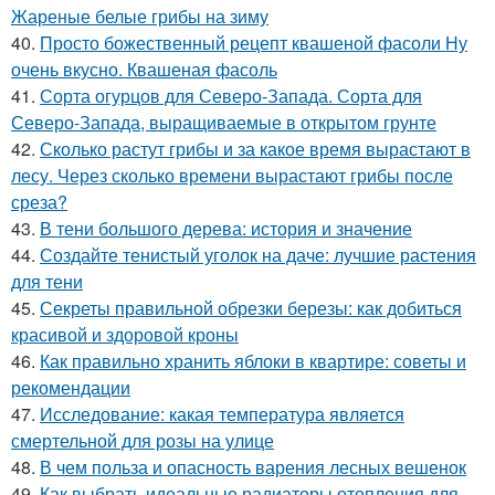
Жареные белые грибы на зиму
40.
Просто божественный рецепт квашеной фасоли Ну
очень вкусно. Квашеная фасоль
41.
Сорта огурцов для Северо-Запада. Сорта для
Северо-Запада, выращиваемые в открытом грунте
42.
Сколько растут грибы и за какое время вырастают в
лесу. Через сколько времени вырастают грибы после
среза?
43.
В тени большого дерева: история и значение
44.
Создайте тенистый уголок на даче: лучшие растения
для тени
45.
Секреты правильной обрезки березы: как добиться
красивой и здоровой кроны
46.
Как правильно хранить яблоки в квартире: советы и
рекомендации
47.
Исследование: какая температура является
смертельной для розы на улице
48.
В чем польза и опасность варения лесных вешенок
49.
Как выбрать идеальные радиаторы отопления для