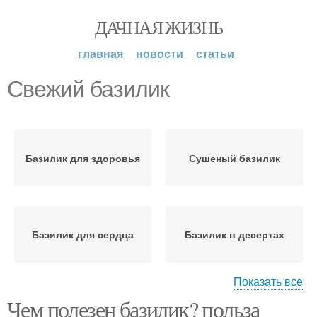
ДАЧНАЯ ЖИЗНЬ
главная
новости
статьи
Свежий базилик
Базилик для здоровья
Сушеный базилик
Базилик для сердца
Базилик в десертах
Показать все
Чем полезен базилик? польза
Рецепты с базиликом
Блюда с базиликом