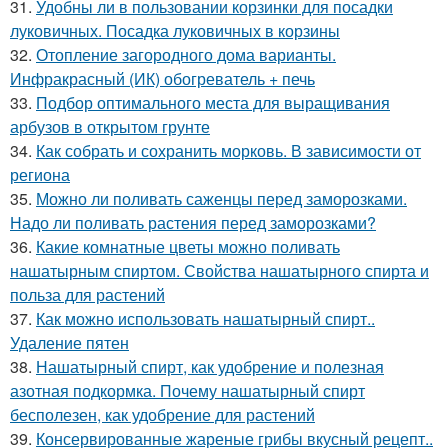
31.
Удобны ли в пользовании корзинки для посадки
луковичных. Посадка луковичных в корзины
32.
Отопление загородного дома варианты.
Инфракрасный (ИК) обогреватель + печь
33.
Подбор оптимального места для выращивания
арбузов в открытом грунте
34.
Как собрать и сохранить морковь. В зависимости от
региона
35.
Можно ли поливать саженцы перед заморозками.
Надо ли поливать растения перед заморозками?
36.
Какие комнатные цветы можно поливать
нашатырным спиртом. Свойства нашатырного спирта и
польза для растений
37.
Как можно использовать нашатырный спирт..
Удаление пятен
38.
Нашатырный спирт, как удобрение и полезная
азотная подкормка. Почему нашатырный спирт
бесполезен, как удобрение для растений
39.
Консервированные жареные грибы вкусный рецепт..