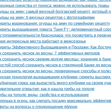
родные средства от поноса: можно ли использовать травы
урцы на зиму: самый вкусный болгарский рецепт, который 
урцы на зиму: 5 вкусных рецептов с фотографиями
креты маринования: огурцы на зиму по семейному рецепту
креты выращивания томата 'Таня F1': детерминантный сорт
стопримечательности Краснодара: что посмотреть в первую
кие интересные места работают в межсезонье
креты Эффективного Выращивания и Продажи: Как Достичь
к сохранить чеснок до весны: 7 эффективных методов
к сохранить чеснок свежим долгие месяцы: хранение в банк
остой способ сохранить чеснок в стеклянной банке до весн
к сохранить чеснок до весны: проверенные способы и поле
нская технология выращивания клубники: секреты высоких 
убничная горка: как вырастить много клубники на своем уча
ивительное открытие: как я нашла грибы на тополе
ибы на тополе: виды, свойства и использование
лонька в осень: как сделать посадку максимально эффекти
веты на вопросы о плодоношении яблони