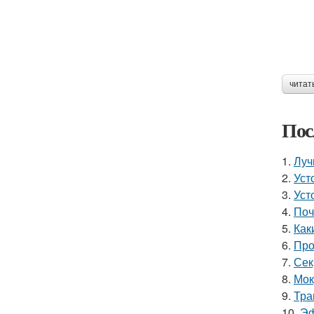
читат
Пос
1.
Луч
2.
Уст
3.
Уст
4.
Поч
5.
Как
6.
Про
7.
Сек
8.
Мок
9.
Тра
10.
Эф