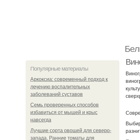
Бел
Вин
Популярные материалы
Виног
Аркоксиа: современный подход к
виног
лечению воспалительных
культ
заболеваний суставов
сверх
Семь проверенных способов
Совре
избавиться от мышей и крыс
навсегда
Выбир
разни
Лучшие сорта овощей для северо-
запада. Ранние томаты для