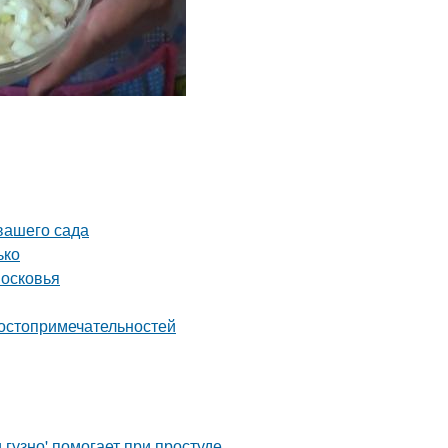
 вашего сада
ько
московья
достопримечательностей
гузно' помогает при простуде