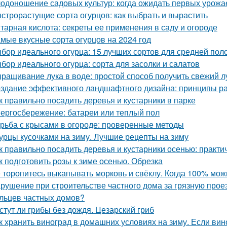
одоношение садовых культур: когда ожидать первых урожа
строрастущие сорта огурцов: как выбрать и вырастить
тарная кислота: секреты ее применения в саду и огороде
мые вкусные сорта огурцов на 2024 год
бор идеального огурца: 15 лучших сортов для средней пол
бор идеального огурца: сорта для засолки и салатов
ращивание лука в воде: простой способ получить свежий л
здание эффективного ландшафтного дизайна: принципы ра
к правильно посадить деревья и кустарники в парке
ергосбережение: батареи или теплый пол
рьба с крысами в огороде: проверенные методы
урцы кусочками на зиму. Лучшие рецепты на зиму
к правильно посадить деревья и кустарники осенью: практи
к подготовить розы к зиме осенью. Обрезка
 торопитесь выкапывать морковь и свёклу. Когда 100% мож
рушение при строительстве частного дома за грязную прое
льцев частных домов?
стут ли грибы без дождя. Цезарский гриб
к хранить виноград в домашних условиях на зиму. Если вино