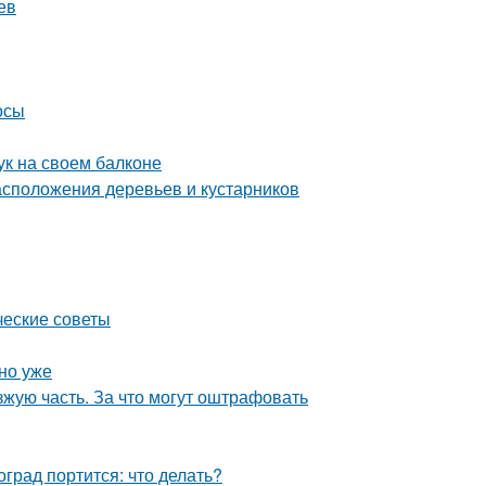
ев
осы
ук на своем балконе
сположения деревьев и кустарников
ческие советы
но уже
зжую часть. За что могут оштрафовать
град портится: что делать?