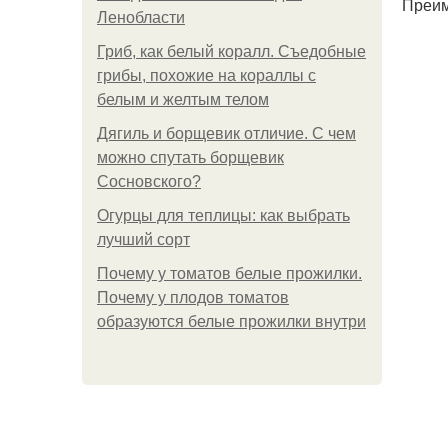
Преим
Ленобласти
Гриб, как белый коралл. Съедобные
грибы, похожие на кораллы с
белым и желтым телом
Дягиль и борщевик отличие. С чем
можно спутать борщевик
Сосновского?
Огурцы для теплицы: как выбрать
лучший сорт
Почему у томатов белые прожилки.
Почему у плодов томатов
образуются белые прожилки внутри