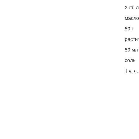
2 ст. л
масло
50 г
расти
50 мл
соль
1 ч. л.