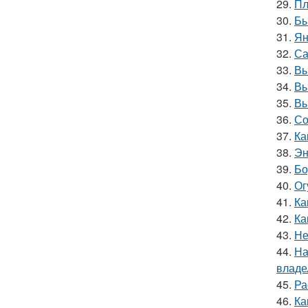
29.
Пл
30.
Бы
31.
Ян
32.
Са
33.
Вы
34.
Вы
35.
Вы
36.
Со
37.
Ка
38.
Эн
39.
Бо
40.
Ог
41.
Ка
42.
Ка
43.
Не
44.
На
владе
45.
Ра
46.
Ка