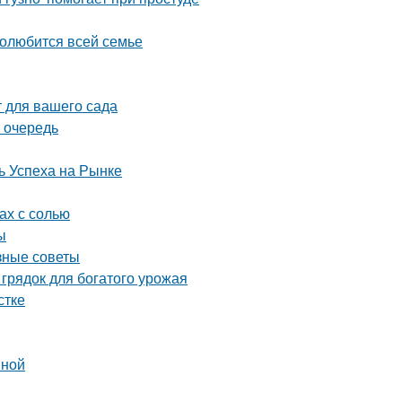
полюбится всей семье
 для вашего сада
 очередь
 Успеха на Рынке
ах с солью
ы
зные советы
грядок для богатого урожая
стке
вной