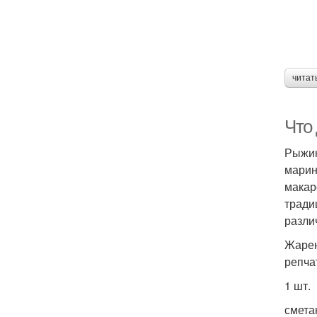
читат
Что
Рыжик
марин
макар
тради
разли
Жарен
репча
1 шт.
смета