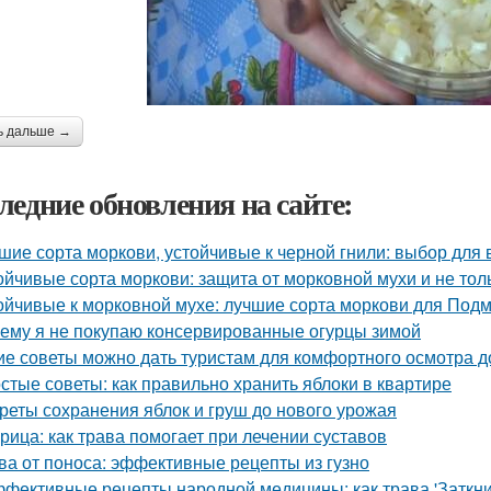
ь дальше →
ледние обновления на сайте:
шие сорта моркови, устойчивые к черной гнили: выбор для
ойчивые сорта моркови: защита от морковной мухи и не тол
ойчивые к морковной мухе: лучшие сорта моркови для Под
ему я не покупаю консервированные огурцы зимой
ие советы можно дать туристам для комфортного осмотра 
стые советы: как правильно хранить яблоки в квартире
реты сохранения яблок и груш до нового урожая
рица: как трава помогает при лечении суставов
ва от поноса: эффективные рецепты из гузно
фективные рецепты народной медицины: как трава 'Заткни 