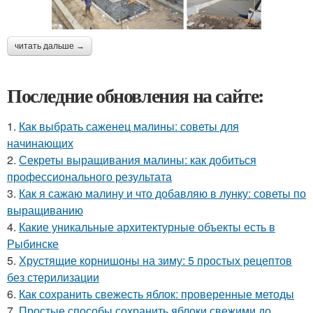
читать дальше →
Последние обновления на сайте:
1.
Как выбрать саженец малины: советы для
начинающих
2.
Секреты выращивания малины: как добиться
профессионального результата
3.
Как я сажаю малину и что добавляю в лунку: советы по
выращиванию
4.
Какие уникальные архитектурные объекты есть в
Рыбинске
5.
Хрустящие корнишоны на зиму: 5 простых рецептов
без стерилизации
6.
Как сохранить свежесть яблок: проверенные методы
7.
Простые способы сохранить яблоки свежими до