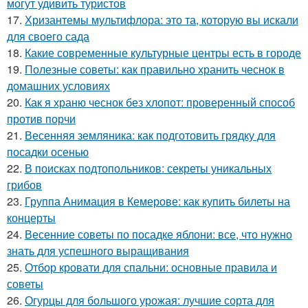
могут удивить туристов
17.
Хризантемы мультифлора: это та, которую вы искали
для своего сада
18.
Какие современные культурные центры есть в городе
19.
Полезные советы: как правильно хранить чеснок в
домашних условиях
20.
Как я храню чеснок без хлопот: проверенный способ
против порчи
21.
Весенняя земляника: как подготовить грядку для
посадки осенью
22.
В поисках подтопольников: секреты уникальных
грибов
23.
Группа Анимация в Кемерове: как купить билеты на
концерты
24.
Весенние советы по посадке яблони: все, что нужно
знать для успешного выращивания
25.
Отбор кровати для спальни: основные правила и
советы
26.
Огурцы для большого урожая: лучшие сорта для