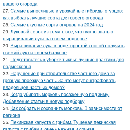
вашего огорода
27.
Самые выносливые и урожайные гибриды огурцов:
как выбрать лучшие сорта для своего огорода
28.
Самые вкусные сорта огурцов на 2024 год
29.
Луковый севок из семян: все, что нужно знать о
выращивании лука на своем подворье
30.
Выращивание лука в воде: простой способ получить
свежий лук на своем балконе
31.
Подготовьтесь к уборке тыквы: лучшие практики для
подмосковья
32.
Нарушение при строительстве частного дома за
грязную проезжую часть. За что могут оштрафовать
владельцев частных домов?
33.
Когда убирать морковь посаженную под зиму.
Добавление статьи в новую подборку
34.
Как собрать и сохранить морковь. В зависимости от
региона
35.
Пекинская капуста с грибам. Тушеная пекинская
капуста с грибами, очень нежная и сочная