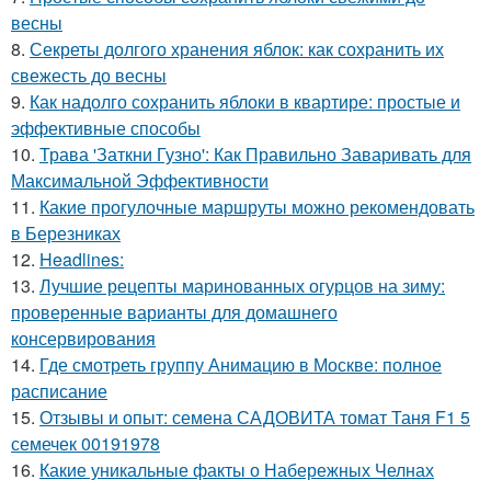
весны
8.
Секреты долгого хранения яблок: как сохранить их
свежесть до весны
9.
Как надолго сохранить яблоки в квартире: простые и
эффективные способы
10.
Трава 'Заткни Гузно': Как Правильно Заваривать для
Максимальной Эффективности
11.
Какие прогулочные маршруты можно рекомендовать
в Березниках
12.
Headlines:
13.
Лучшие рецепты маринованных огурцов на зиму:
проверенные варианты для домашнего
консервирования
14.
Где смотреть группу Анимацию в Москве: полное
расписание
15.
Отзывы и опыт: семена САДОВИТА томат Таня F1 5
семечек 00191978
16.
Какие уникальные факты о Набережных Челнах