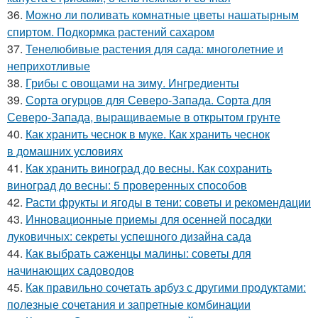
36.
Можно ли поливать комнатные цветы нашатырным
спиртом. Подкормка растений сахаром
37.
Тенелюбивые растения для сада: многолетние и
неприхотливые
38.
Грибы с овощами на зиму. Ингредиенты
39.
Сорта огурцов для Северо-Запада. Сорта для
Северо-Запада, выращиваемые в открытом грунте
40.
Как хранить чеснок в муке. Как хранить чеснок
в домашних условиях
41.
Как хранить виноград до весны. Как сохранить
виноград до весны: 5 проверенных способов
42.
Расти фрукты и ягоды в тени: советы и рекомендации
43.
Инновационные приемы для осенней посадки
луковичных: секреты успешного дизайна сада
44.
Как выбрать саженцы малины: советы для
начинающих садоводов
45.
Как правильно сочетать арбуз с другими продуктами:
полезные сочетания и запретные комбинации