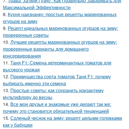
7.
Трава 'Заткни Гузно': Как Правильно Заваривать для
Максимальной Эффективности
8.
Кухня наизнанку: простые рецепты маринованных
огурцов на зиму
9.
Рецепт идеальных маринованных огурцов на зиму:
проверенные советы
10.
Лучшие рецепты маринованных огурцов на зиму:
проверенные варианты для домашнего
консервирования
11.
Таня F1: Семена детерминантных томатов для
высокого урожая
12.
Преимущества сорта томатов Таня F1: почему
выбирать именно эти семена
13.
Простые советы: как сохранить хризантему
мультифлору до весны
14.
Все мои друзья и знакомые уже делают так же:
почему это становится обязательной тенденцией
15.
Соленый чеснок на зиму: рецепт целыми головками
как у бабушки