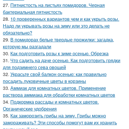
27.
Пятнистость на листьях помидоров. Черная
бактериальная пятнистость
28.
10 проверенных вариантов чем и как укрыть розы.
Надо ли укрывать розы на зиму или это делать не
обязательно?
29.
В помидорах белые твердые прожилки: загадка,
которую мы разгадали
30.
Как подготовить розы к зиме осенью. Обрезка
31.
Что садить на даче осенью. Как подготовить грядки
для подзимнего сева овощей
32.
Украсьте свой балкон осенью: как правильно
посадить луковичные цветы в корзины
33.
Аммиак для комнатных цветов. Применение
раствора аммиака для обработки комнатных цветов
34.
Подкормка рассады и комнатных цветов.
Органические удобрения
35.
Как заморозить грибы на зиму. Грибы можно
замораживать? Эти способы помогут вам их хранить