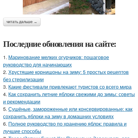
читать дальше →
Последние обновления на сайте:
1.
Маринование мелких огурчиков: пошаговое
руководство для начинающих
2.
Хрустящие корнишоны на зиму: 5 простых рецептов
без стерилизации
3.
Какие фестивали привлекают туристов со всего мира
4.
Как сохранить летние яблоки свежими до зимы: советы
и рекомендации
5.
Сушёные, замороженные или консервированные: как
сохранить яблоки на зиму в домашних условиях
6.
Полное руководство по хранению яблок: правила и
лучшие способы