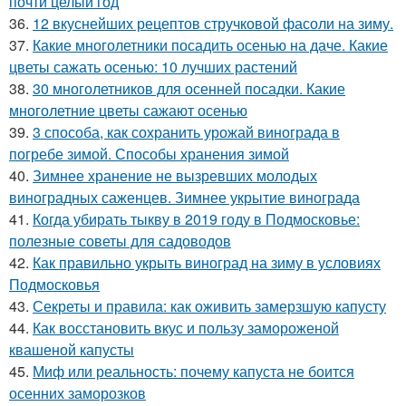
почти целый год
36.
12 вкуснейших рецептов стручковой фасоли на зиму.
37.
Какие многолетники посадить осенью на даче. Какие
цветы сажать осенью: 10 лучших растений
38.
30 многолетников для осенней посадки. Какие
многолетние цветы сажают осенью
39.
3 способа, как сохранить урожай винограда в
погребе зимой. Способы хранения зимой
40.
Зимнее хранение не вызревших молодых
виноградных саженцев. Зимнее укрытие винограда
41.
Когда убирать тыкву в 2019 году в Подмосковье:
полезные советы для садоводов
42.
Как правильно укрыть виноград на зиму в условиях
Подмосковья
43.
Секреты и правила: как оживить замерзшую капусту
44.
Как восстановить вкус и пользу замороженой
квашеной капусты
45.
Миф или реальность: почему капуста не боится
осенних заморозков