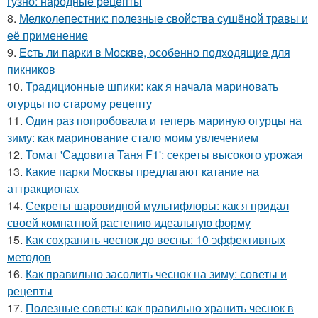
гузно: народные рецепты
8.
Мелколепестник: полезные свойства сушёной травы и
её применение
9.
Есть ли парки в Москве, особенно подходящие для
пикников
10.
Традиционные шпики: как я начала мариновать
огурцы по старому рецепту
11.
Один раз попробовала и теперь мариную огурцы на
зиму: как маринование стало моим увлечением
12.
Томат 'Садовита Таня F1': секреты высокого урожая
13.
Какие парки Москвы предлагают катание на
аттракционах
14.
Секреты шаровидной мультифлоры: как я придал
своей комнатной растению идеальную форму
15.
Как сохранить чеснок до весны: 10 эффективных
методов
16.
Как правильно засолить чеснок на зиму: советы и
рецепты
17.
Полезные советы: как правильно хранить чеснок в