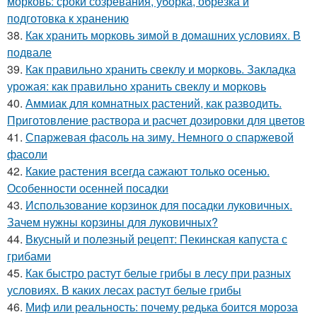
морковь: сроки созревания, уборка, обрезка и
подготовка к хранению
38.
Как хранить морковь зимой в домашних условиях. В
подвале
39.
Как правильно хранить свеклу и морковь. Закладка
урожая: как правильно хранить свеклу и морковь
40.
Аммиак для комнатных растений, как разводить.
Приготовление раствора и расчет дозировки для цветов
41.
Спаржевая фасоль на зиму. Немного о спаржевой
фасоли
42.
Какие растения всегда сажают только осенью.
Особенности осенней посадки
43.
Использование корзинок для посадки луковичных.
Зачем нужны корзины для луковичных?
44.
Вкусный и полезный рецепт: Пекинская капуста с
грибами
45.
Как быстро растут белые грибы в лесу при разных
условиях. В каких лесах растут белые грибы
46.
Миф или реальность: почему редька боится мороза