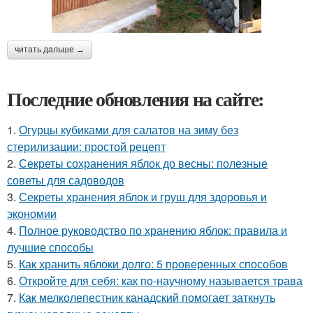
читать дальше →
Последние обновления на сайте:
1.
Огурцы кубиками для салатов на зиму без
стерилизации: простой рецепт
2.
Секреты сохранения яблок до весны: полезные
советы для садоводов
3.
Секреты хранения яблок и груш для здоровья и
экономии
4.
Полное руководство по хранению яблок: правила и
лучшие способы
5.
Как хранить яблоки долго: 5 проверенных способов
6.
Откройте для себя: как по-научному называется трава
7.
Как мелколепестник канадский помогает заткнуть