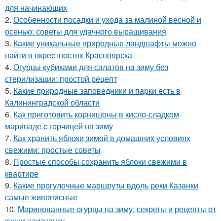
для начинающих
2.
Особенности посадки и ухода за малиной весной и
осенью: советы для удачного выращивания
3.
Какие уникальные природные ландшафты можно
найти в окрестностях Красноярска
4.
Огурцы кубиками для салатов на зиму без
стерилизации: простой рецепт
5.
Какие природные заповедники и парки есть в
Калининградской области
6.
Как приготовить корнишоны в кисло-сладком
маринаде с горчицей на зиму
7.
Как хранить яблоки зимой в домашних условиях
свежими: простые советы
8.
Простые способы сохранить яблоки свежими в
квартире
9.
Какие прогулочные маршруты вдоль реки Казанки
самые живописные
10.
Маринованные огурцы на зиму: секреты и рецепты от
кухни наизнанку