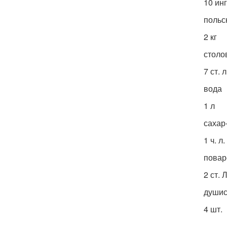
10 ин
польс
2 кг
столо
7 ст. л
вода
1 л
сахар
1 ч. л.
повар
2 ст. Л
душис
4 шт.