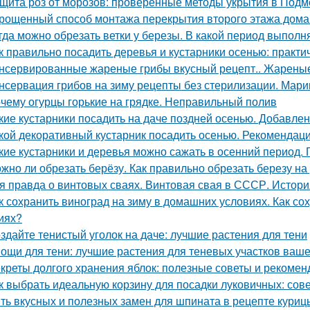
щита роз от морозов: проверенные методы укрытия в Подм
рощенный способ монтажа перекрытия второго этажа дома
гда можно обрезать ветки у березы. В какой период выполн
к правильно посадить деревья и кустарники осенью: практи
нсервированные жареные грибы вкусный рецепт.. Жареные
нсервация грибов на зиму рецепты без стерилизации. Мари
чему огурцы горькие на грядке. Неправильный полив
кие кустарники посадить на даче поздней осенью. Добавлен
кой декоративный кустарник посадить осенью. Рекомендаци
кие кустарники и деревья можно сажать в осенний период. 
жно ли обрезать берёзу. Как правильно обрезать березу на
я правда о винтовых сваях. Винтовая свая в СССР. Истор
к сохранить виноград на зиму в домашних условиях. Как с
иях?
здайте тенистый уголок на даче: лучшие растения для тени
ощи для тени: лучшие растения для теневых участков ваше
креты долгого хранения яблок: полезные советы и рекомен
к выбрать идеальную корзину для посадки луковичных: сов
ть вкусных и полезных замен для шпината в рецепте куриц