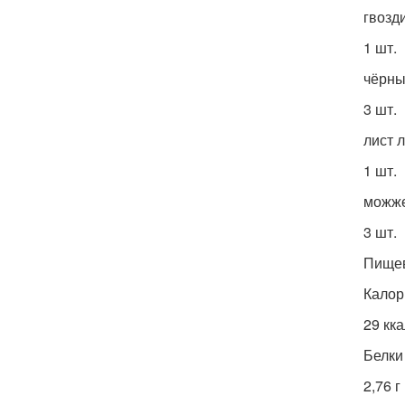
гвозд
1 шт.
чёрны
3 шт.
лист 
1 шт.
можже
3 шт.
Пищев
Калор
29 кк
Белки
2,76 г