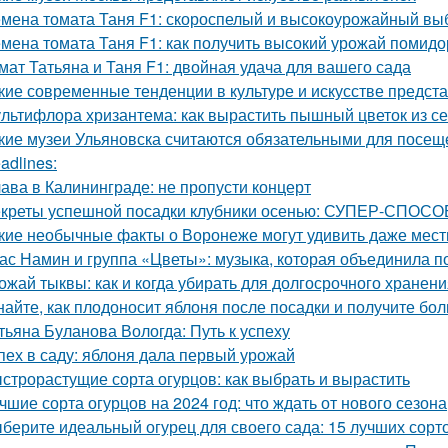
мена томата Таня F1: скороспелый и высокоурожайный вы
мена томата Таня F1: как получить высокий урожай помид
мат Татьяна и Таня F1: двойная удача для вашего сада
кие современные тенденции в культуре и искусстве предст
льтифлора хризантема: как вырастить пышный цветок из с
кие музеи Ульяновска считаются обязательными для посещ
adlines:
ава в Калининграде: не пропусти концерт
креты успешной посадки клубники осенью: СУПЕР-СПОСОБ
кие необычные факты о Воронеже могут удивить даже мес
ас Намин и группа «Цветы»: музыка, которая объединила п
ожай тыквы: как и когда убирать для долгосрочного хранен
найте, как плодоносит яблоня после посадки и получите бо
тьяна Буланова Вологда: Путь к успеху
пех в саду: яблоня дала первый урожай
строрастущие сорта огурцов: как выбрать и вырастить
чшие сорта огурцов на 2024 год: что ждать от нового сезона
берите идеальный огурец для своего сада: 15 лучших сорто