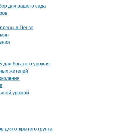
бор для вашего сада
оров
авлены в Пензе
емян
ения
 для богатого урожая
тных жителей
околения
ия
льшой урожай
в для открытого грунта