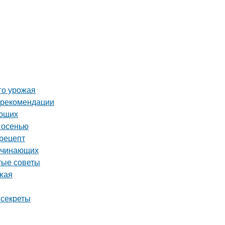
го урожая
и рекомендации
ающих
 осенью
рецепт
начинающих
тые советы
ожая
 секреты