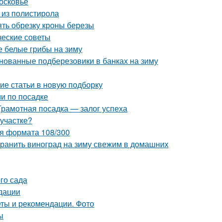
осковье
 из полистирола
ять обрезку кроны березы
ческие советы
 белые грибы на зиму
нованные подберезовики в банках на зиму
ие статьи в новую подборку
и по посадке
Грамотная посадка — залог успеха
 участке?
ия формата 108/300
охранить виноград на зиму свежим в домашних
го сада
дации
еты и рекомендации. Фото
ы