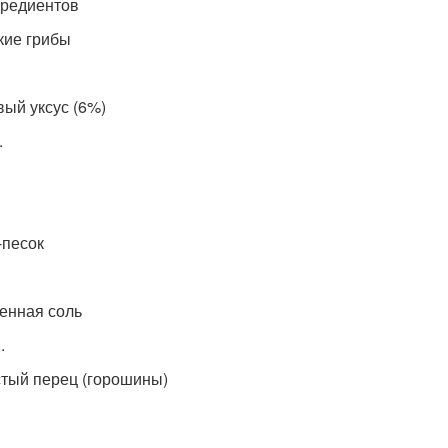
гредиентов
кие грибы
вый уксус (6%)
.
-песок
енная соль
.
тый перец (горошины)