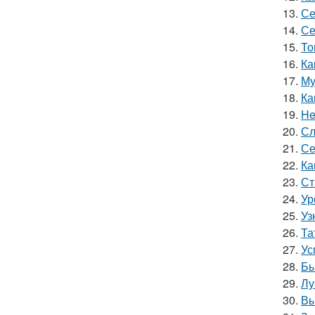
13.
Се
14.
Се
15.
То
16.
Ка
17.
Му
18.
Ка
19.
He
20.
Сл
21.
Се
22.
Ка
23.
Ст
24.
Ур
25.
Уз
26.
Та
27.
Ус
28.
Бы
29.
Лу
30.
Вы