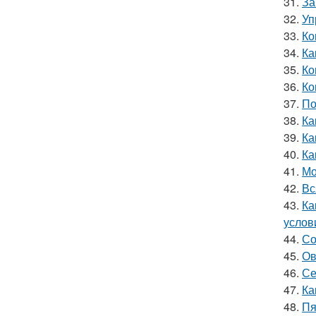
31.
За
32.
Уп
33.
Ко
34.
Ка
35.
Ко
36.
Ко
37.
По
38.
Ка
39.
Ка
40.
Ка
41.
Мо
42.
Вс
43.
Ка
услов
44.
Со
45.
Ов
46.
Се
47.
Ка
48.
Пя