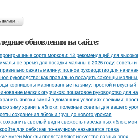
ь дальше →
ледние обновления на сайте:
проигрышные сорта моркови: 12 рекомендаций для высоко
имальное время для посадки малины в 2025 году: советы 
 правильно сажать малину: полное руководство для начин
ное руководство: как правильно посадить саженцы малины
рцы корнишоны маринованные на зиму: простой и вкусный 
инование мелких огурчиков: пошаговое руководство для 
 хранить яблоки зимой в домашних условиях свежими: прос
 всю зиму хранить яблоки: полезные советы для вашего ур
реты сохранения яблок и груш до нового урожая
к сохранить светлый вид и свежесть нарезанных яблок: мои
кройте для себя: как по-научному называется трава
кие музеи Москвы представляют искусство разных эпох