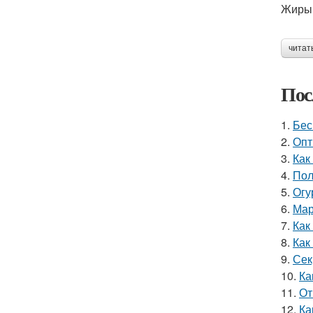
Жиры
читат
Пос
1.
Бес
2.
Опт
3.
Как
4.
Пол
5.
Огу
6.
Мар
7.
Как
8.
Как
9.
Сек
10.
Ка
11.
От
12.
Ка