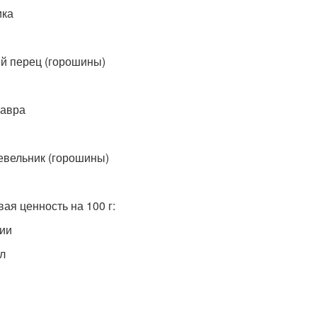
ика
й перец (горошины)
лавра
вельник (горошины)
ая ценность на 100 г:
ии
ал