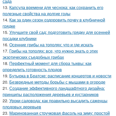
сада
13.
Капсула времени для чеснока: как сохранить его
полезные свойства на долгие годы
14.
Как за один сезон оздоровить почву в клубничной
грядке
15.
Улучшите свой сад: подготовить грядку для осенней
посадки клубники
16.
Осенние грибы на тополях: что и где искать
17.
Грибы на тополях: все, что нужно знать о этих
экзотических съедобных грибах
18.
Перфектный момент для сбора тыквы: как
определить готовность плодов
19.
Бутырка в Братске: расписание концертов и новости
20.
Безвредные методы борьбы с мышами в огороде
21.
Создание эффективного ландшафтного дизайна:
принципы расположения деревьев и кустарников
22.
Уроки садовода: как правильно высадить саженцы
плодовых деревьев
23.
Маринованная стручковая фасоль на зиму: простой