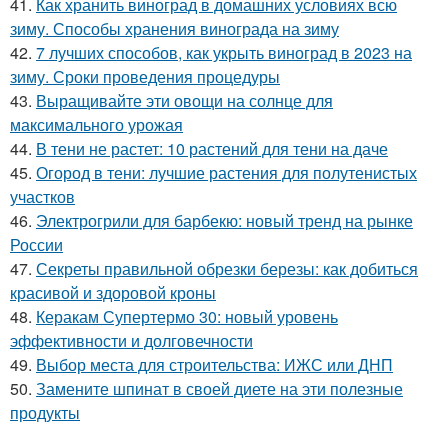
41.
Как хранить виноград в домашних условиях всю
зиму. Способы хранения винограда на зиму
42.
7 лучших способов, как укрыть виноград в 2023 на
зиму. Сроки проведения процедуры
43.
Выращивайте эти овощи на солнце для
максимального урожая
44.
В тени не растет: 10 растений для тени на даче
45.
Огород в тени: лучшие растения для полутенистых
участков
46.
Электрогрили для барбекю: новый тренд на рынке
России
47.
Секреты правильной обрезки березы: как добиться
красивой и здоровой кроны
48.
Керакам Супертермо 30: новый уровень
эффективности и долговечности
49.
Выбор места для строительства: ИЖС или ДНП
50.
Замените шпинат в своей диете на эти полезные
продукты