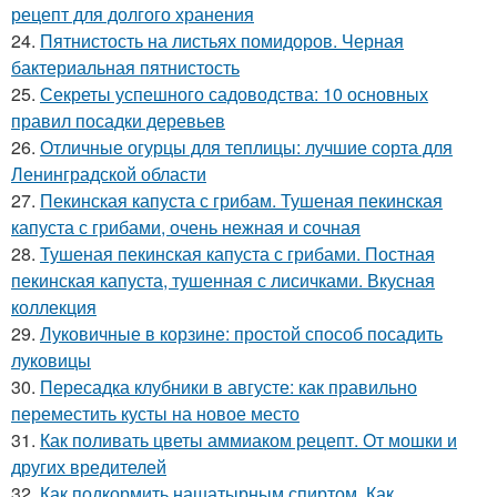
рецепт для долгого хранения
24.
Пятнистость на листьях помидоров. Черная
бактериальная пятнистость
25.
Секреты успешного садоводства: 10 основных
правил посадки деревьев
26.
Отличные огурцы для теплицы: лучшие сорта для
Ленинградской области
27.
Пекинская капуста с грибам. Тушеная пекинская
капуста с грибами, очень нежная и сочная
28.
Тушеная пекинская капуста с грибами. Постная
пекинская капуста, тушенная с лисичками. Вкусная
коллекция
29.
Луковичные в корзине: простой способ посадить
луковицы
30.
Пересадка клубники в августе: как правильно
переместить кусты на новое место
31.
Как поливать цветы аммиаком рецепт. От мошки и
других вредителей
32.
Как подкормить нашатырным спиртом. Как