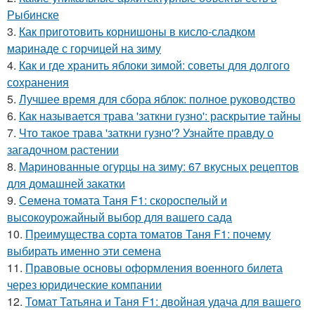
Рыбинске
3.
Как приготовить корнишоны в кисло-сладком
маринаде с горчицей на зиму
4.
Как и где хранить яблоки зимой: советы для долгого
сохранения
5.
Лучшее время для сбора яблок: полное руководство
6.
Как называется трава 'заткни гузно': раскрытие тайны
7.
Что такое трава 'заткни гузно'? Узнайте правду о
загадочном растении
8.
Маринованные огурцы на зиму: 67 вкусных рецептов
для домашней закатки
9.
Семена томата Таня F1: скороспелый и
высокоурожайный выбор для вашего сада
10.
Преимущества сорта томатов Таня F1: почему
выбирать именно эти семена
11.
Правовые основы оформления военного билета
через юридические компании
12.
Томат Татьяна и Таня F1: двойная удача для вашего