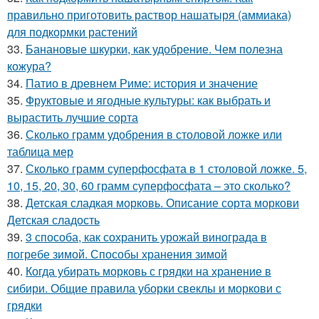
правильно приготовить раствор нашатыря (аммиака)
для подкормки растений
33.
Банановые шкурки, как удобрение. Чем полезна
кожура?
34.
Патио в древнем Риме: история и значение
35.
Фруктовые и ягодные культуры: как выбрать и
вырастить лучшие сорта
36.
Сколько грамм удобрения в столовой ложке или
таблица мер
37.
Сколько грамм суперфосфата в 1 столовой ложке. 5,
10, 15, 20, 30, 60 грамм суперфосфата – это сколько?
38.
Детская сладкая морковь. Описание сорта моркови
Детская сладость
39.
3 способа, как сохранить урожай винограда в
погребе зимой. Способы хранения зимой
40.
Когда убирать морковь с грядки на хранение в
сибири. Общие правила уборки свеклы и моркови с
грядки