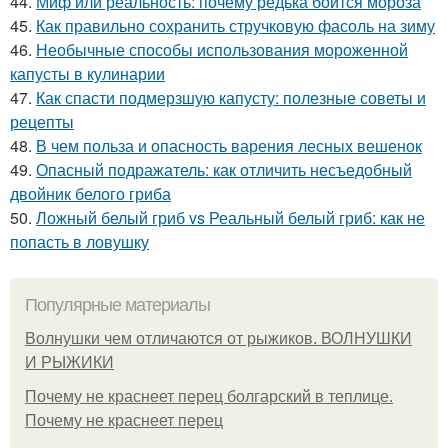
44.
Миф или реальность: почему редька боится мороза
45.
Как правильно сохранить стручковую фасоль на зиму
46.
Необычные способы использования мороженной
капусты в кулинарии
47.
Как спасти подмерзшую капусту: полезные советы и
рецепты
48.
В чем польза и опасность варения лесных вешенок
49.
Опасный подражатель: как отличить несъедобный
двойник белого гриба
50.
Ложный белый гриб vs Реальный белый гриб: как не
попасть в ловушку
Популярные материалы
Волнушки чем отличаются от рыжиков. ВОЛНУШКИ
И РЫЖИКИ
Почему не краснеет перец болгарский в теплице.
Почему не краснеет перец