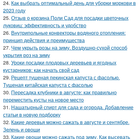
24.
Как выбрать оптимальный день для уборки моркови в
2023 году
25.
Отзыв о корзина Поли Сад для посадки цветочных
луковиц: эффективность и удобство
26.
Внутрипольные конвекторы водяного отопления:
принцип действия и преимущества
27.
Чем укрыть розы на зиму. Воздушно-сухой способ
укрытия роз на зиму
28.
Уроки посадки плодовых деревьев и ягодных
кустарников: как начать свой сад
29.
Рецепт тушеная пекинская капуста с фасолью.
Тушеная китайская капуста с фасолью
30.
Пересадка клубники в августе: как правильно
переместить кусты на новое место
31.
Нашатырный спирт для сада и огорода. Добавление
статьи в новую подборку
32.
Какие деревья можно сажать в августе и сентябре.
Зелень и овощи
33.
Какие овощи можно сажать под зиму. Как высевать