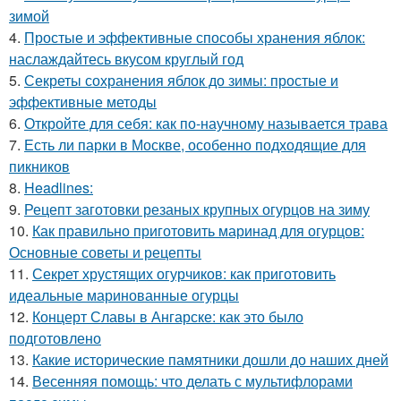
зимой
4.
Простые и эффективные способы хранения яблок:
наслаждайтесь вкусом круглый год
5.
Секреты сохранения яблок до зимы: простые и
эффективные методы
6.
Откройте для себя: как по-научному называется трава
7.
Есть ли парки в Москве, особенно подходящие для
пикников
8.
Headlines:
9.
Рецепт заготовки резаных крупных огурцов на зиму
10.
Как правильно приготовить маринад для огурцов:
Основные советы и рецепты
11.
Секрет хрустящих огурчиков: как приготовить
идеальные маринованные огурцы
12.
Концерт Славы в Ангарске: как это было
подготовлено
13.
Какие исторические памятники дошли до наших дней
14.
Весенняя помощь: что делать с мультифлорами