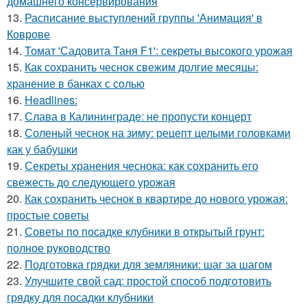
домашнего консервирования
13.
Расписание выступлений группы 'Анимация' в
Коврове
14.
Томат 'Садовита Таня F1': секреты высокого урожая
15.
Как сохранить чеснок свежим долгие месяцы:
хранение в банках с солью
16.
Headlines:
17.
Слава в Калининграде: не пропусти концерт
18.
Соленый чеснок на зиму: рецепт целыми головками
как у бабушки
19.
Секреты хранения чеснока: как сохранить его
свежесть до следующего урожая
20.
Как сохранить чеснок в квартире до нового урожая:
простые советы
21.
Советы по посадке клубники в открытый грунт:
полное руководство
22.
Подготовка грядки для земляники: шаг за шагом
23.
Улучшите свой сад: простой способ подготовить
грядку для посадки клубники