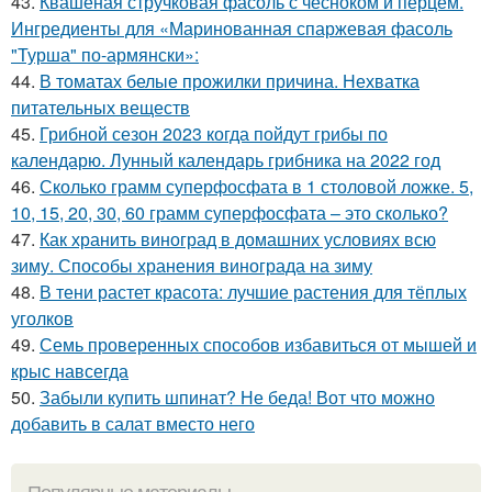
43.
Квашеная стручковая фасоль с чесноком и перцем.
Ингредиенты для «Маринованная спаржевая фасоль
"Турша" по-армянски»:
44.
В томатах белые прожилки причина. Нехватка
питательных веществ
45.
Грибной сезон 2023 когда пойдут грибы по
календарю. Лунный календарь грибника на 2022 год
46.
Сколько грамм суперфосфата в 1 столовой ложке. 5,
10, 15, 20, 30, 60 грамм суперфосфата – это сколько?
47.
Как хранить виноград в домашних условиях всю
зиму. Способы хранения винограда на зиму
48.
В тени растет красота: лучшие растения для тёплых
уголков
49.
Семь проверенных способов избавиться от мышей и
крыс навсегда
50.
Забыли купить шпинат? Не беда! Вот что можно
добавить в салат вместо него