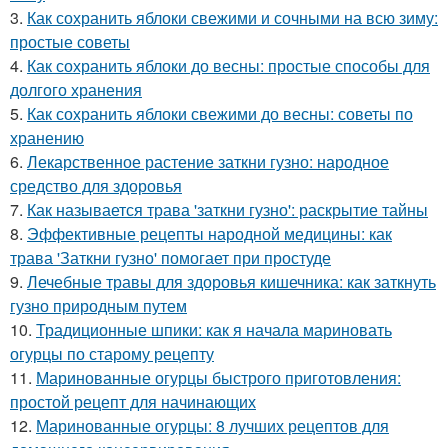
3.
Как сохранить яблоки свежими и сочными на всю зиму:
простые советы
4.
Как сохранить яблоки до весны: простые способы для
долгого хранения
5.
Как сохранить яблоки свежими до весны: советы по
хранению
6.
Лекарственное растение заткни гузно: народное
средство для здоровья
7.
Как называется трава 'заткни гузно': раскрытие тайны
8.
Эффективные рецепты народной медицины: как
трава 'Заткни гузно' помогает при простуде
9.
Лечебные травы для здоровья кишечника: как заткнуть
гузно природным путем
10.
Традиционные шпики: как я начала мариновать
огурцы по старому рецепту
11.
Маринованные огурцы быстрого приготовления:
простой рецепт для начинающих
12.
Маринованные огурцы: 8 лучших рецептов для