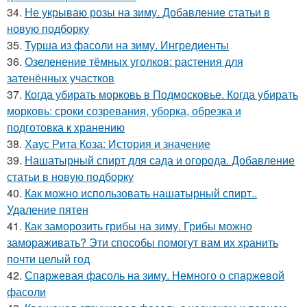
34.
Не укрываю розы на зиму. Добавление статьи в
новую подборку
35.
Турша из фасоли на зиму. Ингредиенты
36.
Озеленение тёмных уголков: растения для
затенённых участков
37.
Когда убирать морковь в Подмосковье. Когда убирать
морковь: сроки созревания, уборка, обрезка и
подготовка к хранению
38.
Хаус Рита Коза: История и значение
39.
Нашатырный спирт для сада и огорода. Добавление
статьи в новую подборку
40.
Как можно использовать нашатырный спирт..
Удаление пятен
41.
Как заморозить грибы на зиму. Грибы можно
замораживать? Эти способы помогут вам их хранить
почти целый год
42.
Спаржевая фасоль на зиму. Немного о спаржевой
фасоли