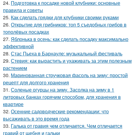
24.
Подготовка к посадке новой клубники: основные
правила и советы
25.
Как сделать грядки для клубники своими руками
26.
Открытие для грибников: топ 5 съедобных грибов в
тополёвых посадках
27.
Яблонька в осень: как сделать посадку максимально
эффективной
28.
Стас Пьеха в Барнауле: музыкальный фестиваль
29.
Стевия: как вырастить и ухаживать за этим полезным
растением
30.
Маринованная стручковая фасоль на зиму: простой
рецепт для долгого хранения
31.
Соленые огурцы на зиму. Засолка на зиму в 1
литровых банках горячим способом, для хранения в
квартире
32.
Осенние садоводческие рекомендации: что
высаживать в это время года
33.
Галька от гравия чем отличается. Чем отличается
гравий от щебня и гальки