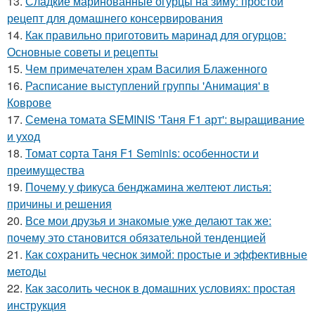
13.
Сладкие маринованные огурцы на зиму: простой
рецепт для домашнего консервирования
14.
Как правильно приготовить маринад для огурцов:
Основные советы и рецепты
15.
Чем примечателен храм Василия Блаженного
16.
Расписание выступлений группы 'Анимация' в
Коврове
17.
Семена томата SEMINIS 'Таня F1 арт': выращивание
и уход
18.
Томат сорта Таня F1 Seminis: особенности и
преимущества
19.
Почему у фикуса бенджамина желтеют листья:
причины и решения
20.
Все мои друзья и знакомые уже делают так же:
почему это становится обязательной тенденцией
21.
Как сохранить чеснок зимой: простые и эффективные
методы
22.
Как засолить чеснок в домашних условиях: простая
инструкция