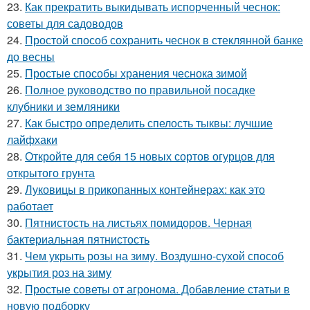
23.
Как прекратить выкидывать испорченный чеснок:
советы для садоводов
24.
Простой способ сохранить чеснок в стеклянной банке
до весны
25.
Простые способы хранения чеснока зимой
26.
Полное руководство по правильной посадке
клубники и земляники
27.
Как быстро определить спелость тыквы: лучшие
лайфхаки
28.
Откройте для себя 15 новых сортов огурцов для
открытого грунта
29.
Луковицы в прикопанных контейнерах: как это
работает
30.
Пятнистость на листьях помидоров. Черная
бактериальная пятнистость
31.
Чем укрыть розы на зиму. Воздушно-сухой способ
укрытия роз на зиму
32.
Простые советы от агронома. Добавление статьи в
новую подборку