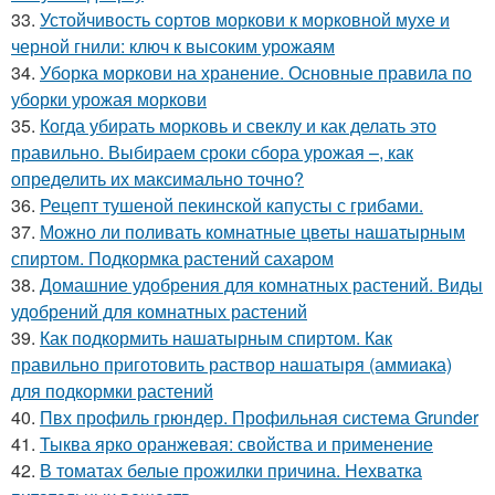
33.
Устойчивость сортов моркови к морковной мухе и
черной гнили: ключ к высоким урожаям
34.
Уборка моркови на хранение. Основные правила по
уборки урожая моркови
35.
Когда убирать морковь и свеклу и как делать это
правильно. Выбираем сроки сбора урожая –, как
определить их максимально точно?
36.
Рецепт тушеной пекинской капусты с грибами.
37.
Можно ли поливать комнатные цветы нашатырным
спиртом. Подкормка растений сахаром
38.
Домашние удобрения для комнатных растений. Виды
удобрений для комнатных растений
39.
Как подкормить нашатырным спиртом. Как
правильно приготовить раствор нашатыря (аммиака)
для подкормки растений
40.
Пвх профиль грюндер. Профильная система Grunder
41.
Тыква ярко оранжевая: свойства и применение
42.
В томатах белые прожилки причина. Нехватка