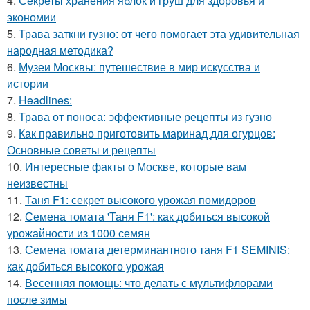
4.
Секреты хранения яблок и груш для здоровья и
экономии
5.
Трава заткни гузно: от чего помогает эта удивительная
народная методика?
6.
Музеи Москвы: путешествие в мир искусства и
истории
7.
Headlines:
8.
Трава от поноса: эффективные рецепты из гузно
9.
Как правильно приготовить маринад для огурцов:
Основные советы и рецепты
10.
Интересные факты о Москве, которые вам
неизвестны
11.
Таня F1: секрет высокого урожая помидоров
12.
Семена томата 'Таня F1': как добиться высокой
урожайности из 1000 семян
13.
Семена томата детерминантного таня F1 SEMINIS:
как добиться высокого урожая
14.
Весенняя помощь: что делать с мультифлорами
после зимы