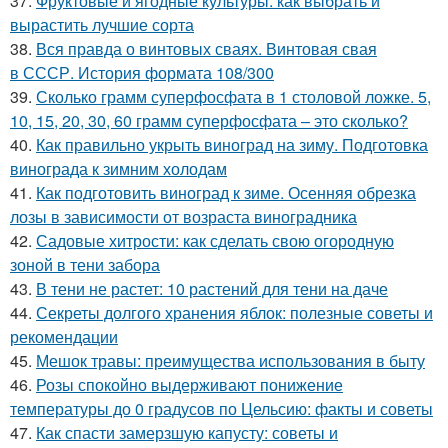
37.
Фруктовые и ягодные культуры: как выбрать и
вырастить лучшие сорта
38.
Вся правда о винтовых сваях. Винтовая свая
в СССР. История формата 108/300
39.
Сколько грамм суперфосфата в 1 столовой ложке. 5,
10, 15, 20, 30, 60 грамм суперфосфата – это сколько?
40.
Как правильно укрыть виноград на зиму. Подготовка
винограда к зимним холодам
41.
Как подготовить виноград к зиме. Осенняя обрезка
лозы в зависимости от возраста виноградника
42.
Садовые хитрости: как сделать свою огородную
зоной в тени забора
43.
В тени не растет: 10 растений для тени на даче
44.
Секреты долгого хранения яблок: полезные советы и
рекомендации
45.
Мешок травы: преимущества использования в быту
46.
Розы спокойно выдерживают понижение
температуры до 0 градусов по Цельсию: факты и советы
47.
Как спасти замерзшую капусту: советы и