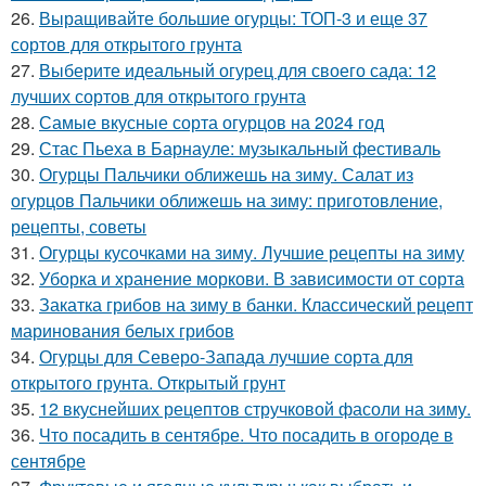
26.
Выращивайте большие огурцы: ТОП-3 и еще 37
сортов для открытого грунта
27.
Выберите идеальный огурец для своего сада: 12
лучших сортов для открытого грунта
28.
Самые вкусные сорта огурцов на 2024 год
29.
Стас Пьеха в Барнауле: музыкальный фестиваль
30.
Огурцы Пальчики оближешь на зиму. Салат из
огурцов Пальчики оближешь на зиму: приготовление,
рецепты, советы
31.
Огурцы кусочками на зиму. Лучшие рецепты на зиму
32.
Уборка и хранение моркови. В зависимости от сорта
33.
Закатка грибов на зиму в банки. Классический рецепт
маринования белых грибов
34.
Огурцы для Северо-Запада лучшие сорта для
открытого грунта. Открытый грунт
35.
12 вкуснейших рецептов стручковой фасоли на зиму.
36.
Что посадить в сентябре. Что посадить в огороде в
сентябре